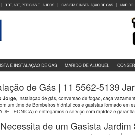
TRT, ART, PERÍCIAS E LAUDOS
GASISTA E INSTALAÇÃO DE GÁS
MARIDO 
ISTA E INSTALAÇÃO DE GÁS
MARIDO DE ALUGUEL
CONSER
talação de Gás | 11 5562-5139 Ja
o Jorge
, instalação de gás, conversão de fogão, caça vazament
om um time de Bombeiros hidráulicos e gasistas formado em e
TECNICA) e entregamos o serviço com rapidez e garantia 
Necessita de um Gasista Jardim 