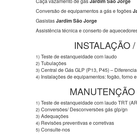
Caça vazamento de gás
Jardim São Jorge
Conversão de equipamentos a gás e fogões
Ja
Gasistas
Jardim São Jorge
Assistência técnica e conserto de aquecedore
INSTALAÇÃO 
Teste de estanqueidade com laudo
1)
Tubulações
2)
Central de Gás GLP (P13, P45) – Diferencial
3)
Instalações de equipamentos: fogão, forno 
4)
MANUTENÇÃO P
Teste de estanqueidade com laudo TRT (A
1)
Conversões/ Desconversões gás glp/gn
2)
Adequações
3)
Revisões preventivas e corretivas
4)
Consulte-nos
5)