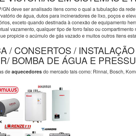
/GN deve ser analisado itens como o qual a tubulação da rede 
servatório de água, dutos para incineradores de lixo, poços e e
tórios, exceto quando destinada à conexão de equipamento her
tual vazamento, qualquer tipo de forro falso ou compartimento n
que propicie o acúmulo de gás vazado e muitos outros itens est
CA / CONSERTOS / INSTALAÇÃ
LER/ BOMBA DE ÁGUA E PRESS
as de
aquecedores
do mercado tais como: Rinnai, Bosch, Kome