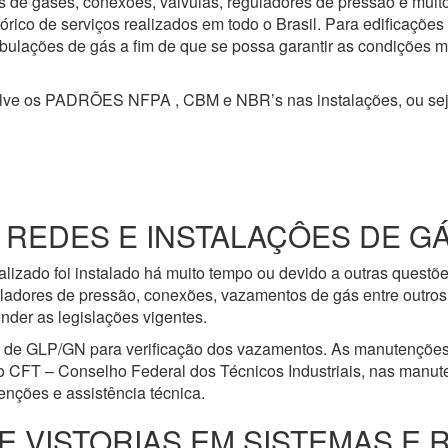
s de gases, conexões, válvulas, reguladores de pressão e mui
ico de serviços realizados em todo o Brasil. Para edificações
 tubulações de gás a fim de que se possa garantir as condições 
olve os PADRÕES NFPA , CBM e NBR’s nas instalações, ou se
EDES E INSTALAÇÔES DE GÁS 
lizado foi instalado há muito tempo ou devido a outras questõ
ladores de pressão, conexões, vazamentos de gás entre outros 
nder as legislações vigentes.
e de GLP/GN para verificação dos vazamentos. As manutenções
o CFT – Conselho Federal dos Técnicos Industriais, nas manut
nções e assistência técnica.
E VISTORIAS EM SISTEMAS E 