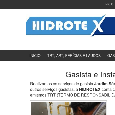
Ir
Pular
INICIO
para
para
o
menu
Conteúdo
principal
INICIO
TRT, ART, PERÍCIAS E LAUDOS
GAS
Gasista e Ins
Realizamos os serviços de gasista
Jardim Sã
outros serviços gasistas, a
HIDROTEX
conta c
emitimos TRT (TERMO DE RESPONSABILIDADE 