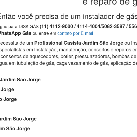
e reparo de 
Então você precisa de um instalador de gá
(11) 4112-9000 / 4114-4004/5082-3587 / 55
igue para DISK GÁS
hatsApp Gás
ou entre em
contato por E-mail
ecessita de um
Profissional Gasista Jardim São Jorge
ou ins
specialistas em instalação, manutenção, consertos e reparos em
 consertos de aquecedores, boiler, pressurizadores, bombas de 
gua em tubulação de gás, caça vazamento de gás, aplicação d
Jardim São Jorge
 Jorge
o Jorge
rdim São Jorge
im São Jorge