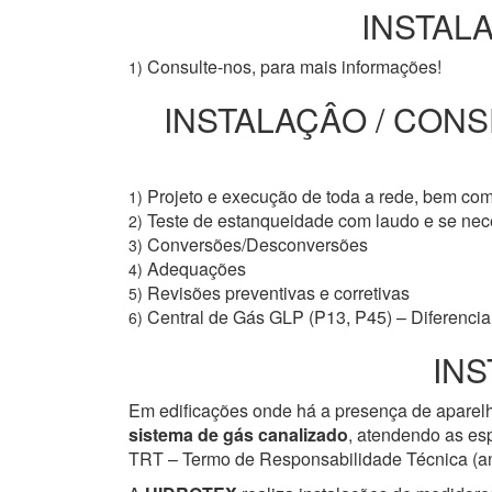
INSTALA
Consulte-nos, para mais informações!
1)
INSTALAÇÂO / CONS
Projeto e execução de toda a rede, bem co
1)
Teste de estanqueidade com laudo e se ne
2)
Conversões/Desconversões
3)
Adequações
4)
Revisões preventivas e corretivas
5)
Central de Gás GLP (P13, P45) – Diferencial
6)
INS
Em edificações onde há a presença de aparelh
sistema de gás canalizado
, atendendo as esp
TRT – Termo de Responsabilidade Técnica (ant