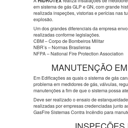
A
HIDROTEX
realiza instalações de medidore
em sistema de gás GLP e GN, com grande histór
realizada inspeções, vistorias e perícias nas
explosão.
Um dos grandes diferenciais da empresa env
realizadas conforme legislações.
CBM – Corpo de Bombeiros Militar
NBR’s – Normas Brasileiras
NFPA – National Fire Protection Association
MANUTENÇÃO EM R
Em Edificações as quais o sistema de gás cana
problema em medidores de gás, válvulas, regu
manutenções a fim de que o sistema possa ate
Deve ser realizado o ensaio de estanqueidad
realizadas por empresas credenciadas junto a
GasFire Sistemas Contra Incêndio para manute
INSPEÇÕES 