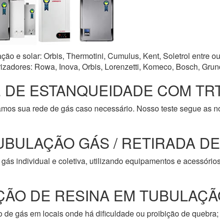
o e solar: Orbis, Thermotini, Cumulus, Kent, Soletrol entre ou
zadores: Rowa, Inova, Orbis, Lorenzetti, Komeco, Bosch, Grun
 DE ESTANQUEIDADE COM TRT
amos sua rede de gás caso necessário. Nosso teste segue as 
UBULAÇÃO GÁS / RETIRADA D
gás individual e coletiva, utilizando equipamentos e acessóri
ÇÃO DE RESINA EM TUBULAÇÃ
de gás em locais onde há dificuldade ou proibição de quebra; 