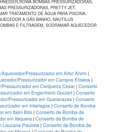
SCHNEIDER,ROWA BOMBAS PRESSURIZADORAS,
BAS PRESSURIZADORAS, PRETTY JET,
AR TRATAMENTO DE ÁGUA PARA PISCINA,
QUECEDOR A GÁS BANHO, NAUTILUS
BOMBAS E FILTRAGEM, SODRAMAR AQUECEDOR
Aquecedor/Pressurizador em Artur Alvim
|
uecedor/Pressurizador em Campos Eliseos
|
/Pressurizador em Cerqueira Cesar
|
Conserto
ssurizador em Engenheiro Goulart
|
Conserto
dor/Pressurizador em Guaianazes
|
Conserto
urizador em Interlagos
|
Conserto de Bomba
r em Itaim Bibi
|
Conserto de Bomba de
or em Itaquera
|
Conserto de Bomba de
m Lauzane Paulista
|
Conserto de Bomba de
ador em Moema
|
Conserto de Bomba de