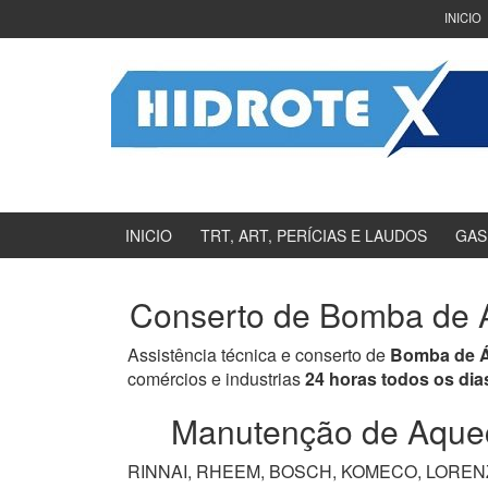
Ir
Pular
INICIO
para
para
o
menu
Conteúdo
principal
INICIO
TRT, ART, PERÍCIAS E LAUDOS
GAS
Conserto de Bomba de Á
Assistência técnica e conserto de
Bomba de Á
comércios e industrias
24 horas todos os dia
Manutenção de Aquece
RINNAI, RHEEM, BOSCH, KOMECO, LORENZET