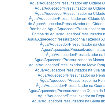
Água/Aquecedor/Pressurizador em Cidade C
Água/Aquecedor/Pressurizador na Cidade
Água/Aquecedor/Pressurizador na Cidad
Água/Aquecedor/Pressurizador em Cidade 
de Água/Aquecedor/Pressurizador em Cidade
Bomba de Água/Aquecedor/Pressurizador na
Bomba de Água/Aquecedor/Pressurizador n
Água/Aquecedor/Pressurizador na Fazenda A
Água/Aquecedor/Pressurizador na Gra
Água/Aquecedor/Pressurizador na La
Água/Aquecedor/Pressurizador na
Água/Aquecedor/Pressurizador na Mooca
Água/Aquecedor/Pressurizador na Mova Pira
Água/Aquecedor/Pressurizador na Vila Ma
Água/Aquecedor/Pressurizador na Pen
Água/Aquecedor/Pressurizador na Po
Água/Aquecedor/Pressurizador na Quart
Água/Aquecedor/Pressurizador na Quinta da 
Água/Aquecedor/Pressurizador na Repu
Água/Aquecedor/Pressurizador na Santa If