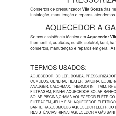
Consertos de pressurizador
Vila Souza
das mar
instalação, manutenção e reparos, atendemos 
AQUECEDOR A GAS
Somos assistência técnica em
Aquecedor
Vi
thermontini, equibras, nordik, soletrol, kent, 
consertos, manutenção e reparos em geral. Ass
TERMOS USADOS:
AQUECEDOR, BOILER, BOMBA, PRESSURIZADOR 
CUMULUS, GENERAL HEATER, SAKURA, EQUIBRÁ
ANAUGER, CALORMAX, THERMOTINI, ITAIM, RH
FILTRAGEM, RINNAI AQUECEDOR SOLAR BANHO
SOLAR PISCINA,CHAMA AQUECEDOR ELÉTRICO
FILTRAGEM,,JELLY FISH AQUECEDOR ELÉTRIC
BANHEIRAS,,CUMULUS AQUECEDOR ELÉTRICO B
RESISTÊNCIAS,RINNAI AQUECEDOR A GÁS BAN