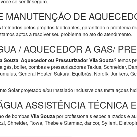
você se sentir seguro.
E MANUTENÇÃO DE AQUECEDO
 treinados pelos próprios fabricantes, garantindo o problema r
tamos aptos a resolver seu problema no ato do atendimento.
GUA / AQUECEDOR A GAS/ PR
la Souza
,
Aquecedor ou Pressurizador
Vila Souza
? temos pr
a gás, boiler, bombas e pressurizadores Texius, Schneider, Dan
ulus, General Heater, Sakura, Equibrás, Nordik, Junkers, Geral
Solar projetado e/ou instalado inclusive das instalações hidrá
ÁGUA ASSISTÊNCIA TÉCNICA 
ção de bombas
Vila Souza
por profissionais especializados e a
zzi, Shneider, Rowa, Thebe e Starmac, dancor, Syllent, Eletrop