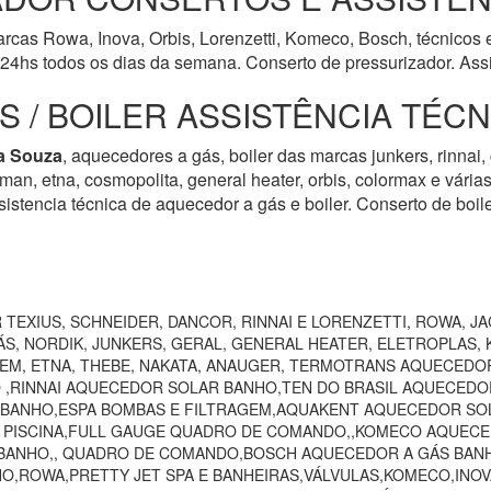
cas Rowa, Inova, Orbis, Lorenzetti, Komeco, Bosch, técnicos e
24hs todos os dias da semana. Conserto de pressurizador. Assi
 / BOILER ASSISTÊNCIA TÉC
la Souza
, aquecedores a gás, boiler das marcas junkers, rinnai, 
harman, etna, cosmopolita, general heater, orbis, colormax e vári
istencia técnica de aquecedor a gás e boiler. Conserto de boil
TEXIUS, SCHNEIDER, DANCOR, RINNAI E LORENZETTI, ROWA, JA
S, NORDIK, JUNKERS, GERAL, GENERAL HEATER, ELETROPLAS, K
EEM, ETNA, THEBE, NAKATA, ANAUGER, TERMOTRANS AQUECEDO
 ,RINNAI AQUECEDOR SOLAR BANHO,TEN DO BRASIL AQUECEDO
 BANHO,ESPA BOMBAS E FILTRAGEM,AQUAKENT AQUECEDOR SOL
O PISCINA,FULL GAUGE QUADRO DE COMANDO,,KOMECO AQUECE
ANHO,, QUADRO DE COMANDO,BOSCH AQUECEDOR A GÁS BANHO,
HO,ROWA,PRETTY JET SPA E BANHEIRAS,VÁLVULAS,KOMECO,INO