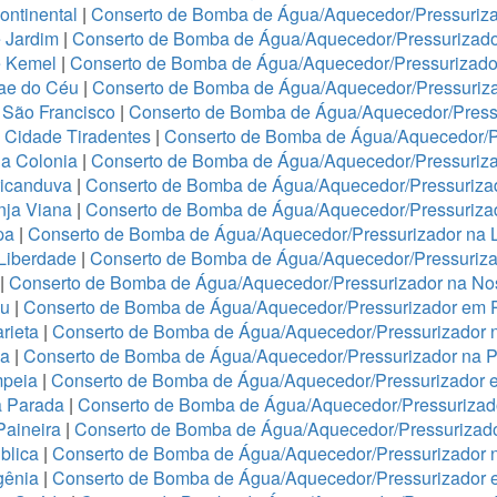
ontinental
|
Conserto de Bomba de Água/Aquecedor/Pressuriza
 Jardim
|
Conserto de Bomba de Água/Aquecedor/Pressurizado
e Kemel
|
Conserto de Bomba de Água/Aquecedor/Pressurizado
Mae do Céu
|
Conserto de Bomba de Água/Aquecedor/Pressuriza
 São Francisco
|
Conserto de Bomba de Água/Aquecedor/Press
 Cidade Tiradentes
|
Conserto de Bomba de Água/Aquecedor/P
a Colonia
|
Conserto de Bomba de Água/Aquecedor/Pressuriz
ricanduva
|
Conserto de Bomba de Água/Aquecedor/Pressurizad
nja Viana
|
Conserto de Bomba de Água/Aquecedor/Pressurizad
pa
|
Conserto de Bomba de Água/Aquecedor/Pressurizador na 
 Liberdade
|
Conserto de Bomba de Água/Aquecedor/Pressuriza
|
Conserto de Bomba de Água/Aquecedor/Pressurizador na No
ju
|
Conserto de Bomba de Água/Aquecedor/Pressurizador em 
rieta
|
Conserto de Bomba de Água/Aquecedor/Pressurizador 
ha
|
Conserto de Bomba de Água/Aquecedor/Pressurizador na 
mpeia
|
Conserto de Bomba de Água/Aquecedor/Pressurizador 
a Parada
|
Conserto de Bomba de Água/Aquecedor/Pressurizado
Paineira
|
Conserto de Bomba de Água/Aquecedor/Pressurizad
blica
|
Conserto de Bomba de Água/Aquecedor/Pressurizador n
igênia
|
Conserto de Bomba de Água/Aquecedor/Pressurizador 