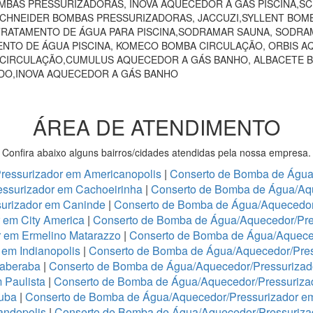
MBAS PRESSURIZADORAS, INOVA AQUECEDOR A GÁS PISCINA,
 SCHNEIDER BOMBAS PRESSURIZADORAS, JACCUZI,SYLLENT BOM
RATAMENTO DE ÁGUA PARA PISCINA,SODRAMAR SAUNA, SODRAM
NTO DE ÁGUA PISCINA, KOMECO BOMBA CIRCULAÇÃO, ORBIS A
 CIRCULAÇÃO,CUMULUS AQUECEDOR A GÁS BANHO, ALBACETE 
NDO,INOVA AQUECEDOR A GÁS BANHO
ÁREA DE ATENDIMENTO
Confira abaixo alguns bairros/cidades atendidas pela nossa empresa.
ressurizador em Americanopolis
|
Conserto de Bomba de Água/
ssurizador em Cachoeirinha
|
Conserto de Bomba de Água/Aq
urizador em Caninde
|
Conserto de Bomba de Água/Aquecedor
 em City America
|
Conserto de Bomba de Água/Aquecedor/Pre
r em Ermelino Matarazzo
|
Conserto de Bomba de Água/Aquece
em Indianopolis
|
Conserto de Bomba de Água/Aquecedor/Press
taberaba
|
Conserto de Bomba de Água/Aquecedor/Pressurizado
 Paulista
|
Conserto de Bomba de Água/Aquecedor/Pressurizad
tuba
|
Conserto de Bomba de Água/Aquecedor/Pressurizador e
andopolis
|
Conserto de Bomba de Água/Aquecedor/Pressuriz