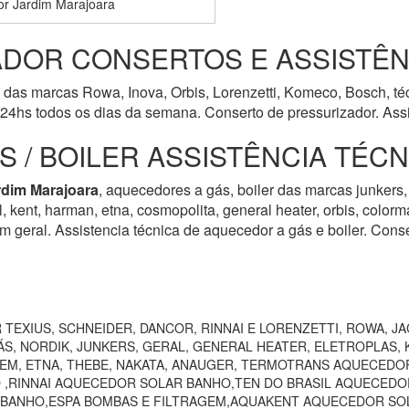
or Jardim Marajoara
DOR CONSERTOS E ASSISTÊN
das marcas Rowa, Inova, Orbis, Lorenzetti, Komeco, Bosch, téc
24hs todos os dias da semana. Conserto de pressurizador. Assi
 / BOILER ASSISTÊNCIA TÉC
rdim Marajoara
, aquecedores a gás, boiler das marcas junkers, 
rol, kent, harman, etna, cosmopolita, general heater, orbis, colo
m geral. Assistencia técnica de aquecedor a gás e boiler. Cons
TEXIUS, SCHNEIDER, DANCOR, RINNAI E LORENZETTI, ROWA, JA
S, NORDIK, JUNKERS, GERAL, GENERAL HEATER, ELETROPLAS, K
EEM, ETNA, THEBE, NAKATA, ANAUGER, TERMOTRANS AQUECEDO
 ,RINNAI AQUECEDOR SOLAR BANHO,TEN DO BRASIL AQUECEDO
 BANHO,ESPA BOMBAS E FILTRAGEM,AQUAKENT AQUECEDOR SOL