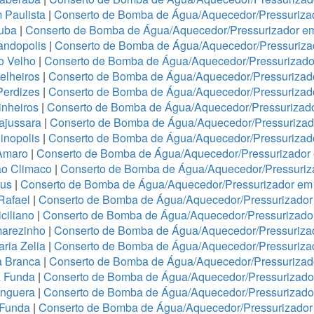
 Paulista
|
Conserto de Bomba de Água/Aquecedor/Pressurizad
tuba
|
Conserto de Bomba de Água/Aquecedor/Pressurizador e
andopolis
|
Conserto de Bomba de Água/Aquecedor/Pressuriz
o Velho
|
Conserto de Bomba de Água/Aquecedor/Pressurizador
elheiros
|
Conserto de Bomba de Água/Aquecedor/Pressurizado
Perdizes
|
Conserto de Bomba de Água/Aquecedor/Pressurizad
nheiros
|
Conserto de Bomba de Água/Aquecedor/Pressurizado
ajussara
|
Conserto de Bomba de Água/Aquecedor/Pressurizado
inopolis
|
Conserto de Bomba de Água/Aquecedor/Pressurizad
Amaro
|
Conserto de Bomba de Água/Aquecedor/Pressurizado
ão Climaco
|
Conserto de Bomba de Água/Aquecedor/Pressuriz
eus
|
Conserto de Bomba de Água/Aquecedor/Pressurizador em 
Rafael
|
Conserto de Bomba de Água/Aquecedor/Pressurizad
ciliano
|
Conserto de Bomba de Água/Aquecedor/Pressurizad
arezinho
|
Conserto de Bomba de Água/Aquecedor/Pressurizad
ria Zelia
|
Conserto de Bomba de Água/Aquecedor/Pressuriza
a Branca
|
Conserto de Bomba de Água/Aquecedor/Pressurizado
a Funda
|
Conserto de Bomba de Água/Aquecedor/Pressurizad
anguera
|
Conserto de Bomba de Água/Aquecedor/Pressurizado
 Funda
|
Conserto de Bomba de Água/Aquecedor/Pressurizador