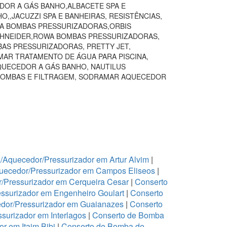
DOR A GÁS BANHO,ALBACETE SPA E
,JACUZZI SPA E BANHEIRAS, RESISTÊNCIAS,
VA BOMBAS PRESSURIZADORAS,ORBIS
SCHNEIDER,ROWA BOMBAS PRESSURIZADORAS,
BAS PRESSURIZADORAS, PRETTY JET,
AR TRATAMENTO DE ÁGUA PARA PISCINA,
QUECEDOR A GÁS BANHO, NAUTILUS
BOMBAS E FILTRAGEM, SODRAMAR AQUECEDOR
Aquecedor/Pressurizador em Artur Alvim
|
uecedor/Pressurizador em Campos Eliseos
|
/Pressurizador em Cerqueira Cesar
|
Conserto
ssurizador em Engenheiro Goulart
|
Conserto
dor/Pressurizador em Guaianazes
|
Conserto
urizador em Interlagos
|
Conserto de Bomba
r em Itaim Bibi
|
Conserto de Bomba de