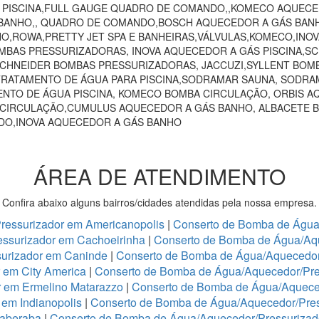
O PISCINA,FULL GAUGE QUADRO DE COMANDO,,KOMECO AQUECE
ANHO,, QUADRO DE COMANDO,BOSCH AQUECEDOR A GÁS BANHO,
HO,ROWA,PRETTY JET SPA E BANHEIRAS,VÁLVULAS,KOMECO,INO
MBAS PRESSURIZADORAS, INOVA AQUECEDOR A GÁS PISCINA,
 SCHNEIDER BOMBAS PRESSURIZADORAS, JACCUZI,SYLLENT BOM
RATAMENTO DE ÁGUA PARA PISCINA,SODRAMAR SAUNA, SODRAM
NTO DE ÁGUA PISCINA, KOMECO BOMBA CIRCULAÇÃO, ORBIS A
 CIRCULAÇÃO,CUMULUS AQUECEDOR A GÁS BANHO, ALBACETE 
NDO,INOVA AQUECEDOR A GÁS BANHO
ÁREA DE ATENDIMENTO
Confira abaixo alguns bairros/cidades atendidas pela nossa empresa.
ressurizador em Americanopolis
|
Conserto de Bomba de Água/
ssurizador em Cachoeirinha
|
Conserto de Bomba de Água/Aq
urizador em Caninde
|
Conserto de Bomba de Água/Aquecedor
 em City America
|
Conserto de Bomba de Água/Aquecedor/Pre
r em Ermelino Matarazzo
|
Conserto de Bomba de Água/Aquece
em Indianopolis
|
Conserto de Bomba de Água/Aquecedor/Press
taberaba
|
Conserto de Bomba de Água/Aquecedor/Pressurizado