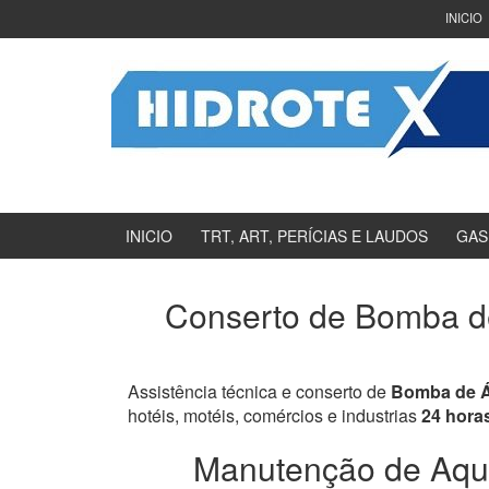
Ir
Pular
INICIO
para
para
o
menu
Conteúdo
principal
INICIO
TRT, ART, PERÍCIAS E LAUDOS
GAS
Conserto de Bomba de
Assistência técnica e conserto de
Bomba de Á
hotéis, motéis, comércios e industrias
24 hora
Manutenção de Aque