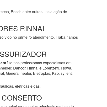
omeco, Bosch entre outras. Instalação de
RES RINNAI
esolvido no primeiro atendimento. Trabalhamos
ESSURIZADOR
oara
? temos profissionais especialistas em
neider, Dancor, Rinnai e Lorenzetti, Rowa,
, General heater, Eletroplas, Ksb, syllent,
ulicas, elétricas e gás.
E CONSERTO
os e autorizados pelas principais marcas de