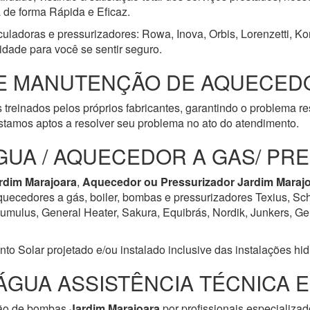
a de forma Rápida e Eficaz.
culadoras e pressurizadores: Rowa, Inova, Orbis, Lorenzetti, K
idade para você se sentir seguro.
E MANUTENÇÃO DE AQUECEDO
 treinados pelos próprios fabricantes, garantindo o problema r
tamos aptos a resolver seu problema no ato do atendimento.
GUA / AQUECEDOR A GAS/ PR
rdim Marajoara
,
Aquecedor ou Pressurizador
Jardim Maraj
aquecedores a gás, boiler, bombas e pressurizadores Texius, Sch
ulus, General Heater, Sakura, Equibrás, Nordik, Junkers, Geral
Solar projetado e/ou instalado inclusive das instalações hidrá
ÁGUA ASSISTÊNCIA TÉCNICA 
ção de bombas
Jardim Marajoara
por profissionais especializad