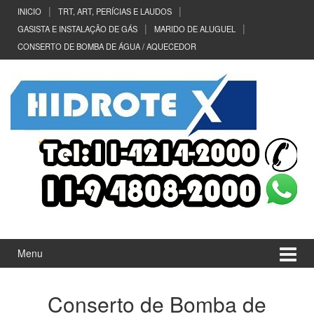
Ir
Pular
INICIO
TRT, ART, PERÍCIAS E LAUDOS
para
para
GASISTA E INSTALAÇÃO DE GÁS
MARIDO DE ALUGUEL
o
menu
CONSERTO DE BOMBA DE ÁGUA / AQUECEDOR
Conteúdo
principal
Menu
Conserto de Bomba de