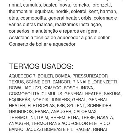
rinnai, cumulus, basler, inova, komeko, lorenzetti,
thermontini, equibras, nordik, soletrol, kent, harman,
etna, cosmopolita, general heater, orbis, colormax e
várias outras marcas, realizamos instalação,
consertos, manutenção e reparos em geral.
Assistencia técnica de aquecedor a gás e boiler.
Conserto de boiler e aquecedor
TERMOS USADOS:
AQUECEDOR, BOILER, BOMBA, PRESSURIZADOR
TEXIUS, SCHNEIDER, DANCOR, RINNAI E LORENZETTI,
ROWA, JACUZZI, KOMECO, BOSCH, INOVA,
COSMOPOLITA, CUMULUS, GENERAL HEATER, SAKURA,
EQUIBRÁS, NORDIK, JUNKERS, GERAL, GENERAL
HEATER, ELETROPLAS, KSB, SYLLENT, SCHNEIDER,
GRUNDFOS, EBARA, ANAUGER, CALORMAX,
THERMOTINI, ITAIM, RHEEM, ETNA, THEBE, NAKATA,
ANAUGER, TERMOTRANS AQUECEDOR ELÉTRICO
BANHO, JACUZZI BOMBAS E FILTRAGEM, RINNAI