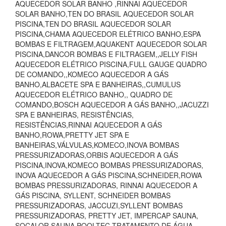
AQUECEDOR SOLAR BANHO ,RINNAI AQUECEDOR
SOLAR BANHO,TEN DO BRASIL AQUECEDOR SOLAR
PISCINA,TEN DO BRASIL AQUECEDOR SOLAR
PISCINA,CHAMA AQUECEDOR ELÉTRICO BANHO,ESPA
BOMBAS E FILTRAGEM,AQUAKENT AQUECEDOR SOLAR
PISCINA,DANCOR BOMBAS E FILTRAGEM,,JELLY FISH
AQUECEDOR ELÉTRICO PISCINA,FULL GAUGE QUADRO
DE COMANDO,,KOMECO AQUECEDOR A GÁS
BANHO,ALBACETE SPA E BANHEIRAS,,CUMULUS
AQUECEDOR ELÉTRICO BANHO,, QUADRO DE
COMANDO,BOSCH AQUECEDOR A GÁS BANHO,,JACUZZI
SPA E BANHEIRAS, RESISTÊNCIAS,
RESISTÊNCIAS,RINNAI AQUECEDOR A GÁS
BANHO,ROWA,PRETTY JET SPA E
BANHEIRAS,VÁLVULAS,KOMECO,INOVA BOMBAS
PRESSURIZADORAS,ORBIS AQUECEDOR A GÁS
PISCINA,INOVA,KOMECO BOMBAS PRESSURIZADORAS,
INOVA AQUECEDOR A GÁS PISCINA,SCHNEIDER,ROWA
BOMBAS PRESSURIZADORAS, RINNAI AQUECEDOR A
GÁS PISCINA, SYLLENT, SCHNEIDER BOMBAS
PRESSURIZADORAS, JACCUZI,SYLLENT BOMBAS
PRESSURIZADORAS, PRETTY JET, IMPERCAP SAUNA,
SOCALOR SAUNA,POOLTEC TRATAMENTO DE ÁGUA