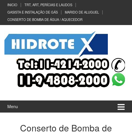
Ir
Pular
INICIO
TRT, ART, PERÍCIAS E LAUDOS
para
para
GASISTA E INSTALAÇÃO DE GÁS
MARIDO DE ALUGUEL
o
menu
CONSERTO DE BOMBA DE ÁGUA / AQUECEDOR
Conteúdo
principal
Menu
Conserto de Bomba de