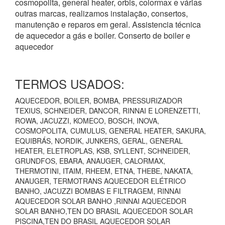
cosmopolita, general heater, orbis, colormax e várias
outras marcas, realizamos instalação, consertos,
manutenção e reparos em geral. Assistencia técnica
de aquecedor a gás e boiler. Conserto de boiler e
aquecedor
TERMOS USADOS:
AQUECEDOR, BOILER, BOMBA, PRESSURIZADOR
TEXIUS, SCHNEIDER, DANCOR, RINNAI E LORENZETTI,
ROWA, JACUZZI, KOMECO, BOSCH, INOVA,
COSMOPOLITA, CUMULUS, GENERAL HEATER, SAKURA,
EQUIBRÁS, NORDIK, JUNKERS, GERAL, GENERAL
HEATER, ELETROPLAS, KSB, SYLLENT, SCHNEIDER,
GRUNDFOS, EBARA, ANAUGER, CALORMAX,
THERMOTINI, ITAIM, RHEEM, ETNA, THEBE, NAKATA,
ANAUGER, TERMOTRANS AQUECEDOR ELÉTRICO
BANHO, JACUZZI BOMBAS E FILTRAGEM, RINNAI
AQUECEDOR SOLAR BANHO ,RINNAI AQUECEDOR
SOLAR BANHO,TEN DO BRASIL AQUECEDOR SOLAR
PISCINA,TEN DO BRASIL AQUECEDOR SOLAR