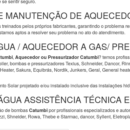
 se sentir seguro.
E MANUTENÇÃO DE AQUECEDO
 treinados pelos próprios fabricantes, garantindo o problema r
tamos aptos a resolver seu problema no ato do atendimento.
GUA / AQUECEDOR A GAS/ PR
tumbi
,
Aquecedor ou Pressurizador
Catumbi
? temos profiss
iler, bombas e pressurizadores Texius, Schneider, Dancor, Rin
ater, Sakura, Equibrás, Nordik, Junkers, Geral, General heater,
Solar projetado e/ou instalado inclusive das instalações hidrá
ÁGUA ASSISTÊNCIA TÉCNICA 
ção de bombas
Catumbi
por profissionais especializados e aut
zzi, Shneider, Rowa, Thebe e Starmac, dancor, Syllent, Eletrop