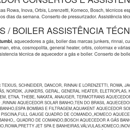
s Rowa, Inova, Orbis, Lorenzetti, Komeco, Bosch, técnicos espe
s dias da semana. Conserto de pressurizador. Assistência téc
 / BOILER ASSISTÊNCIA TÉC
tumbi
, aquecedores a gás, boiler das marcas junkers, rinnai, cu
harman, etna, cosmopolita, general heater, orbis, colormax e vári
istencia técnica de aquecedor a gás e boiler. Conserto de boil
TEXIUS, SCHNEIDER, DANCOR, RINNAI E LORENZETTI, ROWA, JA
S, NORDIK, JUNKERS, GERAL, GENERAL HEATER, ELETROPLAS, K
EEM, ETNA, THEBE, NAKATA, ANAUGER, TERMOTRANS AQUECEDO
 ,RINNAI AQUECEDOR SOLAR BANHO,TEN DO BRASIL AQUECEDO
 BANHO,ESPA BOMBAS E FILTRAGEM,AQUAKENT AQUECEDOR SOL
O PISCINA,FULL GAUGE QUADRO DE COMANDO,,KOMECO AQUECE
ANHO,, QUADRO DE COMANDO,BOSCH AQUECEDOR A GÁS BANHO,
HO,ROWA,PRETTY JET SPA E BANHEIRAS,VÁLVULAS,KOMECO,INO