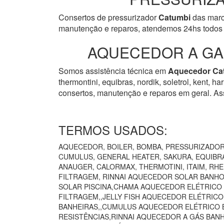
Consertos de pressurizador
Catumbi
das marca
manutenção e reparos, atendemos 24hs todos o
AQUECEDOR A GAS
Somos assistência técnica em
Aquecedor
Ca
thermontini, equibras, nordik, soletrol, kent, 
consertos, manutenção e reparos em geral. Ass
TERMOS USADOS:
AQUECEDOR, BOILER, BOMBA, PRESSURIZADOR 
CUMULUS, GENERAL HEATER, SAKURA, EQUIBRÁ
ANAUGER, CALORMAX, THERMOTINI, ITAIM, RH
FILTRAGEM, RINNAI AQUECEDOR SOLAR BANHO
SOLAR PISCINA,CHAMA AQUECEDOR ELÉTRICO
FILTRAGEM,,JELLY FISH AQUECEDOR ELÉTRIC
BANHEIRAS,,CUMULUS AQUECEDOR ELÉTRICO B
RESISTÊNCIAS,RINNAI AQUECEDOR A GÁS BAN