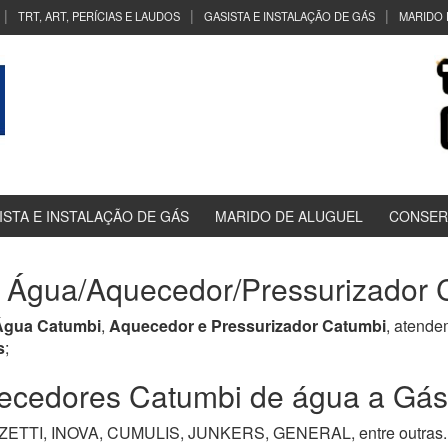
TRT, ART, PERÍCIAS E LAUDOS
GASISTA E INSTALAÇÃO DE GÁS
MARIDO 
ISTA E INSTALAÇÃO DE GÁS
MARIDO DE ALUGUEL
CONSER
 Água/Aquecedor/Pressurizador C
Água Catumbi
,
Aquecedor e Pressurizador Catumbi
, atende
s
;
edores Catumbi de água a Gás, 
TI, INOVA, CUMULIS, JUNKERS, GENERAL, entre outras. M