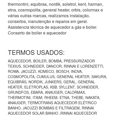
thermontini, equibras, nordik, soletrol, kent, harman,
etna, cosmopolita, general heater, orbis, colormax e
várias outras marcas, realizamos instalação,
consertos, manutenção e reparos em geral.
Assistencia técnica de aquecedor a gás e boiler.
Conserto de boiler e aquecedor
TERMOS USADOS:
AQUECEDOR, BOILER, BOMBA, PRESSURIZADOR
TEXIUS, SCHNEIDER, DANCOR, RINNAI E LORENZETTI,
ROWA, JACUZZI, KOMECO, BOSCH, INOVA,
COSMOPOLITA, CUMULUS, GENERAL HEATER, SAKURA,
EQUIBRÁS, NORDIK, JUNKERS, GERAL, GENERAL
HEATER, ELETROPLAS, KSB, SYLLENT, SCHNEIDER,
GRUNDFOS, EBARA, ANAUGER, CALORMAX,
THERMOTINI, ITAIM, RHEEM, ETNA, THEBE, NAKATA,
ANAUGER, TERMOTRANS AQUECEDOR ELÉTRICO
BANHO, JACUZZI BOMBAS E FILTRAGEM, RINNAI
AQUECEDOR SOLAR BANHO ,RINNAI AQUECEDOR