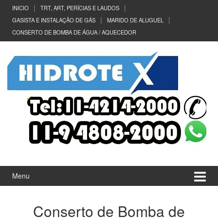
Ir
Pular
INICIO
TRT, ART, PERÍCIAS E LAUDOS
para
para
GASISTA E INSTALAÇÃO DE GÁS
MARIDO DE ALUGUEL
o
menu
CONSERTO DE BOMBA DE ÁGUA / AQUECEDOR
Conteúdo
principal
Menu
Conserto de Bomba de