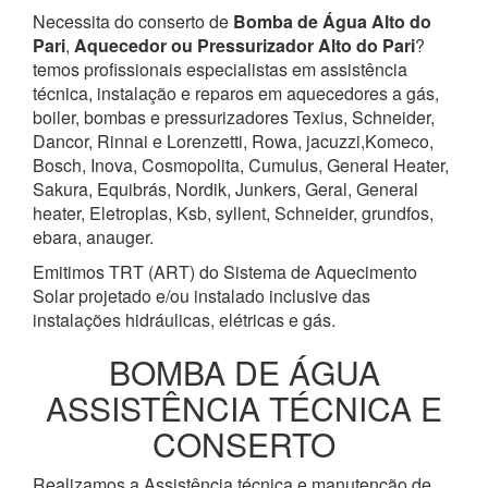
Necessita do conserto de
Bomba de Água
Alto do
Pari
,
Aquecedor ou Pressurizador
Alto do Pari
?
temos profissionais especialistas em assistência
técnica, instalação e reparos em aquecedores a gás,
boiler, bombas e pressurizadores Texius, Schneider,
Dancor, Rinnai e Lorenzetti, Rowa, jacuzzi,Komeco,
Bosch, Inova, Cosmopolita, Cumulus, General Heater,
Sakura, Equibrás, Nordik, Junkers, Geral, General
heater, Eletroplas, Ksb, syllent, Schneider, grundfos,
ebara, anauger.
Emitimos TRT (ART) do Sistema de Aquecimento
Solar projetado e/ou instalado inclusive das
instalações hidráulicas, elétricas e gás.
BOMBA DE ÁGUA
ASSISTÊNCIA TÉCNICA E
CONSERTO
Realizamos a Assistência técnica e manutenção de