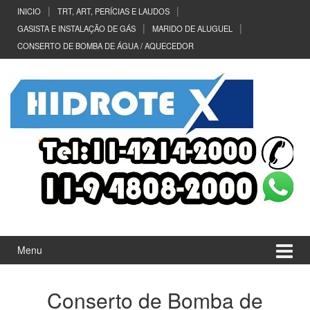
Ir
Pular
INICIO
TRT, ART, PERÍCIAS E LAUDOS
para
para
GASISTA E INSTALAÇÃO DE GÁS
MARIDO DE ALUGUEL
o
menu
CONSERTO DE BOMBA DE ÁGUA / AQUECEDOR
Conteúdo
principal
Menu
Conserto de Bomba de