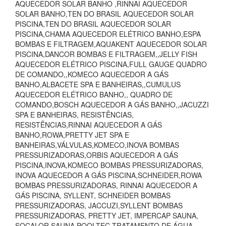
AQUECEDOR SOLAR BANHO ,RINNAI AQUECEDOR
SOLAR BANHO,TEN DO BRASIL AQUECEDOR SOLAR
PISCINA,TEN DO BRASIL AQUECEDOR SOLAR
PISCINA,CHAMA AQUECEDOR ELÉTRICO BANHO,ESPA
BOMBAS E FILTRAGEM,AQUAKENT AQUECEDOR SOLAR
PISCINA,DANCOR BOMBAS E FILTRAGEM,,JELLY FISH
AQUECEDOR ELÉTRICO PISCINA,FULL GAUGE QUADRO
DE COMANDO,,KOMECO AQUECEDOR A GÁS
BANHO,ALBACETE SPA E BANHEIRAS,,CUMULUS
AQUECEDOR ELÉTRICO BANHO,, QUADRO DE
COMANDO,BOSCH AQUECEDOR A GÁS BANHO,,JACUZZI
SPA E BANHEIRAS, RESISTÊNCIAS,
RESISTÊNCIAS,RINNAI AQUECEDOR A GÁS
BANHO,ROWA,PRETTY JET SPA E
BANHEIRAS,VÁLVULAS,KOMECO,INOVA BOMBAS
PRESSURIZADORAS,ORBIS AQUECEDOR A GÁS
PISCINA,INOVA,KOMECO BOMBAS PRESSURIZADORAS,
INOVA AQUECEDOR A GÁS PISCINA,SCHNEIDER,ROWA
BOMBAS PRESSURIZADORAS, RINNAI AQUECEDOR A
GÁS PISCINA, SYLLENT, SCHNEIDER BOMBAS
PRESSURIZADORAS, JACCUZI,SYLLENT BOMBAS
PRESSURIZADORAS, PRETTY JET, IMPERCAP SAUNA,
SOCALOR SAUNA,POOLTEC TRATAMENTO DE ÁGUA