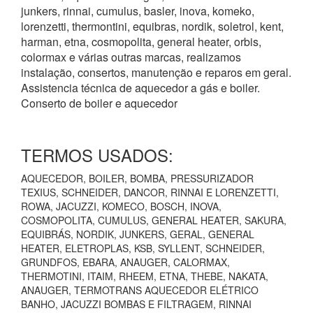
junkers, rinnai, cumulus, basler, inova, komeko,
lorenzetti, thermontini, equibras, nordik, soletrol, kent,
harman, etna, cosmopolita, general heater, orbis,
colormax e várias outras marcas, realizamos
instalação, consertos, manutenção e reparos em geral.
Assistencia técnica de aquecedor a gás e boiler.
Conserto de boiler e aquecedor
TERMOS USADOS:
AQUECEDOR, BOILER, BOMBA, PRESSURIZADOR
TEXIUS, SCHNEIDER, DANCOR, RINNAI E LORENZETTI,
ROWA, JACUZZI, KOMECO, BOSCH, INOVA,
COSMOPOLITA, CUMULUS, GENERAL HEATER, SAKURA,
EQUIBRÁS, NORDIK, JUNKERS, GERAL, GENERAL
HEATER, ELETROPLAS, KSB, SYLLENT, SCHNEIDER,
GRUNDFOS, EBARA, ANAUGER, CALORMAX,
THERMOTINI, ITAIM, RHEEM, ETNA, THEBE, NAKATA,
ANAUGER, TERMOTRANS AQUECEDOR ELÉTRICO
BANHO, JACUZZI BOMBAS E FILTRAGEM, RINNAI