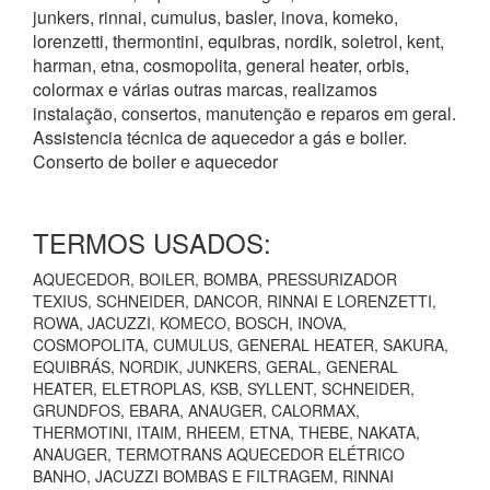
junkers, rinnai, cumulus, basler, inova, komeko,
lorenzetti, thermontini, equibras, nordik, soletrol, kent,
harman, etna, cosmopolita, general heater, orbis,
colormax e várias outras marcas, realizamos
instalação, consertos, manutenção e reparos em geral.
Assistencia técnica de aquecedor a gás e boiler.
Conserto de boiler e aquecedor
TERMOS USADOS:
AQUECEDOR, BOILER, BOMBA, PRESSURIZADOR
TEXIUS, SCHNEIDER, DANCOR, RINNAI E LORENZETTI,
ROWA, JACUZZI, KOMECO, BOSCH, INOVA,
COSMOPOLITA, CUMULUS, GENERAL HEATER, SAKURA,
EQUIBRÁS, NORDIK, JUNKERS, GERAL, GENERAL
HEATER, ELETROPLAS, KSB, SYLLENT, SCHNEIDER,
GRUNDFOS, EBARA, ANAUGER, CALORMAX,
THERMOTINI, ITAIM, RHEEM, ETNA, THEBE, NAKATA,
ANAUGER, TERMOTRANS AQUECEDOR ELÉTRICO
BANHO, JACUZZI BOMBAS E FILTRAGEM, RINNAI