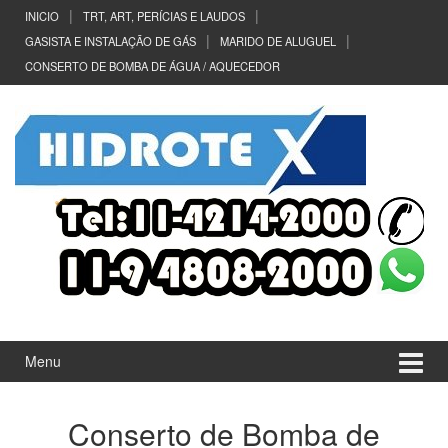
Ir
Pular
INICIO
TRT, ART, PERÍCIAS E LAUDOS
para
para
GASISTA E INSTALAÇÃO DE GÁS
MARIDO DE ALUGUEL
o
menu
CONSERTO DE BOMBA DE ÁGUA / AQUECEDOR
Conteúdo
principal
Menu
Conserto de Bomba de