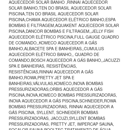
AQUECEDOR SOLAR BANHO ,RINNAI AQUECEDOR
SOLAR BANHO,TEN DO BRASIL AQUECEDOR SOLAR
PISCINA,TEN DO BRASIL AQUECEDOR SOLAR
PISCINA,CHAMA AQUECEDOR ELÉTRICO BANHO,ESPA
BOMBAS E FILTRAGEM,AQUAKENT AQUECEDOR SOLAR
PISCINA,DANCOR BOMBAS E FILTRAGEM,,JELLY FISH
AQUECEDOR ELÉTRICO PISCINA,FULL GAUGE QUADRO
DE COMANDO,,KOMECO AQUECEDOR A GÁS
BANHO,ALBACETE SPA E BANHEIRAS,,CUMULUS
AQUECEDOR ELÉTRICO BANHO,, QUADRO DE
COMANDO,BOSCH AQUECEDOR A GÁS BANHO,,JACUZZI
SPA E BANHEIRAS, RESISTÊNCIAS,
RESISTÊNCIAS,RINNAI AQUECEDOR A GÁS
BANHO,ROWA,PRETTY JET SPA E
BANHEIRAS,VÁLVULAS,KOMECO,INOVA BOMBAS
PRESSURIZADORAS,ORBIS AQUECEDOR A GÁS
PISCINA,INOVA,KOMECO BOMBAS PRESSURIZADORAS,
INOVA AQUECEDOR A GÁS PISCINA,SCHNEIDER,ROWA
BOMBAS PRESSURIZADORAS, RINNAI AQUECEDOR A
GÁS PISCINA, SYLLENT, SCHNEIDER BOMBAS
PRESSURIZADORAS, JACCUZI,SYLLENT BOMBAS
PRESSURIZADORAS, PRETTY JET, IMPERCAP SAUNA,
SOCALOR SAUNA,POOLTEC TRATAMENTO DE ÁGUA