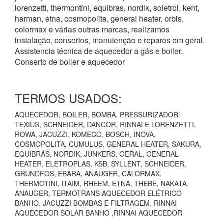
lorenzetti, thermontini, equibras, nordik, soletrol, kent,
harman, etna, cosmopolita, general heater, orbis,
colormax e várias outras marcas, realizamos
instalação, consertos, manutenção e reparos em geral.
Assistencia técnica de aquecedor a gás e boiler.
Conserto de boiler e aquecedor
TERMOS USADOS:
AQUECEDOR, BOILER, BOMBA, PRESSURIZADOR
TEXIUS, SCHNEIDER, DANCOR, RINNAI E LORENZETTI,
ROWA, JACUZZI, KOMECO, BOSCH, INOVA,
COSMOPOLITA, CUMULUS, GENERAL HEATER, SAKURA,
EQUIBRÁS, NORDIK, JUNKERS, GERAL, GENERAL
HEATER, ELETROPLAS, KSB, SYLLENT, SCHNEIDER,
GRUNDFOS, EBARA, ANAUGER, CALORMAX,
THERMOTINI, ITAIM, RHEEM, ETNA, THEBE, NAKATA,
ANAUGER, TERMOTRANS AQUECEDOR ELÉTRICO
BANHO, JACUZZI BOMBAS E FILTRAGEM, RINNAI
AQUECEDOR SOLAR BANHO ,RINNAI AQUECEDOR