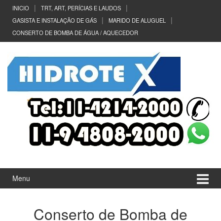
Ir
Pular
INICIO
TRT, ART, PERÍCIAS E LAUDOS
para
para
GASISTA E INSTALAÇÃO DE GÁS
MARIDO DE ALUGUEL
o
menu
CONSERTO DE BOMBA DE ÁGUA / AQUECEDOR
Conteúdo
principal
Menu
Conserto de Bomba de