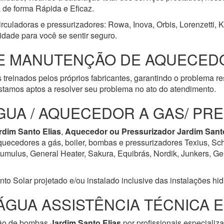
a de forma Rápida e Eficaz.
irculadoras e pressurizadores: Rowa, Inova, Orbis, Lorenzetti, 
idade para você se sentir seguro.
E MANUTENÇÃO DE AQUECEDO
 treinados pelos próprios fabricantes, garantindo o problema r
tamos aptos a resolver seu problema no ato do atendimento.
GUA / AQUECEDOR A GAS/ PR
rdim Santo Elias
,
Aquecedor ou Pressurizador
Jardim Sant
aquecedores a gás, boiler, bombas e pressurizadores Texius, Sch
ulus, General Heater, Sakura, Equibrás, Nordik, Junkers, Geral
Solar projetado e/ou instalado inclusive das instalações hidrá
ÁGUA ASSISTÊNCIA TÉCNICA 
ção de bombas
Jardim Santo Elias
por profissionais especializ