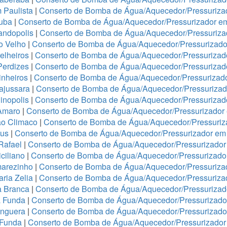
 Paulista
|
Conserto de Bomba de Água/Aquecedor/Pressurizad
tuba
|
Conserto de Bomba de Água/Aquecedor/Pressurizador e
andopolis
|
Conserto de Bomba de Água/Aquecedor/Pressuriz
o Velho
|
Conserto de Bomba de Água/Aquecedor/Pressurizador
elheiros
|
Conserto de Bomba de Água/Aquecedor/Pressurizado
Perdizes
|
Conserto de Bomba de Água/Aquecedor/Pressurizad
nheiros
|
Conserto de Bomba de Água/Aquecedor/Pressurizado
ajussara
|
Conserto de Bomba de Água/Aquecedor/Pressurizado
inopolis
|
Conserto de Bomba de Água/Aquecedor/Pressurizad
Amaro
|
Conserto de Bomba de Água/Aquecedor/Pressurizado
ão Climaco
|
Conserto de Bomba de Água/Aquecedor/Pressuriz
eus
|
Conserto de Bomba de Água/Aquecedor/Pressurizador em 
Rafael
|
Conserto de Bomba de Água/Aquecedor/Pressurizad
ciliano
|
Conserto de Bomba de Água/Aquecedor/Pressurizad
arezinho
|
Conserto de Bomba de Água/Aquecedor/Pressurizad
ria Zelia
|
Conserto de Bomba de Água/Aquecedor/Pressuriza
a Branca
|
Conserto de Bomba de Água/Aquecedor/Pressurizado
a Funda
|
Conserto de Bomba de Água/Aquecedor/Pressurizad
anguera
|
Conserto de Bomba de Água/Aquecedor/Pressurizado
 Funda
|
Conserto de Bomba de Água/Aquecedor/Pressurizador