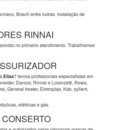
Komeco, Bosch entre outras. Instalação de
RES RINNAI
esolvido no primeiro atendimento. Trabalhamos
ESSURIZADOR
o Elias
? temos profissionais especialistas em
neider, Dancor, Rinnai e Lorenzetti, Rowa,
, General heater, Eletroplas, Ksb, syllent,
ulicas, elétricas e gás.
E CONSERTO
ados e autorizados pelas principais marcas de