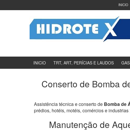
Ir
Pular
INICIO
para
para
o
menu
Conteúdo
principal
INICIO
TRT, ART, PERÍCIAS E LAUDOS
GAS
Conserto de Bomba de 
Assistência técnica e conserto de
Bomba de Á
prédios, hotéis, motéis, comércios e industrias
Manutenção de Aquec