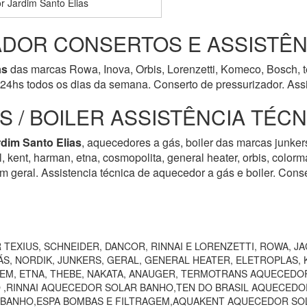
r Jardim Santo Elias
DOR CONSERTOS E ASSISTÊN
as
das marcas Rowa, Inova, Orbis, Lorenzetti, Komeco, Bosch, té
24hs todos os dias da semana. Conserto de pressurizador. Assi
 / BOILER ASSISTÊNCIA TÉC
rdim Santo Elias
, aquecedores a gás, boiler das marcas junkers
rol, kent, harman, etna, cosmopolita, general heater, orbis, colo
m geral. Assistencia técnica de aquecedor a gás e boiler. Cons
TEXIUS, SCHNEIDER, DANCOR, RINNAI E LORENZETTI, ROWA, JA
S, NORDIK, JUNKERS, GERAL, GENERAL HEATER, ELETROPLAS, K
EEM, ETNA, THEBE, NAKATA, ANAUGER, TERMOTRANS AQUECEDO
 ,RINNAI AQUECEDOR SOLAR BANHO,TEN DO BRASIL AQUECEDO
 BANHO,ESPA BOMBAS E FILTRAGEM,AQUAKENT AQUECEDOR SOL