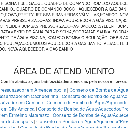
O PISCINA,FULL GAUGE QUADRO DE COMANDO,,KOMECO AQUECE
ANHO,, QUADRO DE COMANDO,BOSCH AQUECEDOR A GÁS BANHO,
HO,ROWA,PRETTY JET SPA E BANHEIRAS,VÁLVULAS,KOMECO,INO
MBAS PRESSURIZADORAS, INOVA AQUECEDOR A GÁS PISCINA,
 SCHNEIDER BOMBAS PRESSURIZADORAS, JACCUZI,SYLLENT BOM
RATAMENTO DE ÁGUA PARA PISCINA,SODRAMAR SAUNA, SODRAM
NTO DE ÁGUA PISCINA, KOMECO BOMBA CIRCULAÇÃO, ORBIS A
 CIRCULAÇÃO,CUMULUS AQUECEDOR A GÁS BANHO, ALBACETE 
NDO,INOVA AQUECEDOR A GÁS BANHO
ÁREA DE ATENDIMENTO
Confira abaixo alguns bairros/cidades atendidas pela nossa empresa.
ressurizador em Americanopolis
|
Conserto de Bomba de Água/
ssurizador em Cachoeirinha
|
Conserto de Bomba de Água/Aq
urizador em Caninde
|
Conserto de Bomba de Água/Aquecedor
 em City America
|
Conserto de Bomba de Água/Aquecedor/Pre
r em Ermelino Matarazzo
|
Conserto de Bomba de Água/Aquece
em Indianopolis
|
Conserto de Bomba de Água/Aquecedor/Press
taberaba
|
Conserto de Bomba de Água/Aquecedor/Pressurizado