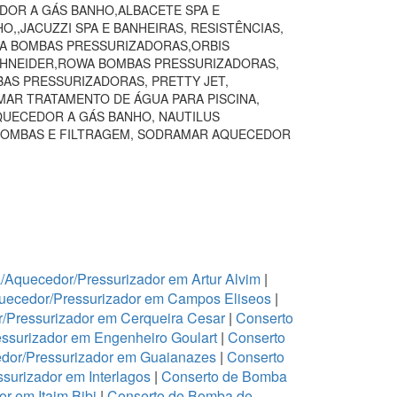
DOR A GÁS BANHO,ALBACETE SPA E
,JACUZZI SPA E BANHEIRAS, RESISTÊNCIAS,
VA BOMBAS PRESSURIZADORAS,ORBIS
SCHNEIDER,ROWA BOMBAS PRESSURIZADORAS,
BAS PRESSURIZADORAS, PRETTY JET,
AR TRATAMENTO DE ÁGUA PARA PISCINA,
QUECEDOR A GÁS BANHO, NAUTILUS
BOMBAS E FILTRAGEM, SODRAMAR AQUECEDOR
Aquecedor/Pressurizador em Artur Alvim
|
uecedor/Pressurizador em Campos Eliseos
|
/Pressurizador em Cerqueira Cesar
|
Conserto
ssurizador em Engenheiro Goulart
|
Conserto
dor/Pressurizador em Guaianazes
|
Conserto
urizador em Interlagos
|
Conserto de Bomba
r em Itaim Bibi
|
Conserto de Bomba de