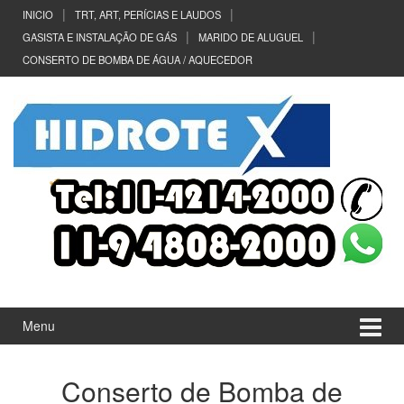
Ir
Pular
INICIO
TRT, ART, PERÍCIAS E LAUDOS
para
para
GASISTA E INSTALAÇÃO DE GÁS
MARIDO DE ALUGUEL
o
menu
CONSERTO DE BOMBA DE ÁGUA / AQUECEDOR
Conteúdo
principal
Menu
Conserto de Bomba de