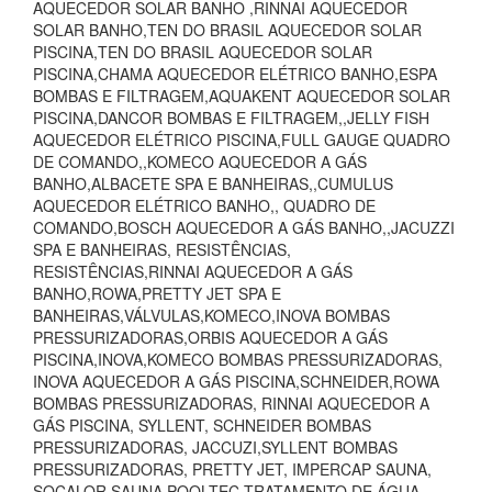
AQUECEDOR SOLAR BANHO ,RINNAI AQUECEDOR
SOLAR BANHO,TEN DO BRASIL AQUECEDOR SOLAR
PISCINA,TEN DO BRASIL AQUECEDOR SOLAR
PISCINA,CHAMA AQUECEDOR ELÉTRICO BANHO,ESPA
BOMBAS E FILTRAGEM,AQUAKENT AQUECEDOR SOLAR
PISCINA,DANCOR BOMBAS E FILTRAGEM,,JELLY FISH
AQUECEDOR ELÉTRICO PISCINA,FULL GAUGE QUADRO
DE COMANDO,,KOMECO AQUECEDOR A GÁS
BANHO,ALBACETE SPA E BANHEIRAS,,CUMULUS
AQUECEDOR ELÉTRICO BANHO,, QUADRO DE
COMANDO,BOSCH AQUECEDOR A GÁS BANHO,,JACUZZI
SPA E BANHEIRAS, RESISTÊNCIAS,
RESISTÊNCIAS,RINNAI AQUECEDOR A GÁS
BANHO,ROWA,PRETTY JET SPA E
BANHEIRAS,VÁLVULAS,KOMECO,INOVA BOMBAS
PRESSURIZADORAS,ORBIS AQUECEDOR A GÁS
PISCINA,INOVA,KOMECO BOMBAS PRESSURIZADORAS,
INOVA AQUECEDOR A GÁS PISCINA,SCHNEIDER,ROWA
BOMBAS PRESSURIZADORAS, RINNAI AQUECEDOR A
GÁS PISCINA, SYLLENT, SCHNEIDER BOMBAS
PRESSURIZADORAS, JACCUZI,SYLLENT BOMBAS
PRESSURIZADORAS, PRETTY JET, IMPERCAP SAUNA,
SOCALOR SAUNA,POOLTEC TRATAMENTO DE ÁGUA