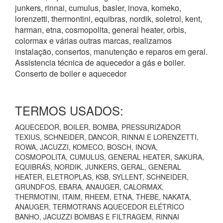
junkers, rinnai, cumulus, basler, inova, komeko,
lorenzetti, thermontini, equibras, nordik, soletrol, kent,
harman, etna, cosmopolita, general heater, orbis,
colormax e várias outras marcas, realizamos
instalação, consertos, manutenção e reparos em geral.
Assistencia técnica de aquecedor a gás e boiler.
Conserto de boiler e aquecedor
TERMOS USADOS:
AQUECEDOR, BOILER, BOMBA, PRESSURIZADOR
TEXIUS, SCHNEIDER, DANCOR, RINNAI E LORENZETTI,
ROWA, JACUZZI, KOMECO, BOSCH, INOVA,
COSMOPOLITA, CUMULUS, GENERAL HEATER, SAKURA,
EQUIBRÁS, NORDIK, JUNKERS, GERAL, GENERAL
HEATER, ELETROPLAS, KSB, SYLLENT, SCHNEIDER,
GRUNDFOS, EBARA, ANAUGER, CALORMAX,
THERMOTINI, ITAIM, RHEEM, ETNA, THEBE, NAKATA,
ANAUGER, TERMOTRANS AQUECEDOR ELÉTRICO
BANHO, JACUZZI BOMBAS E FILTRAGEM, RINNAI