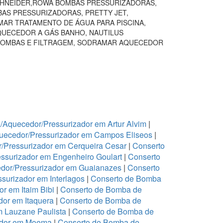
SCHNEIDER,ROWA BOMBAS PRESSURIZADORAS,
BAS PRESSURIZADORAS, PRETTY JET,
AR TRATAMENTO DE ÁGUA PARA PISCINA,
QUECEDOR A GÁS BANHO, NAUTILUS
BOMBAS E FILTRAGEM, SODRAMAR AQUECEDOR
Aquecedor/Pressurizador em Artur Alvim
|
uecedor/Pressurizador em Campos Eliseos
|
/Pressurizador em Cerqueira Cesar
|
Conserto
ssurizador em Engenheiro Goulart
|
Conserto
dor/Pressurizador em Guaianazes
|
Conserto
urizador em Interlagos
|
Conserto de Bomba
r em Itaim Bibi
|
Conserto de Bomba de
or em Itaquera
|
Conserto de Bomba de
m Lauzane Paulista
|
Conserto de Bomba de
ador em Moema
|
Conserto de Bomba de