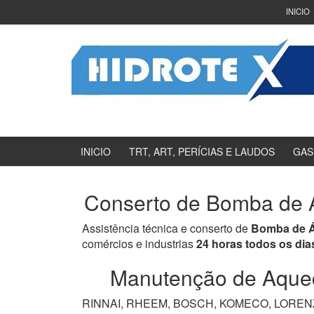
Ir
Pular
INICIO
para
para
o
menu
Conteúdo
principal
INICIO
TRT, ART, PERÍCIAS E LAUDOS
GAS
Conserto de Bomba de Á
Assistência técnica e conserto de
Bomba de Á
comércios e industrias
24 horas todos os dia
Manutenção de Aquece
RINNAI, RHEEM, BOSCH, KOMECO, LORENZET