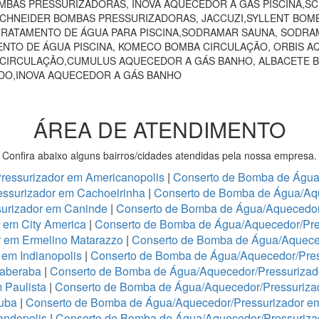
MBAS PRESSURIZADORAS, INOVA AQUECEDOR A GÁS PISCINA,
 SCHNEIDER BOMBAS PRESSURIZADORAS, JACCUZI,SYLLENT BOM
RATAMENTO DE ÁGUA PARA PISCINA,SODRAMAR SAUNA, SODRAM
NTO DE ÁGUA PISCINA, KOMECO BOMBA CIRCULAÇÃO, ORBIS A
 CIRCULAÇÃO,CUMULUS AQUECEDOR A GÁS BANHO, ALBACETE 
NDO,INOVA AQUECEDOR A GÁS BANHO
ÁREA DE ATENDIMENTO
Confira abaixo alguns bairros/cidades atendidas pela nossa empresa.
ressurizador em Americanopolis
|
Conserto de Bomba de Água/
ssurizador em Cachoeirinha
|
Conserto de Bomba de Água/Aq
urizador em Caninde
|
Conserto de Bomba de Água/Aquecedor
 em City America
|
Conserto de Bomba de Água/Aquecedor/Pre
r em Ermelino Matarazzo
|
Conserto de Bomba de Água/Aquece
em Indianopolis
|
Conserto de Bomba de Água/Aquecedor/Press
taberaba
|
Conserto de Bomba de Água/Aquecedor/Pressurizado
 Paulista
|
Conserto de Bomba de Água/Aquecedor/Pressurizad
tuba
|
Conserto de Bomba de Água/Aquecedor/Pressurizador e
andopolis
|
Conserto de Bomba de Água/Aquecedor/Pressuriz