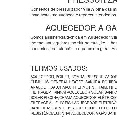
Consertos de pressurizador
Vila Alpina
das ma
instalação, manutenção e reparos, atendemos 
AQUECEDOR A GAS
Somos assistência técnica em
Aquecedor
Vil
thermontini, equibras, nordik, soletrol, kent, 
consertos, manutenção e reparos em geral. Ass
TERMOS USADOS:
AQUECEDOR, BOILER, BOMBA, PRESSURIZADOR 
CUMULUS, GENERAL HEATER, SAKURA, EQUIBRÁ
ANAUGER, CALORMAX, THERMOTINI, ITAIM, RH
FILTRAGEM, RINNAI AQUECEDOR SOLAR BANHO
SOLAR PISCINA,CHAMA AQUECEDOR ELÉTRICO
FILTRAGEM,,JELLY FISH AQUECEDOR ELÉTRIC
BANHEIRAS,,CUMULUS AQUECEDOR ELÉTRICO B
RESISTÊNCIAS,RINNAI AQUECEDOR A GÁS BAN