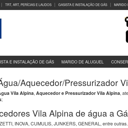
TRT, ART, PERÍCIAS E LAUDOS
GASISTA E INSTALAÇÃO DE GÁS
MARIDO 
ISTA E INSTALAÇÃO DE GÁS
MARIDO DE ALUGUEL
CONSER
gua/Aquecedor/Pressurizador Vil
gua Vila Alpina
,
Aquecedor e Pressurizador Vila Alpina
, a
s
;
dores Vila Alpina de água a Gás,
TI, INOVA, CUMULIS, JUNKERS, GENERAL, entre outras. M