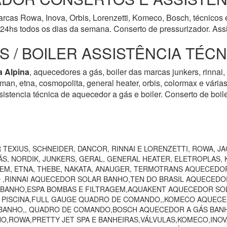
rcas Rowa, Inova, Orbis, Lorenzetti, Komeco, Bosch, técnicos e
24hs todos os dias da semana. Conserto de pressurizador. Assi
 / BOILER ASSISTÊNCIA TÉC
a Alpina
, aquecedores a gás, boiler das marcas junkers, rinnai, 
harman, etna, cosmopolita, general heater, orbis, colormax e vári
istencia técnica de aquecedor a gás e boiler. Conserto de boil
TEXIUS, SCHNEIDER, DANCOR, RINNAI E LORENZETTI, ROWA, JA
S, NORDIK, JUNKERS, GERAL, GENERAL HEATER, ELETROPLAS, K
EEM, ETNA, THEBE, NAKATA, ANAUGER, TERMOTRANS AQUECEDO
 ,RINNAI AQUECEDOR SOLAR BANHO,TEN DO BRASIL AQUECEDO
 BANHO,ESPA BOMBAS E FILTRAGEM,AQUAKENT AQUECEDOR SOL
O PISCINA,FULL GAUGE QUADRO DE COMANDO,,KOMECO AQUECE
ANHO,, QUADRO DE COMANDO,BOSCH AQUECEDOR A GÁS BANHO,
HO,ROWA,PRETTY JET SPA E BANHEIRAS,VÁLVULAS,KOMECO,INO