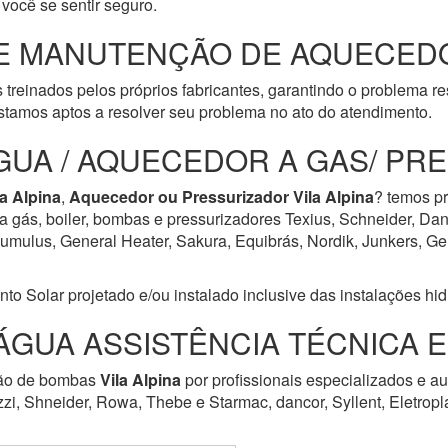
você se sentir seguro.
E MANUTENÇÃO DE AQUECEDO
 treinados pelos próprios fabricantes, garantindo o problema r
tamos aptos a resolver seu problema no ato do atendimento.
GUA / AQUECEDOR A GAS/ PR
la Alpina
,
Aquecedor ou Pressurizador
Vila Alpina
? temos pr
a gás, boiler, bombas e pressurizadores Texius, Schneider, Dan
ulus, General Heater, Sakura, Equibrás, Nordik, Junkers, Geral
Solar projetado e/ou instalado inclusive das instalações hidrá
ÁGUA ASSISTÊNCIA TÉCNICA 
ção de bombas
Vila Alpina
por profissionais especializados e a
zzi, Shneider, Rowa, Thebe e Starmac, dancor, Syllent, Eletrop