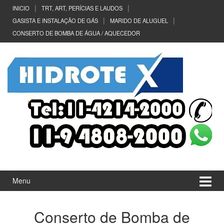
Ir
Pular
INICIO
TRT, ART, PERÍCIAS E LAUDOS
para
para
GASISTA E INSTALAÇÃO DE GÁS
MARIDO DE ALUGUEL
o
menu
CONSERTO DE BOMBA DE ÁGUA / AQUECEDOR
Conteúdo
principal
Menu
Conserto de Bomba de