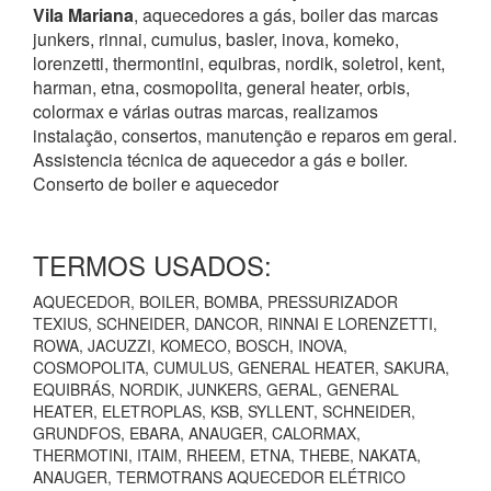
Vila Mariana
, aquecedores a gás, boiler das marcas
junkers, rinnai, cumulus, basler, inova, komeko,
lorenzetti, thermontini, equibras, nordik, soletrol, kent,
harman, etna, cosmopolita, general heater, orbis,
colormax e várias outras marcas, realizamos
instalação, consertos, manutenção e reparos em geral.
Assistencia técnica de aquecedor a gás e boiler.
Conserto de boiler e aquecedor
TERMOS USADOS:
AQUECEDOR, BOILER, BOMBA, PRESSURIZADOR
TEXIUS, SCHNEIDER, DANCOR, RINNAI E LORENZETTI,
ROWA, JACUZZI, KOMECO, BOSCH, INOVA,
COSMOPOLITA, CUMULUS, GENERAL HEATER, SAKURA,
EQUIBRÁS, NORDIK, JUNKERS, GERAL, GENERAL
HEATER, ELETROPLAS, KSB, SYLLENT, SCHNEIDER,
GRUNDFOS, EBARA, ANAUGER, CALORMAX,
THERMOTINI, ITAIM, RHEEM, ETNA, THEBE, NAKATA,
ANAUGER, TERMOTRANS AQUECEDOR ELÉTRICO