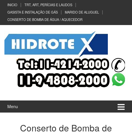
Ir
Pular
INICIO
TRT, ART, PERÍCIAS E LAUDOS
para
para
GASISTA E INSTALAÇÃO DE GÁS
MARIDO DE ALUGUEL
o
menu
CONSERTO DE BOMBA DE ÁGUA / AQUECEDOR
Conteúdo
principal
Menu
Conserto de Bomba de