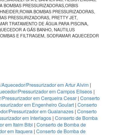
VA BOMBAS PRESSURIZADORAS,ORBIS
SCHNEIDER,ROWA BOMBAS PRESSURIZADORAS,
BAS PRESSURIZADORAS, PRETTY JET,
AR TRATAMENTO DE ÁGUA PARA PISCINA,
QUECEDOR A GÁS BANHO, NAUTILUS
BOMBAS E FILTRAGEM, SODRAMAR AQUECEDOR
Aquecedor/Pressurizador em Artur Alvim
|
uecedor/Pressurizador em Campos Eliseos
|
/Pressurizador em Cerqueira Cesar
|
Conserto
ssurizador em Engenheiro Goulart
|
Conserto
dor/Pressurizador em Guaianazes
|
Conserto
urizador em Interlagos
|
Conserto de Bomba
r em Itaim Bibi
|
Conserto de Bomba de
or em Itaquera
|
Conserto de Bomba de