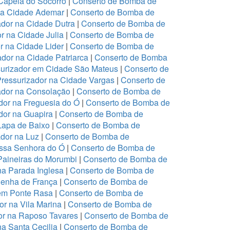
Capela do Socorro
|
Conserto de Bomba de
na Cidade Ademar
|
Conserto de Bomba de
dor na Cidade Dutra
|
Conserto de Bomba de
r na Cidade Julia
|
Conserto de Bomba de
r na Cidade Lider
|
Conserto de Bomba de
dor na Cidade Patriarca
|
Conserto de Bomba
urizador em Cidade São Mateus
|
Conserto de
ressurizador na Cidade Vargas
|
Conserto de
ador na Consolação
|
Conserto de Bomba de
or na Freguesia do Ó
|
Conserto de Bomba de
or na Guapira
|
Conserto de Bomba de
Lapa de Baixo
|
Conserto de Bomba de
dor na Luz
|
Conserto de Bomba de
ssa Senhora do Ó
|
Conserto de Bomba de
Paineiras do Morumbi
|
Conserto de Bomba de
na Parada Inglesa
|
Conserto de Bomba de
Penha de França
|
Conserto de Bomba de
em Ponte Rasa
|
Conserto de Bomba de
r na Vila Marina
|
Conserto de Bomba de
or na Raposo Tavares
|
Conserto de Bomba de
a Santa Cecilia
|
Conserto de Bomba de