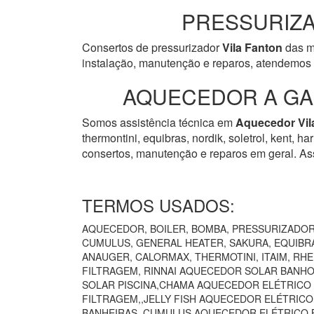
PRESSURIZA
Consertos de pressurizador
Vila Fanton
das ma
instalação, manutenção e reparos, atendemos 
AQUECEDOR A GAS
Somos assistência técnica em
Aquecedor
Vi
thermontini, equibras, nordik, soletrol, kent, 
consertos, manutenção e reparos em geral. Ass
TERMOS USADOS:
AQUECEDOR, BOILER, BOMBA, PRESSURIZADOR 
CUMULUS, GENERAL HEATER, SAKURA, EQUIBRÁ
ANAUGER, CALORMAX, THERMOTINI, ITAIM, RH
FILTRAGEM, RINNAI AQUECEDOR SOLAR BANHO
SOLAR PISCINA,CHAMA AQUECEDOR ELÉTRICO
FILTRAGEM,,JELLY FISH AQUECEDOR ELÉTRIC
BANHEIRAS,,CUMULUS AQUECEDOR ELÉTRICO B