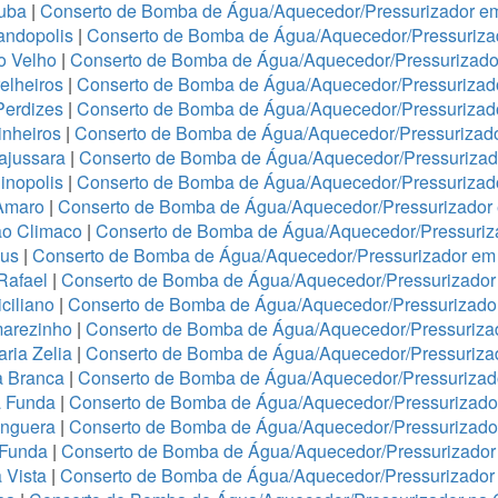
tuba
|
Conserto de Bomba de Água/Aquecedor/Pressurizador e
andopolis
|
Conserto de Bomba de Água/Aquecedor/Pressuriz
o Velho
|
Conserto de Bomba de Água/Aquecedor/Pressurizador
elheiros
|
Conserto de Bomba de Água/Aquecedor/Pressurizado
Perdizes
|
Conserto de Bomba de Água/Aquecedor/Pressurizad
nheiros
|
Conserto de Bomba de Água/Aquecedor/Pressurizado
ajussara
|
Conserto de Bomba de Água/Aquecedor/Pressurizado
inopolis
|
Conserto de Bomba de Água/Aquecedor/Pressurizad
Amaro
|
Conserto de Bomba de Água/Aquecedor/Pressurizado
ão Climaco
|
Conserto de Bomba de Água/Aquecedor/Pressuriz
eus
|
Conserto de Bomba de Água/Aquecedor/Pressurizador em 
Rafael
|
Conserto de Bomba de Água/Aquecedor/Pressurizad
ciliano
|
Conserto de Bomba de Água/Aquecedor/Pressurizad
arezinho
|
Conserto de Bomba de Água/Aquecedor/Pressurizad
ria Zelia
|
Conserto de Bomba de Água/Aquecedor/Pressuriza
a Branca
|
Conserto de Bomba de Água/Aquecedor/Pressurizado
a Funda
|
Conserto de Bomba de Água/Aquecedor/Pressurizad
anguera
|
Conserto de Bomba de Água/Aquecedor/Pressurizado
 Funda
|
Conserto de Bomba de Água/Aquecedor/Pressurizador
 Vista
|
Conserto de Bomba de Água/Aquecedor/Pressurizador 