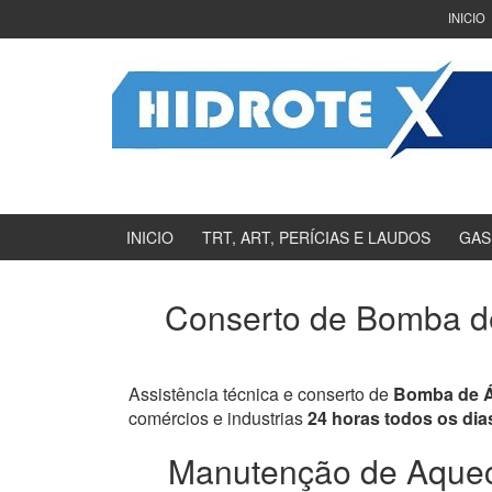
Ir
Pular
INICIO
para
para
o
menu
Conteúdo
principal
INICIO
TRT, ART, PERÍCIAS E LAUDOS
GAS
Conserto de Bomba de
Assistência técnica e conserto de
Bomba de Á
comércios e industrias
24 horas todos os dia
Manutenção de Aquece