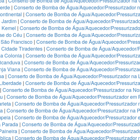
ba
|
Conserto de Bomba de Água/Aquecedor/Pressurizador na 
Verde
|
Conserto de Bomba de Água/Aquecedor/Pressurizador 
ontinental
|
Conserto de Bomba de Água/Aquecedor/Pressuriza
 Jardim
|
Conserto de Bomba de Água/Aquecedor/Pressurizado
e Kemel
|
Conserto de Bomba de Água/Aquecedor/Pressurizado
Mae do Céu
|
Conserto de Bomba de Água/Aquecedor/Pressuriza
 São Francisco
|
Conserto de Bomba de Água/Aquecedor/Press
 Cidade Tiradentes
|
Conserto de Bomba de Água/Aquecedor/P
a Colonia
|
Conserto de Bomba de Água/Aquecedor/Pressuriz
ricanduva
|
Conserto de Bomba de Água/Aquecedor/Pressurizad
nja Viana
|
Conserto de Bomba de Água/Aquecedor/Pressurizad
pa
|
Conserto de Bomba de Água/Aquecedor/Pressurizador na 
 Liberdade
|
Conserto de Bomba de Água/Aquecedor/Pressuriza
|
Conserto de Bomba de Água/Aquecedor/Pressurizador na No
ju
|
Conserto de Bomba de Água/Aquecedor/Pressurizador em 
rieta
|
Conserto de Bomba de Água/Aquecedor/Pressurizador 
ha
|
Conserto de Bomba de Água/Aquecedor/Pressurizador na 
mpeia
|
Conserto de Bomba de Água/Aquecedor/Pressurizador 
a Parada
|
Conserto de Bomba de Água/Aquecedor/Pressurizado
Paineira
|
Conserto de Bomba de Água/Aquecedor/Pressurizad
blica
|
Conserto de Bomba de Água/Aquecedor/Pressurizador n