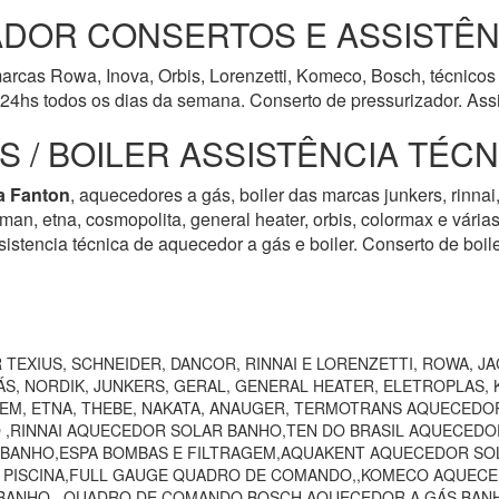
DOR CONSERTOS E ASSISTÊN
rcas Rowa, Inova, Orbis, Lorenzetti, Komeco, Bosch, técnicos 
24hs todos os dias da semana. Conserto de pressurizador. Assi
 / BOILER ASSISTÊNCIA TÉC
la Fanton
, aquecedores a gás, boiler das marcas junkers, rinnai,
harman, etna, cosmopolita, general heater, orbis, colormax e vári
istencia técnica de aquecedor a gás e boiler. Conserto de boil
TEXIUS, SCHNEIDER, DANCOR, RINNAI E LORENZETTI, ROWA, JA
S, NORDIK, JUNKERS, GERAL, GENERAL HEATER, ELETROPLAS, K
EEM, ETNA, THEBE, NAKATA, ANAUGER, TERMOTRANS AQUECEDO
 ,RINNAI AQUECEDOR SOLAR BANHO,TEN DO BRASIL AQUECEDO
 BANHO,ESPA BOMBAS E FILTRAGEM,AQUAKENT AQUECEDOR SOL
O PISCINA,FULL GAUGE QUADRO DE COMANDO,,KOMECO AQUECE
ANHO,, QUADRO DE COMANDO,BOSCH AQUECEDOR A GÁS BANHO,