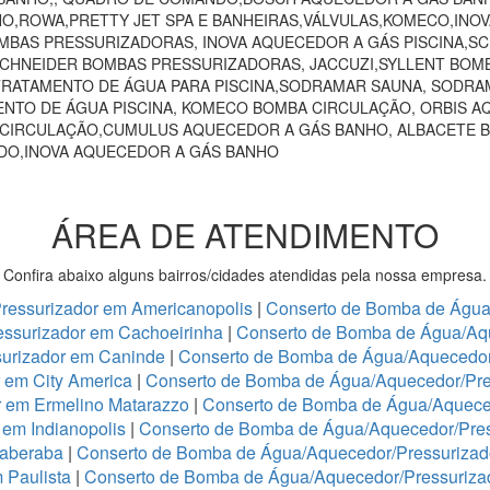
HO,ROWA,PRETTY JET SPA E BANHEIRAS,VÁLVULAS,KOMECO,INO
MBAS PRESSURIZADORAS, INOVA AQUECEDOR A GÁS PISCINA,
 SCHNEIDER BOMBAS PRESSURIZADORAS, JACCUZI,SYLLENT BOM
RATAMENTO DE ÁGUA PARA PISCINA,SODRAMAR SAUNA, SODRAM
NTO DE ÁGUA PISCINA, KOMECO BOMBA CIRCULAÇÃO, ORBIS A
 CIRCULAÇÃO,CUMULUS AQUECEDOR A GÁS BANHO, ALBACETE 
NDO,INOVA AQUECEDOR A GÁS BANHO
ÁREA DE ATENDIMENTO
Confira abaixo alguns bairros/cidades atendidas pela nossa empresa.
ressurizador em Americanopolis
|
Conserto de Bomba de Água/
ssurizador em Cachoeirinha
|
Conserto de Bomba de Água/Aq
urizador em Caninde
|
Conserto de Bomba de Água/Aquecedor
 em City America
|
Conserto de Bomba de Água/Aquecedor/Pre
r em Ermelino Matarazzo
|
Conserto de Bomba de Água/Aquece
em Indianopolis
|
Conserto de Bomba de Água/Aquecedor/Press
taberaba
|
Conserto de Bomba de Água/Aquecedor/Pressurizado
 Paulista
|
Conserto de Bomba de Água/Aquecedor/Pressurizad