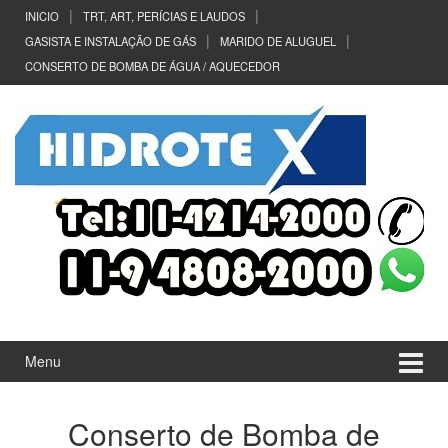
Ir
Pular
INICIO
TRT, ART, PERÍCIAS E LAUDOS
para
para
GASISTA E INSTALAÇÃO DE GÁS
MARIDO DE ALUGUEL
o
menu
CONSERTO DE BOMBA DE ÁGUA / AQUECEDOR
Conteúdo
principal
Menu
Conserto de Bomba de