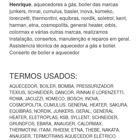
Henrique
, aquecedores a gás, boiler das marcas
junkers, rinnai, cumulus, basler, inova, komeko,
lorenzetti, thermontini, equibras, nordik, soletrol, kent,
harman, etna, cosmopolita, general heater, orbis,
colormax e várias outras marcas, realizamos
instalação, consertos, manutenção e reparos em geral.
Assistencia técnica de aquecedor a gás e boiler.
Conserto de boiler e aquecedor
TERMOS USADOS:
AQUECEDOR, BOILER, BOMBA, PRESSURIZADOR
TEXIUS, SCHNEIDER, DANCOR, RINNAI E LORENZETTI,
ROWA, JACUZZI, KOMECO, BOSCH, INOVA,
COSMOPOLITA, CUMULUS, GENERAL HEATER, SAKURA,
EQUIBRÁS, NORDIK, JUNKERS, GERAL, GENERAL
HEATER, ELETROPLAS, KSB, SYLLENT, SCHNEIDER,
GRUNDFOS, EBARA, ANAUGER, CALORMAX,
THERMOTINI, ITAIM, RHEEM, ETNA, THEBE, NAKATA,
ANAUGER, TERMOTRANS AQUECEDOR ELÉTRICO