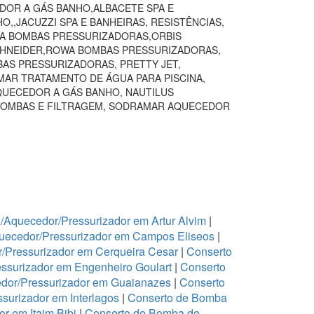
DOR A GÁS BANHO,ALBACETE SPA E
,JACUZZI SPA E BANHEIRAS, RESISTÊNCIAS,
VA BOMBAS PRESSURIZADORAS,ORBIS
SCHNEIDER,ROWA BOMBAS PRESSURIZADORAS,
BAS PRESSURIZADORAS, PRETTY JET,
AR TRATAMENTO DE ÁGUA PARA PISCINA,
QUECEDOR A GÁS BANHO, NAUTILUS
BOMBAS E FILTRAGEM, SODRAMAR AQUECEDOR
Aquecedor/Pressurizador em Artur Alvim
|
uecedor/Pressurizador em Campos Eliseos
|
/Pressurizador em Cerqueira Cesar
|
Conserto
ssurizador em Engenheiro Goulart
|
Conserto
dor/Pressurizador em Guaianazes
|
Conserto
urizador em Interlagos
|
Conserto de Bomba
r em Itaim Bibi
|
Conserto de Bomba de