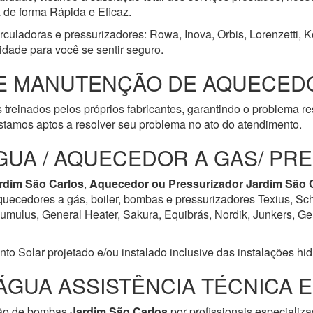
a de forma Rápida e Eficaz.
rculadoras e pressurizadores: Rowa, Inova, Orbis, Lorenzetti, 
idade para você se sentir seguro.
E MANUTENÇÃO DE AQUECEDO
 treinados pelos próprios fabricantes, garantindo o problema r
tamos aptos a resolver seu problema no ato do atendimento.
GUA / AQUECEDOR A GAS/ PR
rdim São Carlos
,
Aquecedor ou Pressurizador
Jardim São 
aquecedores a gás, boiler, bombas e pressurizadores Texius, Sch
ulus, General Heater, Sakura, Equibrás, Nordik, Junkers, Geral
Solar projetado e/ou instalado inclusive das instalações hidrá
ÁGUA ASSISTÊNCIA TÉCNICA 
ção de bombas
Jardim São Carlos
por profissionais especializ