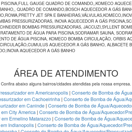
O PISCINA,FULL GAUGE QUADRO DE COMANDO,,KOMECO AQUECE
ANHO,, QUADRO DE COMANDO,BOSCH AQUECEDOR A GÁS BANHO,
HO,ROWA,PRETTY JET SPA E BANHEIRAS,VÁLVULAS,KOMECO,INO
MBAS PRESSURIZADORAS, INOVA AQUECEDOR A GÁS PISCINA,
 SCHNEIDER BOMBAS PRESSURIZADORAS, JACCUZI,SYLLENT BOM
RATAMENTO DE ÁGUA PARA PISCINA,SODRAMAR SAUNA, SODRAM
NTO DE ÁGUA PISCINA, KOMECO BOMBA CIRCULAÇÃO, ORBIS A
 CIRCULAÇÃO,CUMULUS AQUECEDOR A GÁS BANHO, ALBACETE 
NDO,INOVA AQUECEDOR A GÁS BANHO
ÁREA DE ATENDIMENTO
Confira abaixo alguns bairros/cidades atendidas pela nossa empresa.
ressurizador em Americanopolis
|
Conserto de Bomba de Água/
ssurizador em Cachoeirinha
|
Conserto de Bomba de Água/Aq
urizador em Caninde
|
Conserto de Bomba de Água/Aquecedor
 em City America
|
Conserto de Bomba de Água/Aquecedor/Pre
r em Ermelino Matarazzo
|
Conserto de Bomba de Água/Aquece
em Indianopolis
|
Conserto de Bomba de Água/Aquecedor/Press
taberaba
|
Conserto de Bomba de Água/Aquecedor/Pressurizado