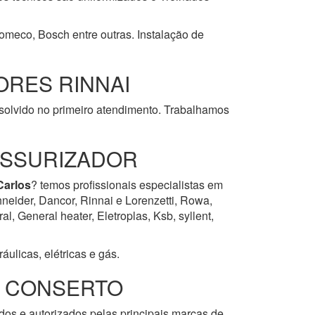
Komeco, Bosch entre outras. Instalação de
RES RINNAI
esolvido no primeiro atendimento. Trabalhamos
ESSURIZADOR
Carlos
? temos profissionais especialistas em
neider, Dancor, Rinnai e Lorenzetti, Rowa,
, General heater, Eletroplas, Ksb, syllent,
ulicas, elétricas e gás.
E CONSERTO
ados e autorizados pelas principais marcas de