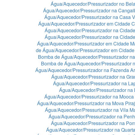
Água/Aquecedor/Pressurizador no Bela
Água/Aquecedor/Pressurizador na Cangai
Água/Aquecedor/Pressurizador na Casa 
Água/Aquecedor/Pressurizador em Cidade C
Água/Aquecedor/Pressurizador na Cidade
Água/Aquecedor/Pressurizador na Cidad
Água/Aquecedor/Pressurizador em Cidade 
de Água/Aquecedor/Pressurizador em Cidade
Bomba de Água/Aquecedor/Pressurizador na
Bomba de Água/Aquecedor/Pressurizador n
Água/Aquecedor/Pressurizador na Fazenda A
Água/Aquecedor/Pressurizador na Gra
Água/Aquecedor/Pressurizador na La
Água/Aquecedor/Pressurizador na
Água/Aquecedor/Pressurizador na Mooca
Água/Aquecedor/Pressurizador na Mova Pira
Água/Aquecedor/Pressurizador na Vila Ma
Água/Aquecedor/Pressurizador na Pen
Água/Aquecedor/Pressurizador na Po
Água/Aquecedor/Pressurizador na Quart