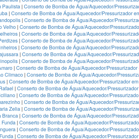
 Paulista
|
Conserto de Bomba de Água/Aquecedor/Pressurizad
tuba
|
Conserto de Bomba de Água/Aquecedor/Pressurizador e
andopolis
|
Conserto de Bomba de Água/Aquecedor/Pressuriz
o Velho
|
Conserto de Bomba de Água/Aquecedor/Pressurizador
elheiros
|
Conserto de Bomba de Água/Aquecedor/Pressurizado
Perdizes
|
Conserto de Bomba de Água/Aquecedor/Pressurizad
nheiros
|
Conserto de Bomba de Água/Aquecedor/Pressurizado
ajussara
|
Conserto de Bomba de Água/Aquecedor/Pressurizado
inopolis
|
Conserto de Bomba de Água/Aquecedor/Pressurizad
Amaro
|
Conserto de Bomba de Água/Aquecedor/Pressurizado
ão Climaco
|
Conserto de Bomba de Água/Aquecedor/Pressuriz
eus
|
Conserto de Bomba de Água/Aquecedor/Pressurizador em 
Rafael
|
Conserto de Bomba de Água/Aquecedor/Pressurizad
ciliano
|
Conserto de Bomba de Água/Aquecedor/Pressurizad
arezinho
|
Conserto de Bomba de Água/Aquecedor/Pressurizad
ria Zelia
|
Conserto de Bomba de Água/Aquecedor/Pressuriza
a Branca
|
Conserto de Bomba de Água/Aquecedor/Pressurizado
a Funda
|
Conserto de Bomba de Água/Aquecedor/Pressurizad
anguera
|
Conserto de Bomba de Água/Aquecedor/Pressurizado
 Funda
|
Conserto de Bomba de Água/Aquecedor/Pressurizador