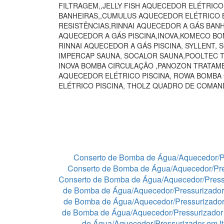
FILTRAGEM,,JELLY FISH AQUECEDOR ELÉTRIC
BANHEIRAS,,CUMULUS AQUECEDOR ELÉTRICO B
RESISTÊNCIAS,RINNAI AQUECEDOR A GÁS BAN
AQUECEDOR A GÁS PISCINA,INOVA,KOMECO BO
RINNAI AQUECEDOR A GÁS PISCINA, SYLLENT,
IMPERCAP SAUNA, SOCALOR SAUNA,POOLTEC T
INOVA BOMBA CIRCULAÇÃO ,PANOZON TRATAME
AQUECEDOR ELÉTRICO PISCINA, ROWA BOMBA
ELÉTRICO PISCINA, THOLZ QUADRO DE COMA
Conserto de Bomba de Água/Aquecedor/P
Conserto de Bomba de Água/Aquecedor/Pre
Conserto de Bomba de Água/Aquecedor/Press
de Bomba de Água/Aquecedor/Pressurizador
de Bomba de Água/Aquecedor/Pressurizado
de Bomba de Água/Aquecedor/Pressurizador 
de Água/Aquecedor/Pressurizador em I