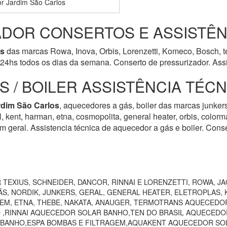
r Jardim São Carlos
DOR CONSERTOS E ASSISTÊN
os
das marcas Rowa, Inova, Orbis, Lorenzetti, Komeco, Bosch, té
24hs todos os dias da semana. Conserto de pressurizador. Assi
 / BOILER ASSISTÊNCIA TÉC
rdim São Carlos
, aquecedores a gás, boiler das marcas junkers
rol, kent, harman, etna, cosmopolita, general heater, orbis, colo
m geral. Assistencia técnica de aquecedor a gás e boiler. Cons
TEXIUS, SCHNEIDER, DANCOR, RINNAI E LORENZETTI, ROWA, JA
S, NORDIK, JUNKERS, GERAL, GENERAL HEATER, ELETROPLAS, K
EEM, ETNA, THEBE, NAKATA, ANAUGER, TERMOTRANS AQUECEDO
 ,RINNAI AQUECEDOR SOLAR BANHO,TEN DO BRASIL AQUECEDO
 BANHO,ESPA BOMBAS E FILTRAGEM,AQUAKENT AQUECEDOR SOL