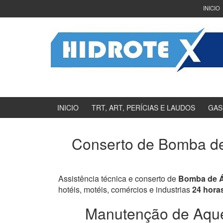
Ir
Pular
INICIO
para
para
o
menu
Conteúdo
principal
INICIO
TRT, ART, PERÍCIAS E LAUDOS
GAS
Conserto de Bomba de
Assistência técnica e conserto de
Bomba de Á
hotéis, motéis, comércios e industrias
24 hora
Manutenção de Aque