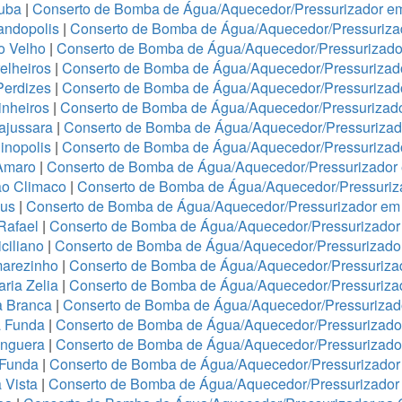
tuba
|
Conserto de Bomba de Água/Aquecedor/Pressurizador e
andopolis
|
Conserto de Bomba de Água/Aquecedor/Pressuriz
o Velho
|
Conserto de Bomba de Água/Aquecedor/Pressurizador
elheiros
|
Conserto de Bomba de Água/Aquecedor/Pressurizado
Perdizes
|
Conserto de Bomba de Água/Aquecedor/Pressurizad
nheiros
|
Conserto de Bomba de Água/Aquecedor/Pressurizado
ajussara
|
Conserto de Bomba de Água/Aquecedor/Pressurizado
inopolis
|
Conserto de Bomba de Água/Aquecedor/Pressurizad
Amaro
|
Conserto de Bomba de Água/Aquecedor/Pressurizado
ão Climaco
|
Conserto de Bomba de Água/Aquecedor/Pressuriz
eus
|
Conserto de Bomba de Água/Aquecedor/Pressurizador em 
Rafael
|
Conserto de Bomba de Água/Aquecedor/Pressurizad
ciliano
|
Conserto de Bomba de Água/Aquecedor/Pressurizad
arezinho
|
Conserto de Bomba de Água/Aquecedor/Pressurizad
ria Zelia
|
Conserto de Bomba de Água/Aquecedor/Pressuriza
a Branca
|
Conserto de Bomba de Água/Aquecedor/Pressurizado
a Funda
|
Conserto de Bomba de Água/Aquecedor/Pressurizad
anguera
|
Conserto de Bomba de Água/Aquecedor/Pressurizado
 Funda
|
Conserto de Bomba de Água/Aquecedor/Pressurizador
 Vista
|
Conserto de Bomba de Água/Aquecedor/Pressurizador 