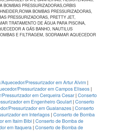
VA BOMBAS PRESSURIZADORAS,ORBIS
SCHNEIDER,ROWA BOMBAS PRESSURIZADORAS,
BAS PRESSURIZADORAS, PRETTY JET,
AR TRATAMENTO DE ÁGUA PARA PISCINA,
QUECEDOR A GÁS BANHO, NAUTILUS
BOMBAS E FILTRAGEM, SODRAMAR AQUECEDOR
Aquecedor/Pressurizador em Artur Alvim
|
uecedor/Pressurizador em Campos Eliseos
|
/Pressurizador em Cerqueira Cesar
|
Conserto
ssurizador em Engenheiro Goulart
|
Conserto
dor/Pressurizador em Guaianazes
|
Conserto
urizador em Interlagos
|
Conserto de Bomba
r em Itaim Bibi
|
Conserto de Bomba de
or em Itaquera
|
Conserto de Bomba de