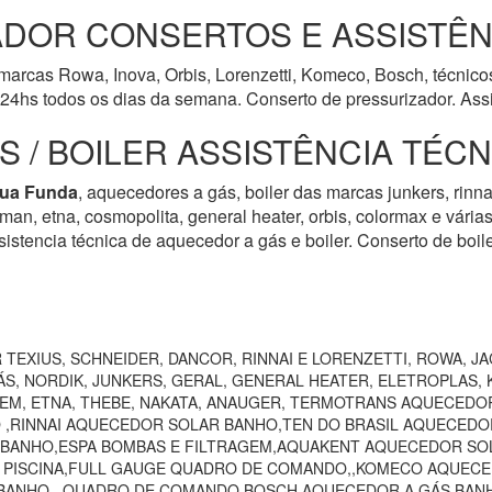
DOR CONSERTOS E ASSISTÊN
arcas Rowa, Inova, Orbis, Lorenzetti, Komeco, Bosch, técnicos
24hs todos os dias da semana. Conserto de pressurizador. Assi
 / BOILER ASSISTÊNCIA TÉC
ua Funda
, aquecedores a gás, boiler das marcas junkers, rinnai
harman, etna, cosmopolita, general heater, orbis, colormax e vári
istencia técnica de aquecedor a gás e boiler. Conserto de boil
TEXIUS, SCHNEIDER, DANCOR, RINNAI E LORENZETTI, ROWA, JA
S, NORDIK, JUNKERS, GERAL, GENERAL HEATER, ELETROPLAS, K
EEM, ETNA, THEBE, NAKATA, ANAUGER, TERMOTRANS AQUECEDO
 ,RINNAI AQUECEDOR SOLAR BANHO,TEN DO BRASIL AQUECEDO
 BANHO,ESPA BOMBAS E FILTRAGEM,AQUAKENT AQUECEDOR SOL
O PISCINA,FULL GAUGE QUADRO DE COMANDO,,KOMECO AQUECE
ANHO,, QUADRO DE COMANDO,BOSCH AQUECEDOR A GÁS BANHO,