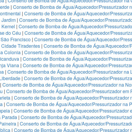
ba
|
Conserto de Bomba de Água/Aquecedor/Pressurizador na 
Verde
|
Conserto de Bomba de Água/Aquecedor/Pressurizador 
ontinental
|
Conserto de Bomba de Água/Aquecedor/Pressuriza
 Jardim
|
Conserto de Bomba de Água/Aquecedor/Pressurizado
e Kemel
|
Conserto de Bomba de Água/Aquecedor/Pressurizado
Mae do Céu
|
Conserto de Bomba de Água/Aquecedor/Pressuriza
 São Francisco
|
Conserto de Bomba de Água/Aquecedor/Press
 Cidade Tiradentes
|
Conserto de Bomba de Água/Aquecedor/P
a Colonia
|
Conserto de Bomba de Água/Aquecedor/Pressuriz
ricanduva
|
Conserto de Bomba de Água/Aquecedor/Pressurizad
nja Viana
|
Conserto de Bomba de Água/Aquecedor/Pressurizad
pa
|
Conserto de Bomba de Água/Aquecedor/Pressurizador na 
 Liberdade
|
Conserto de Bomba de Água/Aquecedor/Pressuriza
|
Conserto de Bomba de Água/Aquecedor/Pressurizador na No
ju
|
Conserto de Bomba de Água/Aquecedor/Pressurizador em 
rieta
|
Conserto de Bomba de Água/Aquecedor/Pressurizador 
ha
|
Conserto de Bomba de Água/Aquecedor/Pressurizador na 
mpeia
|
Conserto de Bomba de Água/Aquecedor/Pressurizador 
a Parada
|
Conserto de Bomba de Água/Aquecedor/Pressurizado
Paineira
|
Conserto de Bomba de Água/Aquecedor/Pressurizad
blica
|
Conserto de Bomba de Água/Aquecedor/Pressurizador n