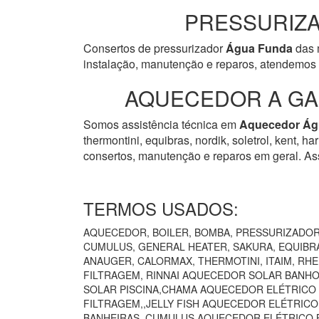
PRESSURIZA
Consertos de pressurizador
Água Funda
das m
instalação, manutenção e reparos, atendemos 
AQUECEDOR A GAS
Somos assistência técnica em
Aquecedor
Ág
thermontini, equibras, nordik, soletrol, kent, 
consertos, manutenção e reparos em geral. Ass
TERMOS USADOS:
AQUECEDOR, BOILER, BOMBA, PRESSURIZADOR 
CUMULUS, GENERAL HEATER, SAKURA, EQUIBRÁ
ANAUGER, CALORMAX, THERMOTINI, ITAIM, RH
FILTRAGEM, RINNAI AQUECEDOR SOLAR BANHO
SOLAR PISCINA,CHAMA AQUECEDOR ELÉTRICO
FILTRAGEM,,JELLY FISH AQUECEDOR ELÉTRIC
BANHEIRAS,,CUMULUS AQUECEDOR ELÉTRICO B