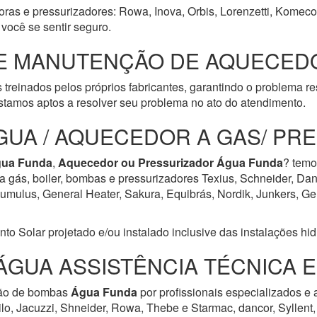
oras e pressurizadores: Rowa, Inova, Orbis, Lorenzetti, Komeco,
você se sentir seguro.
E MANUTENÇÃO DE AQUECEDO
 treinados pelos próprios fabricantes, garantindo o problema r
tamos aptos a resolver seu problema no ato do atendimento.
GUA / AQUECEDOR A GAS/ PR
ua Funda
,
Aquecedor ou Pressurizador
Água Funda
? temo
a gás, boiler, bombas e pressurizadores Texius, Schneider, Dan
ulus, General Heater, Sakura, Equibrás, Nordik, Junkers, Geral
Solar projetado e/ou instalado inclusive das instalações hidrá
ÁGUA ASSISTÊNCIA TÉCNICA 
ção de bombas
Água Funda
por profissionais especializados e 
lo, Jacuzzi, Shneider, Rowa, Thebe e Starmac, dancor, Syllent,