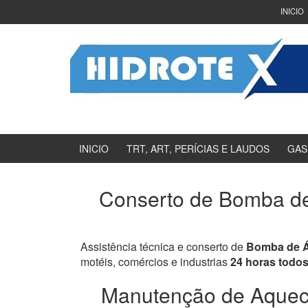
Ir
Pular
INICIO
para
para
o
menu
Conteúdo
principal
INICIO
TRT, ART, PERÍCIAS E LAUDOS
GAS
Conserto de Bomba de
Assistência técnica e conserto de
Bomba de 
motéis, comércios e industrias
24 horas todos
Manutenção de Aquece