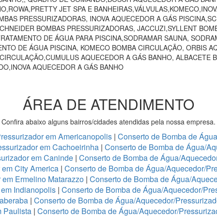
HO,ROWA,PRETTY JET SPA E BANHEIRAS,VÁLVULAS,KOMECO,INO
MBAS PRESSURIZADORAS, INOVA AQUECEDOR A GÁS PISCINA,
 SCHNEIDER BOMBAS PRESSURIZADORAS, JACCUZI,SYLLENT BOM
RATAMENTO DE ÁGUA PARA PISCINA,SODRAMAR SAUNA, SODRAM
NTO DE ÁGUA PISCINA, KOMECO BOMBA CIRCULAÇÃO, ORBIS A
 CIRCULAÇÃO,CUMULUS AQUECEDOR A GÁS BANHO, ALBACETE 
NDO,INOVA AQUECEDOR A GÁS BANHO
ÁREA DE ATENDIMENTO
Confira abaixo alguns bairros/cidades atendidas pela nossa empresa.
ressurizador em Americanopolis
|
Conserto de Bomba de Água/
ssurizador em Cachoeirinha
|
Conserto de Bomba de Água/Aq
urizador em Caninde
|
Conserto de Bomba de Água/Aquecedor
 em City America
|
Conserto de Bomba de Água/Aquecedor/Pre
r em Ermelino Matarazzo
|
Conserto de Bomba de Água/Aquece
em Indianopolis
|
Conserto de Bomba de Água/Aquecedor/Press
taberaba
|
Conserto de Bomba de Água/Aquecedor/Pressurizado
 Paulista
|
Conserto de Bomba de Água/Aquecedor/Pressurizad