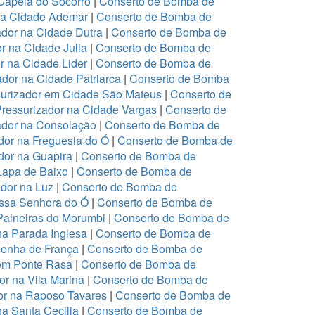
Capela do Socorro
|
Conserto de Bomba de
na Cidade Ademar
|
Conserto de Bomba de
dor na Cidade Dutra
|
Conserto de Bomba de
r na Cidade Julia
|
Conserto de Bomba de
r na Cidade Lider
|
Conserto de Bomba de
dor na Cidade Patriarca
|
Conserto de Bomba
urizador em Cidade São Mateus
|
Conserto de
ressurizador na Cidade Vargas
|
Conserto de
ador na Consolação
|
Conserto de Bomba de
or na Freguesia do Ó
|
Conserto de Bomba de
or na Guapira
|
Conserto de Bomba de
Lapa de Baixo
|
Conserto de Bomba de
dor na Luz
|
Conserto de Bomba de
ssa Senhora do Ó
|
Conserto de Bomba de
Paineiras do Morumbi
|
Conserto de Bomba de
na Parada Inglesa
|
Conserto de Bomba de
Penha de França
|
Conserto de Bomba de
em Ponte Rasa
|
Conserto de Bomba de
r na Vila Marina
|
Conserto de Bomba de
or na Raposo Tavares
|
Conserto de Bomba de
a Santa Cecilia
|
Conserto de Bomba de