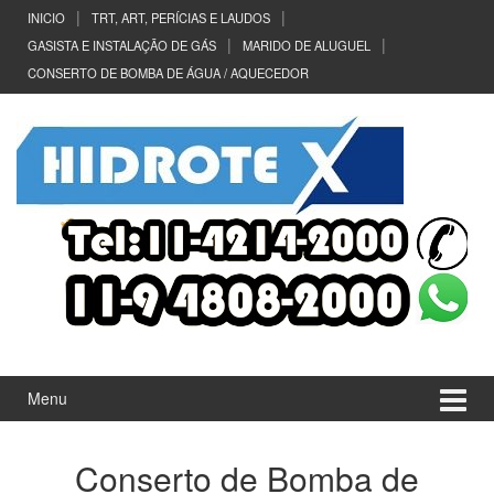
Ir
Pular
INICIO
TRT, ART, PERÍCIAS E LAUDOS
para
para
GASISTA E INSTALAÇÃO DE GÁS
MARIDO DE ALUGUEL
o
menu
CONSERTO DE BOMBA DE ÁGUA / AQUECEDOR
Conteúdo
principal
Menu
Conserto de Bomba de