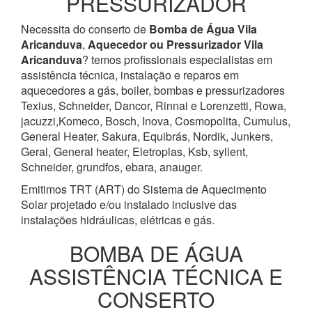
PRESSURIZADOR
Necessita do conserto de
Bomba de Água
Vila
Aricanduva
,
Aquecedor ou Pressurizador
Vila
Aricanduva
? temos profissionais especialistas em
assistência técnica, instalação e reparos em
aquecedores a gás, boiler, bombas e pressurizadores
Texius, Schneider, Dancor, Rinnai e Lorenzetti, Rowa,
jacuzzi,Komeco, Bosch, Inova, Cosmopolita, Cumulus,
General Heater, Sakura, Equibrás, Nordik, Junkers,
Geral, General heater, Eletroplas, Ksb, syllent,
Schneider, grundfos, ebara, anauger.
Emitimos TRT (ART) do Sistema de Aquecimento
Solar projetado e/ou instalado inclusive das
instalações hidráulicas, elétricas e gás.
BOMBA DE ÁGUA
ASSISTÊNCIA TÉCNICA E
CONSERTO