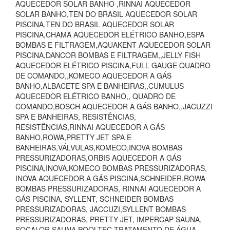
AQUECEDOR SOLAR BANHO ,RINNAI AQUECEDOR
SOLAR BANHO,TEN DO BRASIL AQUECEDOR SOLAR
PISCINA,TEN DO BRASIL AQUECEDOR SOLAR
PISCINA,CHAMA AQUECEDOR ELÉTRICO BANHO,ESPA
BOMBAS E FILTRAGEM,AQUAKENT AQUECEDOR SOLAR
PISCINA,DANCOR BOMBAS E FILTRAGEM,,JELLY FISH
AQUECEDOR ELÉTRICO PISCINA,FULL GAUGE QUADRO
DE COMANDO,,KOMECO AQUECEDOR A GÁS
BANHO,ALBACETE SPA E BANHEIRAS,,CUMULUS
AQUECEDOR ELÉTRICO BANHO,, QUADRO DE
COMANDO,BOSCH AQUECEDOR A GÁS BANHO,,JACUZZI
SPA E BANHEIRAS, RESISTÊNCIAS,
RESISTÊNCIAS,RINNAI AQUECEDOR A GÁS
BANHO,ROWA,PRETTY JET SPA E
BANHEIRAS,VÁLVULAS,KOMECO,INOVA BOMBAS
PRESSURIZADORAS,ORBIS AQUECEDOR A GÁS
PISCINA,INOVA,KOMECO BOMBAS PRESSURIZADORAS,
INOVA AQUECEDOR A GÁS PISCINA,SCHNEIDER,ROWA
BOMBAS PRESSURIZADORAS, RINNAI AQUECEDOR A
GÁS PISCINA, SYLLENT, SCHNEIDER BOMBAS
PRESSURIZADORAS, JACCUZI,SYLLENT BOMBAS
PRESSURIZADORAS, PRETTY JET, IMPERCAP SAUNA,
SOCALOR SAUNA,POOLTEC TRATAMENTO DE ÁGUA