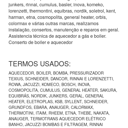
junkers, rinnai, cumulus, basler, inova, komeko,
lorenzetti, thermontini, equibras, nordik, soletrol, kent,
harman, etna, cosmopolita, general heater, orbis,
colormax e várias outras marcas, realizamos
instalação, consertos, manutenção e reparos em geral.
Assistencia técnica de aquecedor a gás e boiler.
Conserto de boiler e aquecedor
TERMOS USADOS:
AQUECEDOR, BOILER, BOMBA, PRESSURIZADOR
TEXIUS, SCHNEIDER, DANCOR, RINNAI E LORENZETTI,
ROWA, JACUZZI, KOMECO, BOSCH, INOVA,
COSMOPOLITA, CUMULUS, GENERAL HEATER, SAKURA,
EQUIBRÁS, NORDIK, JUNKERS, GERAL, GENERAL
HEATER, ELETROPLAS, KSB, SYLLENT, SCHNEIDER,
GRUNDFOS, EBARA, ANAUGER, CALORMAX,
THERMOTINI, ITAIM, RHEEM, ETNA, THEBE, NAKATA,
ANAUGER, TERMOTRANS AQUECEDOR ELÉTRICO
BANHO, JACUZZI BOMBAS E FILTRAGEM, RINNAI