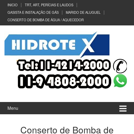
Ir
Pular
INICIO
TRT, ART, PERÍCIAS E LAUDOS
para
para
GASISTA E INSTALAÇÃO DE GÁS
MARIDO DE ALUGUEL
o
menu
CONSERTO DE BOMBA DE ÁGUA / AQUECEDOR
Conteúdo
principal
Menu
Conserto de Bomba de