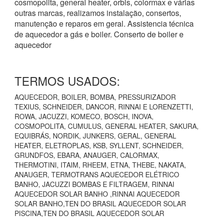
cosmopolita, general heater, orbis, colormax e várias
outras marcas, realizamos instalação, consertos,
manutenção e reparos em geral. Assistencia técnica
de aquecedor a gás e boiler. Conserto de boiler e
aquecedor
TERMOS USADOS:
AQUECEDOR, BOILER, BOMBA, PRESSURIZADOR
TEXIUS, SCHNEIDER, DANCOR, RINNAI E LORENZETTI,
ROWA, JACUZZI, KOMECO, BOSCH, INOVA,
COSMOPOLITA, CUMULUS, GENERAL HEATER, SAKURA,
EQUIBRÁS, NORDIK, JUNKERS, GERAL, GENERAL
HEATER, ELETROPLAS, KSB, SYLLENT, SCHNEIDER,
GRUNDFOS, EBARA, ANAUGER, CALORMAX,
THERMOTINI, ITAIM, RHEEM, ETNA, THEBE, NAKATA,
ANAUGER, TERMOTRANS AQUECEDOR ELÉTRICO
BANHO, JACUZZI BOMBAS E FILTRAGEM, RINNAI
AQUECEDOR SOLAR BANHO ,RINNAI AQUECEDOR
SOLAR BANHO,TEN DO BRASIL AQUECEDOR SOLAR
PISCINA,TEN DO BRASIL AQUECEDOR SOLAR