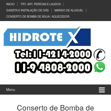
Ir
Pular
INICIO
TRT, ART, PERÍCIAS E LAUDOS
para
para
GASISTA E INSTALAÇÃO DE GÁS
MARIDO DE ALUGUEL
o
menu
CONSERTO DE BOMBA DE ÁGUA / AQUECEDOR
Conteúdo
principal
Menu
Conserto de Bomba de