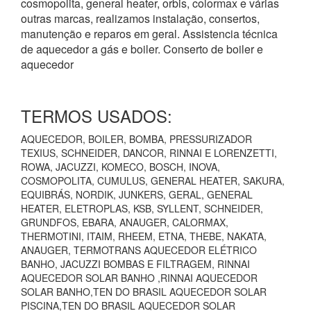
cosmopolita, general heater, orbis, colormax e várias
outras marcas, realizamos instalação, consertos,
manutenção e reparos em geral. Assistencia técnica
de aquecedor a gás e boiler. Conserto de boiler e
aquecedor
TERMOS USADOS:
AQUECEDOR, BOILER, BOMBA, PRESSURIZADOR
TEXIUS, SCHNEIDER, DANCOR, RINNAI E LORENZETTI,
ROWA, JACUZZI, KOMECO, BOSCH, INOVA,
COSMOPOLITA, CUMULUS, GENERAL HEATER, SAKURA,
EQUIBRÁS, NORDIK, JUNKERS, GERAL, GENERAL
HEATER, ELETROPLAS, KSB, SYLLENT, SCHNEIDER,
GRUNDFOS, EBARA, ANAUGER, CALORMAX,
THERMOTINI, ITAIM, RHEEM, ETNA, THEBE, NAKATA,
ANAUGER, TERMOTRANS AQUECEDOR ELÉTRICO
BANHO, JACUZZI BOMBAS E FILTRAGEM, RINNAI
AQUECEDOR SOLAR BANHO ,RINNAI AQUECEDOR
SOLAR BANHO,TEN DO BRASIL AQUECEDOR SOLAR
PISCINA,TEN DO BRASIL AQUECEDOR SOLAR