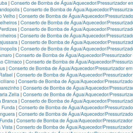
tuba
|
Conserto de Bomba de Água/Aquecedor/Pressurizador e
andopolis
|
Conserto de Bomba de Água/Aquecedor/Pressuriz
o Velho
|
Conserto de Bomba de Água/Aquecedor/Pressurizador
elheiros
|
Conserto de Bomba de Água/Aquecedor/Pressurizado
Perdizes
|
Conserto de Bomba de Água/Aquecedor/Pressurizad
nheiros
|
Conserto de Bomba de Água/Aquecedor/Pressurizado
ajussara
|
Conserto de Bomba de Água/Aquecedor/Pressurizado
inopolis
|
Conserto de Bomba de Água/Aquecedor/Pressurizad
Amaro
|
Conserto de Bomba de Água/Aquecedor/Pressurizado
ão Climaco
|
Conserto de Bomba de Água/Aquecedor/Pressuriz
eus
|
Conserto de Bomba de Água/Aquecedor/Pressurizador em 
Rafael
|
Conserto de Bomba de Água/Aquecedor/Pressurizad
ciliano
|
Conserto de Bomba de Água/Aquecedor/Pressurizad
arezinho
|
Conserto de Bomba de Água/Aquecedor/Pressurizad
ria Zelia
|
Conserto de Bomba de Água/Aquecedor/Pressuriza
a Branca
|
Conserto de Bomba de Água/Aquecedor/Pressurizado
a Funda
|
Conserto de Bomba de Água/Aquecedor/Pressurizad
anguera
|
Conserto de Bomba de Água/Aquecedor/Pressurizado
 Funda
|
Conserto de Bomba de Água/Aquecedor/Pressurizador
 Vista
|
Conserto de Bomba de Água/Aquecedor/Pressurizador 