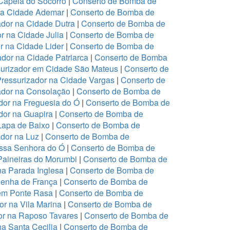
Capela do Socorro
|
Conserto de Bomba de
na Cidade Ademar
|
Conserto de Bomba de
dor na Cidade Dutra
|
Conserto de Bomba de
r na Cidade Julia
|
Conserto de Bomba de
r na Cidade Lider
|
Conserto de Bomba de
dor na Cidade Patriarca
|
Conserto de Bomba
urizador em Cidade São Mateus
|
Conserto de
ressurizador na Cidade Vargas
|
Conserto de
ador na Consolação
|
Conserto de Bomba de
or na Freguesia do Ó
|
Conserto de Bomba de
or na Guapira
|
Conserto de Bomba de
Lapa de Baixo
|
Conserto de Bomba de
dor na Luz
|
Conserto de Bomba de
ssa Senhora do Ó
|
Conserto de Bomba de
Paineiras do Morumbi
|
Conserto de Bomba de
na Parada Inglesa
|
Conserto de Bomba de
Penha de França
|
Conserto de Bomba de
em Ponte Rasa
|
Conserto de Bomba de
r na Vila Marina
|
Conserto de Bomba de
or na Raposo Tavares
|
Conserto de Bomba de
a Santa Cecilia
|
Conserto de Bomba de