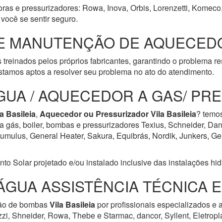
oras e pressurizadores: Rowa, Inova, Orbis, Lorenzetti, Komeco,
você se sentir seguro.
E MANUTENÇÃO DE AQUECEDO
 treinados pelos próprios fabricantes, garantindo o problema r
tamos aptos a resolver seu problema no ato do atendimento.
GUA / AQUECEDOR A GAS/ PR
la Basileia
,
Aquecedor ou Pressurizador
Vila Basileia
? temos
a gás, boiler, bombas e pressurizadores Texius, Schneider, Dan
ulus, General Heater, Sakura, Equibrás, Nordik, Junkers, Geral
Solar projetado e/ou instalado inclusive das instalações hidrá
ÁGUA ASSISTÊNCIA TÉCNICA 
ção de bombas
Vila Basileia
por profissionais especializados e
zzi, Shneider, Rowa, Thebe e Starmac, dancor, Syllent, Eletrop