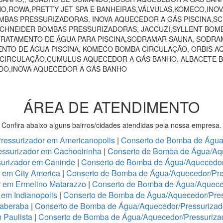
HO,ROWA,PRETTY JET SPA E BANHEIRAS,VÁLVULAS,KOMECO,INO
MBAS PRESSURIZADORAS, INOVA AQUECEDOR A GÁS PISCINA,
 SCHNEIDER BOMBAS PRESSURIZADORAS, JACCUZI,SYLLENT BOM
RATAMENTO DE ÁGUA PARA PISCINA,SODRAMAR SAUNA, SODRAM
NTO DE ÁGUA PISCINA, KOMECO BOMBA CIRCULAÇÃO, ORBIS A
 CIRCULAÇÃO,CUMULUS AQUECEDOR A GÁS BANHO, ALBACETE 
NDO,INOVA AQUECEDOR A GÁS BANHO
ÁREA DE ATENDIMENTO
Confira abaixo alguns bairros/cidades atendidas pela nossa empresa.
ressurizador em Americanopolis
|
Conserto de Bomba de Água/
ssurizador em Cachoeirinha
|
Conserto de Bomba de Água/Aq
urizador em Caninde
|
Conserto de Bomba de Água/Aquecedor
 em City America
|
Conserto de Bomba de Água/Aquecedor/Pre
r em Ermelino Matarazzo
|
Conserto de Bomba de Água/Aquece
em Indianopolis
|
Conserto de Bomba de Água/Aquecedor/Press
taberaba
|
Conserto de Bomba de Água/Aquecedor/Pressurizado
 Paulista
|
Conserto de Bomba de Água/Aquecedor/Pressurizad