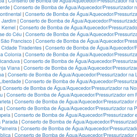
ba
|
Conserto de Bomba de Água/Aquecedor/Pressurizador na 
Verde
|
Conserto de Bomba de Água/Aquecedor/Pressurizador 
ontinental
|
Conserto de Bomba de Água/Aquecedor/Pressuriza
 Jardim
|
Conserto de Bomba de Água/Aquecedor/Pressurizado
e Kemel
|
Conserto de Bomba de Água/Aquecedor/Pressurizado
Mae do Céu
|
Conserto de Bomba de Água/Aquecedor/Pressuriza
 São Francisco
|
Conserto de Bomba de Água/Aquecedor/Press
 Cidade Tiradentes
|
Conserto de Bomba de Água/Aquecedor/P
a Colonia
|
Conserto de Bomba de Água/Aquecedor/Pressuriz
ricanduva
|
Conserto de Bomba de Água/Aquecedor/Pressurizad
nja Viana
|
Conserto de Bomba de Água/Aquecedor/Pressurizad
pa
|
Conserto de Bomba de Água/Aquecedor/Pressurizador na 
 Liberdade
|
Conserto de Bomba de Água/Aquecedor/Pressuriza
|
Conserto de Bomba de Água/Aquecedor/Pressurizador na No
ju
|
Conserto de Bomba de Água/Aquecedor/Pressurizador em 
rieta
|
Conserto de Bomba de Água/Aquecedor/Pressurizador 
ha
|
Conserto de Bomba de Água/Aquecedor/Pressurizador na 
mpeia
|
Conserto de Bomba de Água/Aquecedor/Pressurizador 
a Parada
|
Conserto de Bomba de Água/Aquecedor/Pressurizado
Paineira
|
Conserto de Bomba de Água/Aquecedor/Pressurizad
blica
|
Conserto de Bomba de Água/Aquecedor/Pressurizador n