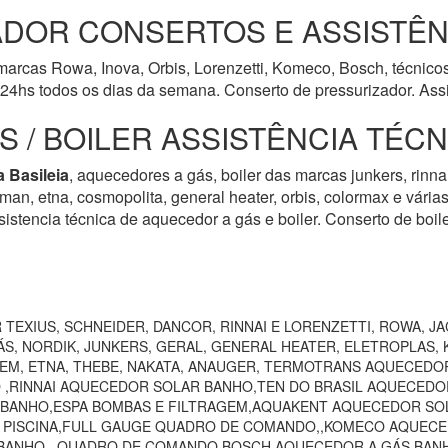
DOR CONSERTOS E ASSISTÊN
arcas Rowa, Inova, Orbis, Lorenzetti, Komeco, Bosch, técnicos
24hs todos os dias da semana. Conserto de pressurizador. Assi
 / BOILER ASSISTÊNCIA TÉC
a Basileia
, aquecedores a gás, boiler das marcas junkers, rinnai
harman, etna, cosmopolita, general heater, orbis, colormax e vári
istencia técnica de aquecedor a gás e boiler. Conserto de boil
TEXIUS, SCHNEIDER, DANCOR, RINNAI E LORENZETTI, ROWA, JA
S, NORDIK, JUNKERS, GERAL, GENERAL HEATER, ELETROPLAS, K
EEM, ETNA, THEBE, NAKATA, ANAUGER, TERMOTRANS AQUECEDO
 ,RINNAI AQUECEDOR SOLAR BANHO,TEN DO BRASIL AQUECEDO
 BANHO,ESPA BOMBAS E FILTRAGEM,AQUAKENT AQUECEDOR SOL
O PISCINA,FULL GAUGE QUADRO DE COMANDO,,KOMECO AQUECE
ANHO,, QUADRO DE COMANDO,BOSCH AQUECEDOR A GÁS BANHO,