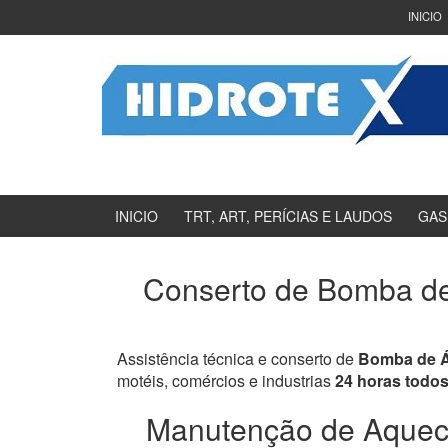
Ir
Pular
INICIO
para
para
o
menu
Conteúdo
principal
INICIO
TRT, ART, PERÍCIAS E LAUDOS
GAS
Conserto de Bomba de 
Assistência técnica e conserto de
Bomba de Ág
motéis, comércios e industrias
24 horas todos
Manutenção de Aqueced