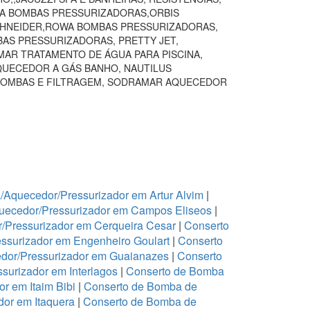
VA BOMBAS PRESSURIZADORAS,ORBIS
SCHNEIDER,ROWA BOMBAS PRESSURIZADORAS,
BAS PRESSURIZADORAS, PRETTY JET,
AR TRATAMENTO DE ÁGUA PARA PISCINA,
QUECEDOR A GÁS BANHO, NAUTILUS
BOMBAS E FILTRAGEM, SODRAMAR AQUECEDOR
Aquecedor/Pressurizador em Artur Alvim
|
uecedor/Pressurizador em Campos Eliseos
|
/Pressurizador em Cerqueira Cesar
|
Conserto
ssurizador em Engenheiro Goulart
|
Conserto
dor/Pressurizador em Guaianazes
|
Conserto
urizador em Interlagos
|
Conserto de Bomba
r em Itaim Bibi
|
Conserto de Bomba de
or em Itaquera
|
Conserto de Bomba de