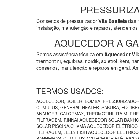
PRESSURIZA
Consertos de pressurizador
Vila Basileia
das m
instalação, manutenção e reparos, atendemos 
AQUECEDOR A GAS
Somos assistência técnica em
Aquecedor
Vil
thermontini, equibras, nordik, soletrol, kent, 
consertos, manutenção e reparos em geral. Ass
TERMOS USADOS:
AQUECEDOR, BOILER, BOMBA, PRESSURIZADOR 
CUMULUS, GENERAL HEATER, SAKURA, EQUIBRÁ
ANAUGER, CALORMAX, THERMOTINI, ITAIM, RH
FILTRAGEM, RINNAI AQUECEDOR SOLAR BANHO
SOLAR PISCINA,CHAMA AQUECEDOR ELÉTRICO
FILTRAGEM,,JELLY FISH AQUECEDOR ELÉTRIC
BANHEIRAS,,CUMULUS AQUECEDOR ELÉTRICO B