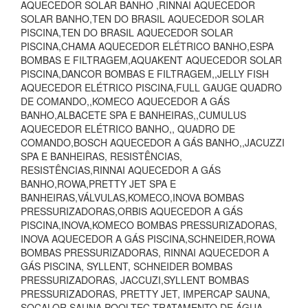
AQUECEDOR SOLAR BANHO ,RINNAI AQUECEDOR
SOLAR BANHO,TEN DO BRASIL AQUECEDOR SOLAR
PISCINA,TEN DO BRASIL AQUECEDOR SOLAR
PISCINA,CHAMA AQUECEDOR ELÉTRICO BANHO,ESPA
BOMBAS E FILTRAGEM,AQUAKENT AQUECEDOR SOLAR
PISCINA,DANCOR BOMBAS E FILTRAGEM,,JELLY FISH
AQUECEDOR ELÉTRICO PISCINA,FULL GAUGE QUADRO
DE COMANDO,,KOMECO AQUECEDOR A GÁS
BANHO,ALBACETE SPA E BANHEIRAS,,CUMULUS
AQUECEDOR ELÉTRICO BANHO,, QUADRO DE
COMANDO,BOSCH AQUECEDOR A GÁS BANHO,,JACUZZI
SPA E BANHEIRAS, RESISTÊNCIAS,
RESISTÊNCIAS,RINNAI AQUECEDOR A GÁS
BANHO,ROWA,PRETTY JET SPA E
BANHEIRAS,VÁLVULAS,KOMECO,INOVA BOMBAS
PRESSURIZADORAS,ORBIS AQUECEDOR A GÁS
PISCINA,INOVA,KOMECO BOMBAS PRESSURIZADORAS,
INOVA AQUECEDOR A GÁS PISCINA,SCHNEIDER,ROWA
BOMBAS PRESSURIZADORAS, RINNAI AQUECEDOR A
GÁS PISCINA, SYLLENT, SCHNEIDER BOMBAS
PRESSURIZADORAS, JACCUZI,SYLLENT BOMBAS
PRESSURIZADORAS, PRETTY JET, IMPERCAP SAUNA,
SOCALOR SAUNA,POOLTEC TRATAMENTO DE ÁGUA