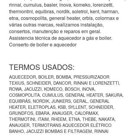
rinnai, cumulus, basler, inova, komeko, lorenzetti,
thermontini, equibras, nordik, soletrol, kent, harman,
etna, cosmopolita, general heater, orbis, colormax e
várias outras marcas, realizamos instalação,
consertos, manutenção e reparos em geral.
Assistencia técnica de aquecedor a gás e boiler.
Conserto de boiler e aquecedor
TERMOS USADOS:
AQUECEDOR, BOILER, BOMBA, PRESSURIZADOR
TEXIUS, SCHNEIDER, DANCOR, RINNAI E LORENZETTI,
ROWA, JACUZZI, KOMECO, BOSCH, INOVA,
COSMOPOLITA, CUMULUS, GENERAL HEATER, SAKURA,
EQUIBRÁS, NORDIK, JUNKERS, GERAL, GENERAL
HEATER, ELETROPLAS, KSB, SYLLENT, SCHNEIDER,
GRUNDFOS, EBARA, ANAUGER, CALORMAX,
THERMOTINI, ITAIM, RHEEM, ETNA, THEBE, NAKATA,
ANAUGER, TERMOTRANS AQUECEDOR ELÉTRICO
BANHO, JACUZZI BOMBAS E FILTRAGEM, RINNAI