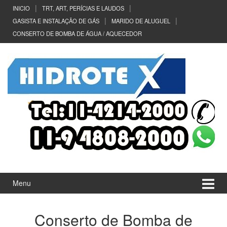
Ir
Pular
INICIO
TRT, ART, PERÍCIAS E LAUDOS
para
para
GASISTA E INSTALAÇÃO DE GÁS
MARIDO DE ALUGUEL
o
menu
CONSERTO DE BOMBA DE ÁGUA / AQUECEDOR
Conteúdo
principal
Menu
Conserto de Bomba de