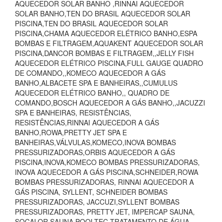
AQUECEDOR SOLAR BANHO ,RINNAI AQUECEDOR
SOLAR BANHO,TEN DO BRASIL AQUECEDOR SOLAR
PISCINA,TEN DO BRASIL AQUECEDOR SOLAR
PISCINA,CHAMA AQUECEDOR ELÉTRICO BANHO,ESPA
BOMBAS E FILTRAGEM,AQUAKENT AQUECEDOR SOLAR
PISCINA,DANCOR BOMBAS E FILTRAGEM,,JELLY FISH
AQUECEDOR ELÉTRICO PISCINA,FULL GAUGE QUADRO
DE COMANDO,,KOMECO AQUECEDOR A GÁS
BANHO,ALBACETE SPA E BANHEIRAS,,CUMULUS
AQUECEDOR ELÉTRICO BANHO,, QUADRO DE
COMANDO,BOSCH AQUECEDOR A GÁS BANHO,,JACUZZI
SPA E BANHEIRAS, RESISTÊNCIAS,
RESISTÊNCIAS,RINNAI AQUECEDOR A GÁS
BANHO,ROWA,PRETTY JET SPA E
BANHEIRAS,VÁLVULAS,KOMECO,INOVA BOMBAS
PRESSURIZADORAS,ORBIS AQUECEDOR A GÁS
PISCINA,INOVA,KOMECO BOMBAS PRESSURIZADORAS,
INOVA AQUECEDOR A GÁS PISCINA,SCHNEIDER,ROWA
BOMBAS PRESSURIZADORAS, RINNAI AQUECEDOR A
GÁS PISCINA, SYLLENT, SCHNEIDER BOMBAS
PRESSURIZADORAS, JACCUZI,SYLLENT BOMBAS
PRESSURIZADORAS, PRETTY JET, IMPERCAP SAUNA,
SOCALOR SAUNA,POOLTEC TRATAMENTO DE ÁGUA