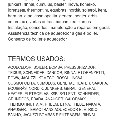
junkers, rinnai, cumulus, basler, inova, komeko,
lorenzetti, thermontini, equibras, nordik, soletrol, kent,
harman, etna, cosmopolita, general heater, orbis,
colormax e várias outras marcas, realizamos
instalação, consertos, manutenção e reparos em geral.
Assistencia técnica de aquecedor a gás e boiler.
Conserto de boiler e aquecedor
TERMOS USADOS:
AQUECEDOR, BOILER, BOMBA, PRESSURIZADOR
TEXIUS, SCHNEIDER, DANCOR, RINNAI E LORENZETTI,
ROWA, JACUZZI, KOMECO, BOSCH, INOVA,
COSMOPOLITA, CUMULUS, GENERAL HEATER, SAKURA,
EQUIBRÁS, NORDIK, JUNKERS, GERAL, GENERAL
HEATER, ELETROPLAS, KSB, SYLLENT, SCHNEIDER,
GRUNDFOS, EBARA, ANAUGER, CALORMAX,
THERMOTINI, ITAIM, RHEEM, ETNA, THEBE, NAKATA,
ANAUGER, TERMOTRANS AQUECEDOR ELÉTRICO
BANHO, JACUZZI BOMBAS E FILTRAGEM, RINNAI