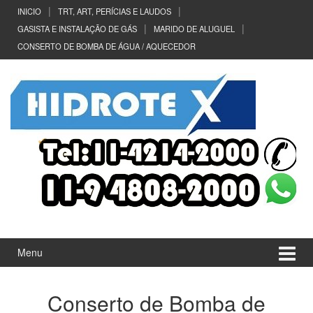
Ir
Pular
INICIO
TRT, ART, PERÍCIAS E LAUDOS
para
para
GASISTA E INSTALAÇÃO DE GÁS
MARIDO DE ALUGUEL
o
menu
CONSERTO DE BOMBA DE ÁGUA / AQUECEDOR
Conteúdo
principal
Menu
Conserto de Bomba de