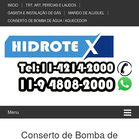
Ir
Pular
INICIO
TRT, ART, PERÍCIAS E LAUDOS
para
para
GASISTA E INSTALAÇÃO DE GÁS
MARIDO DE ALUGUEL
o
menu
CONSERTO DE BOMBA DE ÁGUA / AQUECEDOR
Conteúdo
principal
Menu
Conserto de Bomba de