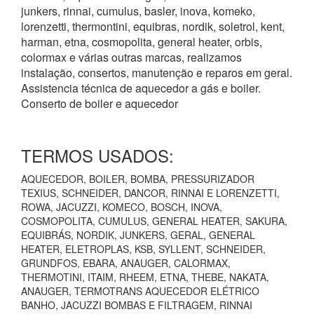
junkers, rinnai, cumulus, basler, inova, komeko,
lorenzetti, thermontini, equibras, nordik, soletrol, kent,
harman, etna, cosmopolita, general heater, orbis,
colormax e várias outras marcas, realizamos
instalação, consertos, manutenção e reparos em geral.
Assistencia técnica de aquecedor a gás e boiler.
Conserto de boiler e aquecedor
TERMOS USADOS:
AQUECEDOR, BOILER, BOMBA, PRESSURIZADOR
TEXIUS, SCHNEIDER, DANCOR, RINNAI E LORENZETTI,
ROWA, JACUZZI, KOMECO, BOSCH, INOVA,
COSMOPOLITA, CUMULUS, GENERAL HEATER, SAKURA,
EQUIBRÁS, NORDIK, JUNKERS, GERAL, GENERAL
HEATER, ELETROPLAS, KSB, SYLLENT, SCHNEIDER,
GRUNDFOS, EBARA, ANAUGER, CALORMAX,
THERMOTINI, ITAIM, RHEEM, ETNA, THEBE, NAKATA,
ANAUGER, TERMOTRANS AQUECEDOR ELÉTRICO
BANHO, JACUZZI BOMBAS E FILTRAGEM, RINNAI