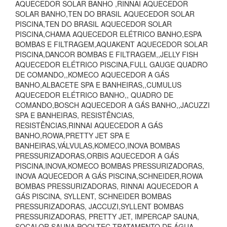
AQUECEDOR SOLAR BANHO ,RINNAI AQUECEDOR
SOLAR BANHO,TEN DO BRASIL AQUECEDOR SOLAR
PISCINA,TEN DO BRASIL AQUECEDOR SOLAR
PISCINA,CHAMA AQUECEDOR ELÉTRICO BANHO,ESPA
BOMBAS E FILTRAGEM,AQUAKENT AQUECEDOR SOLAR
PISCINA,DANCOR BOMBAS E FILTRAGEM,,JELLY FISH
AQUECEDOR ELÉTRICO PISCINA,FULL GAUGE QUADRO
DE COMANDO,,KOMECO AQUECEDOR A GÁS
BANHO,ALBACETE SPA E BANHEIRAS,,CUMULUS
AQUECEDOR ELÉTRICO BANHO,, QUADRO DE
COMANDO,BOSCH AQUECEDOR A GÁS BANHO,,JACUZZI
SPA E BANHEIRAS, RESISTÊNCIAS,
RESISTÊNCIAS,RINNAI AQUECEDOR A GÁS
BANHO,ROWA,PRETTY JET SPA E
BANHEIRAS,VÁLVULAS,KOMECO,INOVA BOMBAS
PRESSURIZADORAS,ORBIS AQUECEDOR A GÁS
PISCINA,INOVA,KOMECO BOMBAS PRESSURIZADORAS,
INOVA AQUECEDOR A GÁS PISCINA,SCHNEIDER,ROWA
BOMBAS PRESSURIZADORAS, RINNAI AQUECEDOR A
GÁS PISCINA, SYLLENT, SCHNEIDER BOMBAS
PRESSURIZADORAS, JACCUZI,SYLLENT BOMBAS
PRESSURIZADORAS, PRETTY JET, IMPERCAP SAUNA,
SOCALOR SAUNA,POOLTEC TRATAMENTO DE ÁGUA