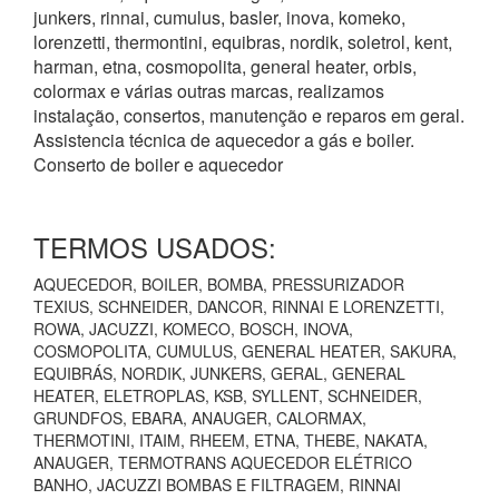
junkers, rinnai, cumulus, basler, inova, komeko,
lorenzetti, thermontini, equibras, nordik, soletrol, kent,
harman, etna, cosmopolita, general heater, orbis,
colormax e várias outras marcas, realizamos
instalação, consertos, manutenção e reparos em geral.
Assistencia técnica de aquecedor a gás e boiler.
Conserto de boiler e aquecedor
TERMOS USADOS:
AQUECEDOR, BOILER, BOMBA, PRESSURIZADOR
TEXIUS, SCHNEIDER, DANCOR, RINNAI E LORENZETTI,
ROWA, JACUZZI, KOMECO, BOSCH, INOVA,
COSMOPOLITA, CUMULUS, GENERAL HEATER, SAKURA,
EQUIBRÁS, NORDIK, JUNKERS, GERAL, GENERAL
HEATER, ELETROPLAS, KSB, SYLLENT, SCHNEIDER,
GRUNDFOS, EBARA, ANAUGER, CALORMAX,
THERMOTINI, ITAIM, RHEEM, ETNA, THEBE, NAKATA,
ANAUGER, TERMOTRANS AQUECEDOR ELÉTRICO
BANHO, JACUZZI BOMBAS E FILTRAGEM, RINNAI