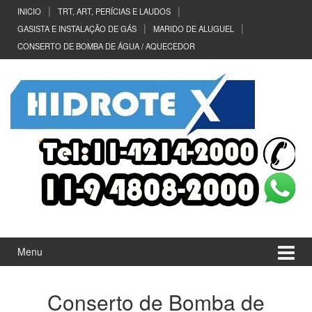
Ir
Pular
INICIO
TRT, ART, PERÍCIAS E LAUDOS
para
para
GASISTA E INSTALAÇÃO DE GÁS
MARIDO DE ALUGUEL
o
menu
CONSERTO DE BOMBA DE ÁGUA / AQUECEDOR
Conteúdo
principal
Menu
Conserto de Bomba de