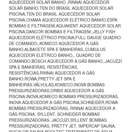
AQUECEDOR SOLAR BANHO ,RINNAI AQUECEDOR
SOLAR BANHO,TEN DO BRASIL AQUECEDOR SOLAR
PISCINA,TEN DO BRASIL AQUECEDOR SOLAR
PISCINA,CHAMA AQUECEDOR ELÉTRICO BANHO,ESPA
BOMBAS E FILTRAGEM,AQUAKENT AQUECEDOR SOLAR
PISCINA,DANCOR BOMBAS E FILTRAGEM,,JELLY FISH
AQUECEDOR ELÉTRICO PISCINA,FULL GAUGE QUADRO
DE COMANDO,,KOMECO AQUECEDOR A GÁS
BANHO,ALBACETE SPA E BANHEIRAS,,CUMULUS
AQUECEDOR ELÉTRICO BANHO,, QUADRO DE
COMANDO,BOSCH AQUECEDOR A GÁS BANHO,,JACUZZI
SPA E BANHEIRAS, RESISTÊNCIAS,
RESISTÊNCIAS,RINNAI AQUECEDOR A GÁS
BANHO,ROWA,PRETTY JET SPA E
BANHEIRAS,VÁLVULAS,KOMECO,INOVA BOMBAS
PRESSURIZADORAS,ORBIS AQUECEDOR A GÁS
PISCINA,INOVA,KOMECO BOMBAS PRESSURIZADORAS,
INOVA AQUECEDOR A GÁS PISCINA,SCHNEIDER,ROWA
BOMBAS PRESSURIZADORAS, RINNAI AQUECEDOR A
GÁS PISCINA, SYLLENT, SCHNEIDER BOMBAS
PRESSURIZADORAS, JACCUZI,SYLLENT BOMBAS
PRESSURIZADORAS, PRETTY JET, IMPERCAP SAUNA,
SOCALOR SAUNA,POOLTEC TRATAMENTO DE ÁGUA