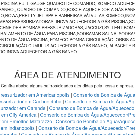
O PISCINA,FULL GAUGE QUADRO DE COMANDO,,KOMECO AQUECE
ANHO,, QUADRO DE COMANDO,BOSCH AQUECEDOR A GÁS BANHO,
HO,ROWA,PRETTY JET SPA E BANHEIRAS,VÁLVULAS,KOMECO,INO
MBAS PRESSURIZADORAS, INOVA AQUECEDOR A GÁS PISCINA,
 SCHNEIDER BOMBAS PRESSURIZADORAS, JACCUZI,SYLLENT BOM
RATAMENTO DE ÁGUA PARA PISCINA,SODRAMAR SAUNA, SODRAM
NTO DE ÁGUA PISCINA, KOMECO BOMBA CIRCULAÇÃO, ORBIS A
 CIRCULAÇÃO,CUMULUS AQUECEDOR A GÁS BANHO, ALBACETE 
NDO,INOVA AQUECEDOR A GÁS BANHO
ÁREA DE ATENDIMENTO
Confira abaixo alguns bairros/cidades atendidas pela nossa empresa.
ressurizador em Americanopolis
|
Conserto de Bomba de Água/
ssurizador em Cachoeirinha
|
Conserto de Bomba de Água/Aq
urizador em Caninde
|
Conserto de Bomba de Água/Aquecedor
 em City America
|
Conserto de Bomba de Água/Aquecedor/Pre
r em Ermelino Matarazzo
|
Conserto de Bomba de Água/Aquece
em Indianopolis
|
Conserto de Bomba de Água/Aquecedor/Press
taberaba
|
Conserto de Bomba de Água/Aquecedor/Pressurizado