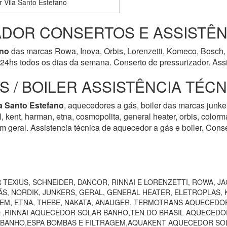
 Vila Santo Estefano
DOR CONSERTOS E ASSISTÊN
ano
das marcas Rowa, Inova, Orbis, Lorenzetti, Komeco, Bosch, t
24hs todos os dias da semana. Conserto de pressurizador. Assi
 / BOILER ASSISTÊNCIA TÉC
la Santo Estefano
, aquecedores a gás, boiler das marcas junker
rol, kent, harman, etna, cosmopolita, general heater, orbis, colo
m geral. Assistencia técnica de aquecedor a gás e boiler. Cons
TEXIUS, SCHNEIDER, DANCOR, RINNAI E LORENZETTI, ROWA, JA
S, NORDIK, JUNKERS, GERAL, GENERAL HEATER, ELETROPLAS, K
EEM, ETNA, THEBE, NAKATA, ANAUGER, TERMOTRANS AQUECEDO
 ,RINNAI AQUECEDOR SOLAR BANHO,TEN DO BRASIL AQUECEDO
 BANHO,ESPA BOMBAS E FILTRAGEM,AQUAKENT AQUECEDOR SOL