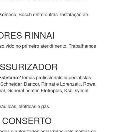
 Komeco, Bosch entre outras. Instalação de
RES RINNAI
esolvido no primeiro atendimento. Trabalhamos
ESSURIZADOR
Estefano
? temos profissionais especialistas
 Schneider, Dancor, Rinnai e Lorenzetti, Rowa,
, General heater, Eletroplas, Ksb, syllent,
ulicas, elétricas e gás.
E CONSERTO
zados e autorizados pelas principais marcas de