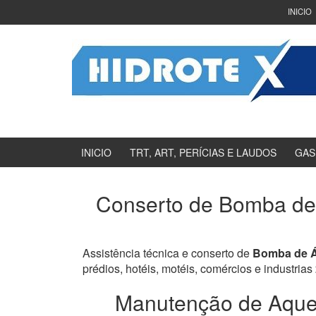
Ir
Pular
INICIO
para
para
o
menu
Conteúdo
principal
INICIO
TRT, ART, PERÍCIAS E LAUDOS
GAS
Conserto de Bomba de 
Assistência técnica e conserto de
Bomba de Á
prédios, hotéis, motéis, comércios e industrias
Manutenção de Aquec