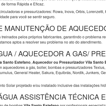
a de forma Rápida e Eficaz.
circuladoras e pressurizadores: Rowa, Inova, Orbis, Lorenzetti,
idade para você se sentir seguro.
E MANUTENÇÃO DE AQUECEDO
 treinados pelos próprios fabricantes, garantindo o problema r
tamos aptos a resolver seu problema no ato do atendimento.
GUA / AQUECEDOR A GAS/ PR
la Santo Estefano
,
Aquecedor ou Pressurizador
Vila Santo 
em aquecedores a gás, boiler, bombas e pressurizadores Texius,
ulus, General Heater, Sakura, Equibrás, Nordik, Junkers, Geral
Solar projetado e/ou instalado inclusive das instalações hidrá
ÁGUA ASSISTÊNCIA TÉCNICA 
ção de bombas
Vila Santo Estefano
por profissionais especiali