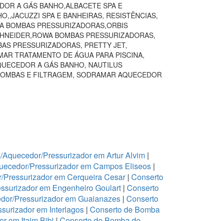
DOR A GÁS BANHO,ALBACETE SPA E
,JACUZZI SPA E BANHEIRAS, RESISTÊNCIAS,
VA BOMBAS PRESSURIZADORAS,ORBIS
SCHNEIDER,ROWA BOMBAS PRESSURIZADORAS,
BAS PRESSURIZADORAS, PRETTY JET,
AR TRATAMENTO DE ÁGUA PARA PISCINA,
QUECEDOR A GÁS BANHO, NAUTILUS
BOMBAS E FILTRAGEM, SODRAMAR AQUECEDOR
Aquecedor/Pressurizador em Artur Alvim
|
uecedor/Pressurizador em Campos Eliseos
|
/Pressurizador em Cerqueira Cesar
|
Conserto
ssurizador em Engenheiro Goulart
|
Conserto
dor/Pressurizador em Guaianazes
|
Conserto
urizador em Interlagos
|
Conserto de Bomba
r em Itaim Bibi
|
Conserto de Bomba de