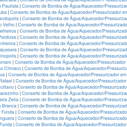
 Paulista
|
Conserto de Bomba de Água/Aquecedor/Pressurizad
tuba
|
Conserto de Bomba de Água/Aquecedor/Pressurizador e
andopolis
|
Conserto de Bomba de Água/Aquecedor/Pressuriz
o Velho
|
Conserto de Bomba de Água/Aquecedor/Pressurizador
elheiros
|
Conserto de Bomba de Água/Aquecedor/Pressurizado
Perdizes
|
Conserto de Bomba de Água/Aquecedor/Pressurizad
nheiros
|
Conserto de Bomba de Água/Aquecedor/Pressurizado
ajussara
|
Conserto de Bomba de Água/Aquecedor/Pressurizado
inopolis
|
Conserto de Bomba de Água/Aquecedor/Pressurizad
Amaro
|
Conserto de Bomba de Água/Aquecedor/Pressurizado
ão Climaco
|
Conserto de Bomba de Água/Aquecedor/Pressuriz
eus
|
Conserto de Bomba de Água/Aquecedor/Pressurizador em 
Rafael
|
Conserto de Bomba de Água/Aquecedor/Pressurizad
ciliano
|
Conserto de Bomba de Água/Aquecedor/Pressurizad
arezinho
|
Conserto de Bomba de Água/Aquecedor/Pressurizad
ria Zelia
|
Conserto de Bomba de Água/Aquecedor/Pressuriza
a Branca
|
Conserto de Bomba de Água/Aquecedor/Pressurizado
a Funda
|
Conserto de Bomba de Água/Aquecedor/Pressurizad
anguera
|
Conserto de Bomba de Água/Aquecedor/Pressurizado
 Funda
|
Conserto de Bomba de Água/Aquecedor/Pressurizador