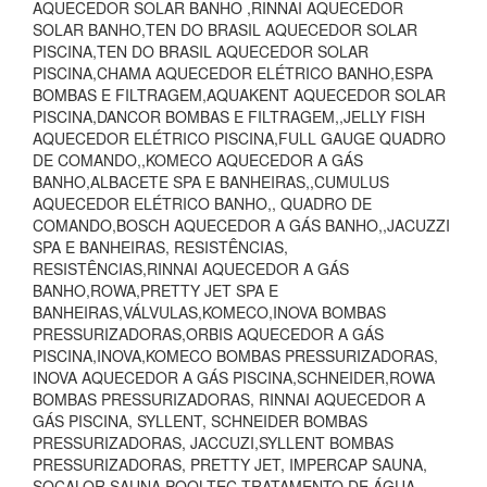
AQUECEDOR SOLAR BANHO ,RINNAI AQUECEDOR
SOLAR BANHO,TEN DO BRASIL AQUECEDOR SOLAR
PISCINA,TEN DO BRASIL AQUECEDOR SOLAR
PISCINA,CHAMA AQUECEDOR ELÉTRICO BANHO,ESPA
BOMBAS E FILTRAGEM,AQUAKENT AQUECEDOR SOLAR
PISCINA,DANCOR BOMBAS E FILTRAGEM,,JELLY FISH
AQUECEDOR ELÉTRICO PISCINA,FULL GAUGE QUADRO
DE COMANDO,,KOMECO AQUECEDOR A GÁS
BANHO,ALBACETE SPA E BANHEIRAS,,CUMULUS
AQUECEDOR ELÉTRICO BANHO,, QUADRO DE
COMANDO,BOSCH AQUECEDOR A GÁS BANHO,,JACUZZI
SPA E BANHEIRAS, RESISTÊNCIAS,
RESISTÊNCIAS,RINNAI AQUECEDOR A GÁS
BANHO,ROWA,PRETTY JET SPA E
BANHEIRAS,VÁLVULAS,KOMECO,INOVA BOMBAS
PRESSURIZADORAS,ORBIS AQUECEDOR A GÁS
PISCINA,INOVA,KOMECO BOMBAS PRESSURIZADORAS,
INOVA AQUECEDOR A GÁS PISCINA,SCHNEIDER,ROWA
BOMBAS PRESSURIZADORAS, RINNAI AQUECEDOR A
GÁS PISCINA, SYLLENT, SCHNEIDER BOMBAS
PRESSURIZADORAS, JACCUZI,SYLLENT BOMBAS
PRESSURIZADORAS, PRETTY JET, IMPERCAP SAUNA,
SOCALOR SAUNA,POOLTEC TRATAMENTO DE ÁGUA