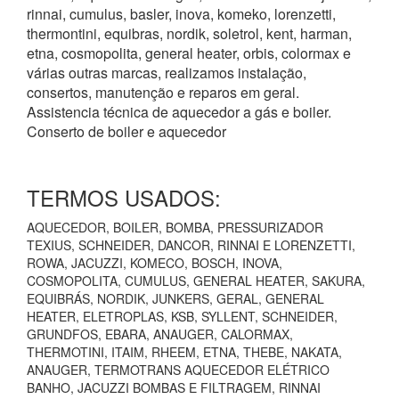
rinnai, cumulus, basler, inova, komeko, lorenzetti,
thermontini, equibras, nordik, soletrol, kent, harman,
etna, cosmopolita, general heater, orbis, colormax e
várias outras marcas, realizamos instalação,
consertos, manutenção e reparos em geral.
Assistencia técnica de aquecedor a gás e boiler.
Conserto de boiler e aquecedor
TERMOS USADOS:
AQUECEDOR, BOILER, BOMBA, PRESSURIZADOR
TEXIUS, SCHNEIDER, DANCOR, RINNAI E LORENZETTI,
ROWA, JACUZZI, KOMECO, BOSCH, INOVA,
COSMOPOLITA, CUMULUS, GENERAL HEATER, SAKURA,
EQUIBRÁS, NORDIK, JUNKERS, GERAL, GENERAL
HEATER, ELETROPLAS, KSB, SYLLENT, SCHNEIDER,
GRUNDFOS, EBARA, ANAUGER, CALORMAX,
THERMOTINI, ITAIM, RHEEM, ETNA, THEBE, NAKATA,
ANAUGER, TERMOTRANS AQUECEDOR ELÉTRICO
BANHO, JACUZZI BOMBAS E FILTRAGEM, RINNAI