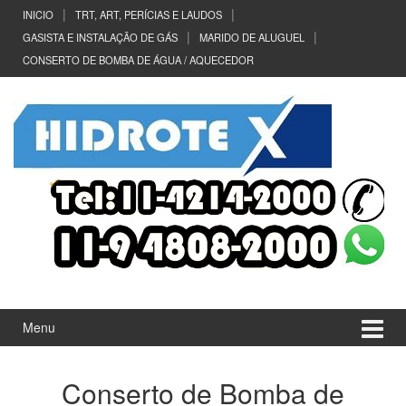
Ir
Pular
INICIO
TRT, ART, PERÍCIAS E LAUDOS
para
para
GASISTA E INSTALAÇÃO DE GÁS
MARIDO DE ALUGUEL
o
menu
CONSERTO DE BOMBA DE ÁGUA / AQUECEDOR
Conteúdo
principal
Menu
Conserto de Bomba de