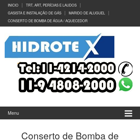
Ir
Pular
INICIO
TRT, ART, PERÍCIAS E LAUDOS
para
para
GASISTA E INSTALAÇÃO DE GÁS
MARIDO DE ALUGUEL
o
menu
CONSERTO DE BOMBA DE ÁGUA / AQUECEDOR
Conteúdo
principal
Menu
Conserto de Bomba de