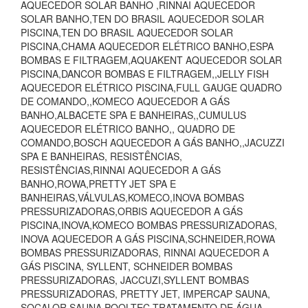
AQUECEDOR SOLAR BANHO ,RINNAI AQUECEDOR
SOLAR BANHO,TEN DO BRASIL AQUECEDOR SOLAR
PISCINA,TEN DO BRASIL AQUECEDOR SOLAR
PISCINA,CHAMA AQUECEDOR ELÉTRICO BANHO,ESPA
BOMBAS E FILTRAGEM,AQUAKENT AQUECEDOR SOLAR
PISCINA,DANCOR BOMBAS E FILTRAGEM,,JELLY FISH
AQUECEDOR ELÉTRICO PISCINA,FULL GAUGE QUADRO
DE COMANDO,,KOMECO AQUECEDOR A GÁS
BANHO,ALBACETE SPA E BANHEIRAS,,CUMULUS
AQUECEDOR ELÉTRICO BANHO,, QUADRO DE
COMANDO,BOSCH AQUECEDOR A GÁS BANHO,,JACUZZI
SPA E BANHEIRAS, RESISTÊNCIAS,
RESISTÊNCIAS,RINNAI AQUECEDOR A GÁS
BANHO,ROWA,PRETTY JET SPA E
BANHEIRAS,VÁLVULAS,KOMECO,INOVA BOMBAS
PRESSURIZADORAS,ORBIS AQUECEDOR A GÁS
PISCINA,INOVA,KOMECO BOMBAS PRESSURIZADORAS,
INOVA AQUECEDOR A GÁS PISCINA,SCHNEIDER,ROWA
BOMBAS PRESSURIZADORAS, RINNAI AQUECEDOR A
GÁS PISCINA, SYLLENT, SCHNEIDER BOMBAS
PRESSURIZADORAS, JACCUZI,SYLLENT BOMBAS
PRESSURIZADORAS, PRETTY JET, IMPERCAP SAUNA,
SOCALOR SAUNA,POOLTEC TRATAMENTO DE ÁGUA