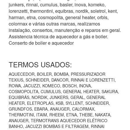
junkers, rinnai, cumulus, basler, inova, komeko,
lorenzetti, thermontini, equibras, nordik, soletrol, kent,
harman, etna, cosmopolita, general heater, orbis,
colormax e várias outras marcas, realizamos
instalação, consertos, manutenção e reparos em geral.
Assistencia técnica de aquecedor a gás e boiler.
Conserto de boiler e aquecedor
TERMOS USADOS:
AQUECEDOR, BOILER, BOMBA, PRESSURIZADOR
TEXIUS, SCHNEIDER, DANCOR, RINNAI E LORENZETTI,
ROWA, JACUZZI, KOMECO, BOSCH, INOVA,
COSMOPOLITA, CUMULUS, GENERAL HEATER, SAKURA,
EQUIBRÁS, NORDIK, JUNKERS, GERAL, GENERAL
HEATER, ELETROPLAS, KSB, SYLLENT, SCHNEIDER,
GRUNDFOS, EBARA, ANAUGER, CALORMAX,
THERMOTINI, ITAIM, RHEEM, ETNA, THEBE, NAKATA,
ANAUGER, TERMOTRANS AQUECEDOR ELÉTRICO
BANHO, JACUZZI BOMBAS E FILTRAGEM, RINNAI