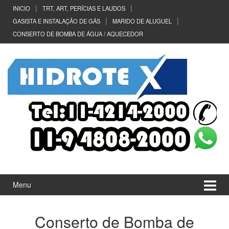
Ir
Pular
INICIO
TRT, ART, PERÍCIAS E LAUDOS
para
para
GASISTA E INSTALAÇÃO DE GÁS
MARIDO DE ALUGUEL
o
menu
CONSERTO DE BOMBA DE ÁGUA / AQUECEDOR
Conteúdo
principal
Menu
Conserto de Bomba de