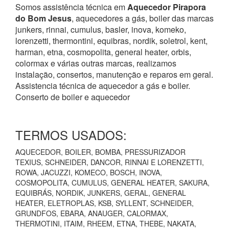
Somos assistência técnica em
Aquecedor
Pirapora
do Bom Jesus
, aquecedores a gás, boiler das marcas
junkers, rinnai, cumulus, basler, inova, komeko,
lorenzetti, thermontini, equibras, nordik, soletrol, kent,
harman, etna, cosmopolita, general heater, orbis,
colormax e várias outras marcas, realizamos
instalação, consertos, manutenção e reparos em geral.
Assistencia técnica de aquecedor a gás e boiler.
Conserto de boiler e aquecedor
TERMOS USADOS:
AQUECEDOR, BOILER, BOMBA, PRESSURIZADOR
TEXIUS, SCHNEIDER, DANCOR, RINNAI E LORENZETTI,
ROWA, JACUZZI, KOMECO, BOSCH, INOVA,
COSMOPOLITA, CUMULUS, GENERAL HEATER, SAKURA,
EQUIBRÁS, NORDIK, JUNKERS, GERAL, GENERAL
HEATER, ELETROPLAS, KSB, SYLLENT, SCHNEIDER,
GRUNDFOS, EBARA, ANAUGER, CALORMAX,
THERMOTINI, ITAIM, RHEEM, ETNA, THEBE, NAKATA,