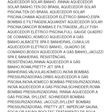
AQUECEDOR SOLAR BANHO ,RINNAI AQUECEDOR
SOLAR BANHO,TEN DO BRASIL AQUECEDOR SOLAR
PISCINA,TEN DO BRASIL AQUECEDOR SOLAR
PISCINA,CHAMA AQUECEDOR ELÉTRICO BANHO,ESPA
BOMBAS E FILTRAGEM,AQUAKENT AQUECEDOR SOLAR
PISCINA,DANCOR BOMBAS E FILTRAGEM,,JELLY FISH
AQUECEDOR ELÉTRICO PISCINA,FULL GAUGE QUADRO
DE COMANDO,,KOMECO AQUECEDOR A GÁS
BANHO,ALBACETE SPA E BANHEIRAS,,CUMULUS
AQUECEDOR ELÉTRICO BANHO,, QUADRO DE
COMANDO,BOSCH AQUECEDOR A GÁS BANHO,,JACUZZI
SPA E BANHEIRAS, RESISTÊNCIAS,
RESISTÊNCIAS,RINNAI AQUECEDOR A GÁS
BANHO,ROWA,PRETTY JET SPA E
BANHEIRAS,VÁLVULAS,KOMECO,INOVA BOMBAS
PRESSURIZADORAS,ORBIS AQUECEDOR A GÁS
PISCINA,INOVA,KOMECO BOMBAS PRESSURIZADORAS,
INOVA AQUECEDOR A GÁS PISCINA,SCHNEIDER,ROWA
BOMBAS PRESSURIZADORAS, RINNAI AQUECEDOR A
GÁS PISCINA, SYLLENT, SCHNEIDER BOMBAS
PRESSURIZADORAS, JACCUZI,SYLLENT BOMBAS
PRESSURIZADORAS, PRETTY JET, IMPERCAP SAUNA,
SOCALOR SAUNA,POOLTEC TRATAMENTO DE ÁGUA