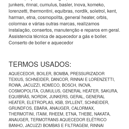
junkers, rinnai, cumulus, basler, inova, komeko,
lorenzetti, thermontini, equibras, nordik, soletrol, kent,
harman, etna, cosmopolita, general heater, orbis,
colormax e várias outras marcas, realizamos
instalação, consertos, manutenção e reparos em geral.
Assistencia técnica de aquecedor a gás e boiler.
Conserto de boiler e aquecedor
TERMOS USADOS:
AQUECEDOR, BOILER, BOMBA, PRESSURIZADOR
TEXIUS, SCHNEIDER, DANCOR, RINNAI E LORENZETTI,
ROWA, JACUZZI, KOMECO, BOSCH, INOVA,
COSMOPOLITA, CUMULUS, GENERAL HEATER, SAKURA,
EQUIBRÁS, NORDIK, JUNKERS, GERAL, GENERAL
HEATER, ELETROPLAS, KSB, SYLLENT, SCHNEIDER,
GRUNDFOS, EBARA, ANAUGER, CALORMAX,
THERMOTINI, ITAIM, RHEEM, ETNA, THEBE, NAKATA,
ANAUGER, TERMOTRANS AQUECEDOR ELÉTRICO
BANHO, JACUZZI BOMBAS E FILTRAGEM, RINNAI