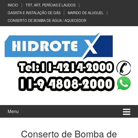
Ir
Pular
INICIO
TRT, ART, PERÍCIAS E LAUDOS
para
para
GASISTA E INSTALAÇÃO DE GÁS
MARIDO DE ALUGUEL
o
menu
CONSERTO DE BOMBA DE ÁGUA / AQUECEDOR
Conteúdo
principal
Menu
Conserto de Bomba de