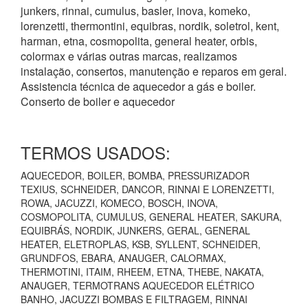
junkers, rinnai, cumulus, basler, inova, komeko,
lorenzetti, thermontini, equibras, nordik, soletrol, kent,
harman, etna, cosmopolita, general heater, orbis,
colormax e várias outras marcas, realizamos
instalação, consertos, manutenção e reparos em geral.
Assistencia técnica de aquecedor a gás e boiler.
Conserto de boiler e aquecedor
TERMOS USADOS:
AQUECEDOR, BOILER, BOMBA, PRESSURIZADOR
TEXIUS, SCHNEIDER, DANCOR, RINNAI E LORENZETTI,
ROWA, JACUZZI, KOMECO, BOSCH, INOVA,
COSMOPOLITA, CUMULUS, GENERAL HEATER, SAKURA,
EQUIBRÁS, NORDIK, JUNKERS, GERAL, GENERAL
HEATER, ELETROPLAS, KSB, SYLLENT, SCHNEIDER,
GRUNDFOS, EBARA, ANAUGER, CALORMAX,
THERMOTINI, ITAIM, RHEEM, ETNA, THEBE, NAKATA,
ANAUGER, TERMOTRANS AQUECEDOR ELÉTRICO
BANHO, JACUZZI BOMBAS E FILTRAGEM, RINNAI