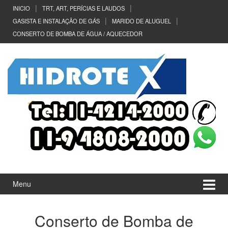
Ir
Pular
INICIO
TRT, ART, PERÍCIAS E LAUDOS
para
para
GASISTA E INSTALAÇÃO DE GÁS
MARIDO DE ALUGUEL
o
menu
CONSERTO DE BOMBA DE ÁGUA / AQUECEDOR
Conteúdo
principal
Menu
Conserto de Bomba de