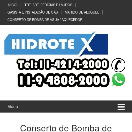
Ir
Pular
INICIO
TRT, ART, PERÍCIAS E LAUDOS
para
para
GASISTA E INSTALAÇÃO DE GÁS
MARIDO DE ALUGUEL
o
menu
CONSERTO DE BOMBA DE ÁGUA / AQUECEDOR
Conteúdo
principal
Menu
Conserto de Bomba de