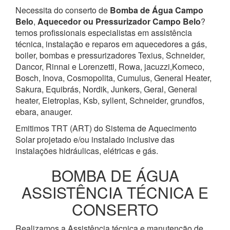
Necessita do conserto de
Bomba de Água
Campo
Belo
,
Aquecedor ou Pressurizador
Campo Belo
?
temos profissionais especialistas em assistência
técnica, instalação e reparos em aquecedores a gás,
boiler, bombas e pressurizadores Texius, Schneider,
Dancor, Rinnai e Lorenzetti, Rowa, jacuzzi,Komeco,
Bosch, Inova, Cosmopolita, Cumulus, General Heater,
Sakura, Equibrás, Nordik, Junkers, Geral, General
heater, Eletroplas, Ksb, syllent, Schneider, grundfos,
ebara, anauger.
Emitimos TRT (ART) do Sistema de Aquecimento
Solar projetado e/ou instalado inclusive das
instalações hidráulicas, elétricas e gás.
BOMBA DE ÁGUA
ASSISTÊNCIA TÉCNICA E
CONSERTO
Realizamos a Assistência técnica e manutenção de