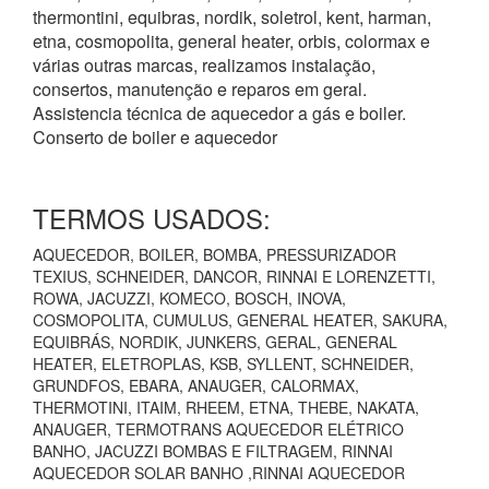
thermontini, equibras, nordik, soletrol, kent, harman,
etna, cosmopolita, general heater, orbis, colormax e
várias outras marcas, realizamos instalação,
consertos, manutenção e reparos em geral.
Assistencia técnica de aquecedor a gás e boiler.
Conserto de boiler e aquecedor
TERMOS USADOS:
AQUECEDOR, BOILER, BOMBA, PRESSURIZADOR
TEXIUS, SCHNEIDER, DANCOR, RINNAI E LORENZETTI,
ROWA, JACUZZI, KOMECO, BOSCH, INOVA,
COSMOPOLITA, CUMULUS, GENERAL HEATER, SAKURA,
EQUIBRÁS, NORDIK, JUNKERS, GERAL, GENERAL
HEATER, ELETROPLAS, KSB, SYLLENT, SCHNEIDER,
GRUNDFOS, EBARA, ANAUGER, CALORMAX,
THERMOTINI, ITAIM, RHEEM, ETNA, THEBE, NAKATA,
ANAUGER, TERMOTRANS AQUECEDOR ELÉTRICO
BANHO, JACUZZI BOMBAS E FILTRAGEM, RINNAI
AQUECEDOR SOLAR BANHO ,RINNAI AQUECEDOR