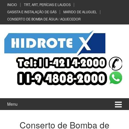
Ir
Pular
INICIO
TRT, ART, PERÍCIAS E LAUDOS
para
para
GASISTA E INSTALAÇÃO DE GÁS
MARIDO DE ALUGUEL
o
menu
CONSERTO DE BOMBA DE ÁGUA / AQUECEDOR
Conteúdo
principal
Menu
Conserto de Bomba de