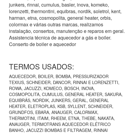
junkers, rinnai, cumulus, basler, inova, komeko,
lorenzetti, thermontini, equibras, nordik, soletrol, kent,
harman, etna, cosmopolita, general heater, orbis,
colormax e várias outras marcas, realizamos
instalação, consertos, manutenção e reparos em geral.
Assistencia técnica de aquecedor a gás e boiler.
Conserto de boiler e aquecedor
TERMOS USADOS:
AQUECEDOR, BOILER, BOMBA, PRESSURIZADOR
TEXIUS, SCHNEIDER, DANCOR, RINNAI E LORENZETTI,
ROWA, JACUZZI, KOMECO, BOSCH, INOVA,
COSMOPOLITA, CUMULUS, GENERAL HEATER, SAKURA,
EQUIBRÁS, NORDIK, JUNKERS, GERAL, GENERAL
HEATER, ELETROPLAS, KSB, SYLLENT, SCHNEIDER,
GRUNDFOS, EBARA, ANAUGER, CALORMAX,
THERMOTINI, ITAIM, RHEEM, ETNA, THEBE, NAKATA,
ANAUGER, TERMOTRANS AQUECEDOR ELÉTRICO
BANHO, JACUZZI BOMBAS E FILTRAGEM, RINNAI