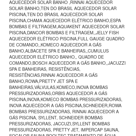
AQUECEDOR SOLAR BANHO ,RINNAI AQUECEDOR
SOLAR BANHO,TEN DO BRASIL AQUECEDOR SOLAR
PISCINA,TEN DO BRASIL AQUECEDOR SOLAR
PISCINA,CHAMA AQUECEDOR ELÉTRICO BANHO,ESPA
BOMBAS E FILTRAGEM,AQUAKENT AQUECEDOR SOLAR
PISCINA,DANCOR BOMBAS E FILTRAGEM,,JELLY FISH
AQUECEDOR ELÉTRICO PISCINA,FULL GAUGE QUADRO
DE COMANDO,,KOMECO AQUECEDOR A GÁS
BANHO,ALBACETE SPA E BANHEIRAS,,CUMULUS
AQUECEDOR ELÉTRICO BANHO,, QUADRO DE
COMANDO,BOSCH AQUECEDOR A GÁS BANHO,,JACUZZI
SPA E BANHEIRAS, RESISTÊNCIAS,
RESISTÊNCIAS,RINNAI AQUECEDOR A GÁS
BANHO,ROWA,PRETTY JET SPA E
BANHEIRAS,VÁLVULAS,KOMECO,INOVA BOMBAS
PRESSURIZADORAS,ORBIS AQUECEDOR A GÁS
PISCINA,INOVA,KOMECO BOMBAS PRESSURIZADORAS,
INOVA AQUECEDOR A GÁS PISCINA,SCHNEIDER,ROWA
BOMBAS PRESSURIZADORAS, RINNAI AQUECEDOR A
GÁS PISCINA, SYLLENT, SCHNEIDER BOMBAS
PRESSURIZADORAS, JACCUZI,SYLLENT BOMBAS
PRESSURIZADORAS, PRETTY JET, IMPERCAP SAUNA,
SOCALOR SAUNA,POOLTEC TRATAMENTO DE ÁGUA