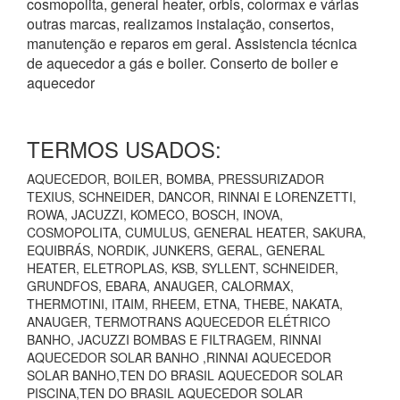
cosmopolita, general heater, orbis, colormax e várias
outras marcas, realizamos instalação, consertos,
manutenção e reparos em geral. Assistencia técnica
de aquecedor a gás e boiler. Conserto de boiler e
aquecedor
TERMOS USADOS:
AQUECEDOR, BOILER, BOMBA, PRESSURIZADOR
TEXIUS, SCHNEIDER, DANCOR, RINNAI E LORENZETTI,
ROWA, JACUZZI, KOMECO, BOSCH, INOVA,
COSMOPOLITA, CUMULUS, GENERAL HEATER, SAKURA,
EQUIBRÁS, NORDIK, JUNKERS, GERAL, GENERAL
HEATER, ELETROPLAS, KSB, SYLLENT, SCHNEIDER,
GRUNDFOS, EBARA, ANAUGER, CALORMAX,
THERMOTINI, ITAIM, RHEEM, ETNA, THEBE, NAKATA,
ANAUGER, TERMOTRANS AQUECEDOR ELÉTRICO
BANHO, JACUZZI BOMBAS E FILTRAGEM, RINNAI
AQUECEDOR SOLAR BANHO ,RINNAI AQUECEDOR
SOLAR BANHO,TEN DO BRASIL AQUECEDOR SOLAR
PISCINA,TEN DO BRASIL AQUECEDOR SOLAR