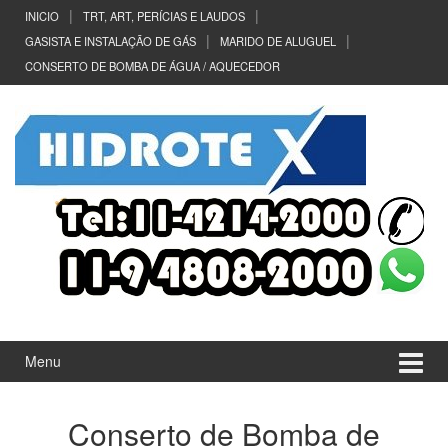
Ir
Pular
INICIO
TRT, ART, PERÍCIAS E LAUDOS
para
para
GASISTA E INSTALAÇÃO DE GÁS
MARIDO DE ALUGUEL
o
menu
CONSERTO DE BOMBA DE ÁGUA / AQUECEDOR
Conteúdo
principal
Menu
Conserto de Bomba de