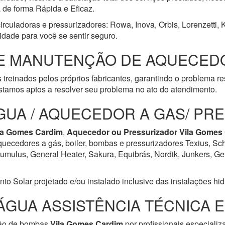
a de forma Rápida e Eficaz.
irculadoras e pressurizadores: Rowa, Inova, Orbis, Lorenzetti,
idade para você se sentir seguro.
E MANUTENÇÃO DE AQUECEDO
 treinados pelos próprios fabricantes, garantindo o problema r
tamos aptos a resolver seu problema no ato do atendimento.
GUA / AQUECEDOR A GAS/ PR
la Gomes Cardim
,
Aquecedor ou Pressurizador
Vila Gomes
aquecedores a gás, boiler, bombas e pressurizadores Texius, Sch
ulus, General Heater, Sakura, Equibrás, Nordik, Junkers, Geral
Solar projetado e/ou instalado inclusive das instalações hidrá
ÁGUA ASSISTÊNCIA TÉCNICA 
ção de bombas
Vila Gomes Cardim
por profissionais especializ