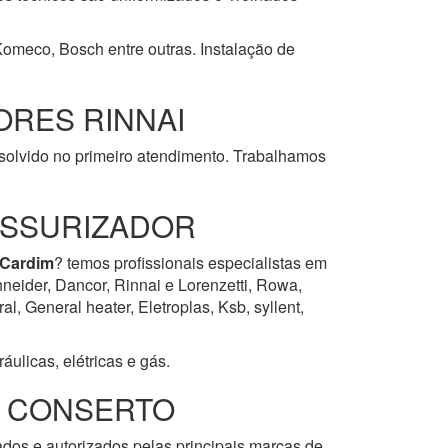
 Komeco, Bosch entre outras. Instalação de
RES RINNAI
esolvido no primeiro atendimento. Trabalhamos
ESSURIZADOR
 Cardim
? temos profissionais especialistas em
neider, Dancor, Rinnai e Lorenzetti, Rowa,
, General heater, Eletroplas, Ksb, syllent,
ulicas, elétricas e gás.
E CONSERTO
ados e autorizados pelas principais marcas de