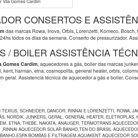
r Vila Gomes Cardim
DOR CONSERTOS E ASSISTÊN
im
das marcas Rowa, Inova, Orbis, Lorenzetti, Komeco, Bosch, t
24hs todos os dias da semana. Conserto de pressurizador. Assi
 / BOILER ASSISTÊNCIA TÉC
la Gomes Cardim
, aquecedores a gás, boiler das marcas junkers
rol, kent, harman, etna, cosmopolita, general heater, orbis, colo
m geral. Assistencia técnica de aquecedor a gás e boiler. Cons
TEXIUS, SCHNEIDER, DANCOR, RINNAI E LORENZETTI, ROWA, JA
S, NORDIK, JUNKERS, GERAL, GENERAL HEATER, ELETROPLAS, K
EEM, ETNA, THEBE, NAKATA, ANAUGER, TERMOTRANS AQUECEDO
 ,RINNAI AQUECEDOR SOLAR BANHO,TEN DO BRASIL AQUECEDO
 BANHO,ESPA BOMBAS E FILTRAGEM,AQUAKENT AQUECEDOR SOL