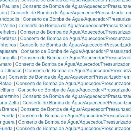
 Paulista
|
Conserto de Bomba de Água/Aquecedor/Pressurizad
tuba
|
Conserto de Bomba de Água/Aquecedor/Pressurizador e
andopolis
|
Conserto de Bomba de Água/Aquecedor/Pressuriz
o Velho
|
Conserto de Bomba de Água/Aquecedor/Pressurizador
elheiros
|
Conserto de Bomba de Água/Aquecedor/Pressurizado
Perdizes
|
Conserto de Bomba de Água/Aquecedor/Pressurizad
nheiros
|
Conserto de Bomba de Água/Aquecedor/Pressurizado
ajussara
|
Conserto de Bomba de Água/Aquecedor/Pressurizado
inopolis
|
Conserto de Bomba de Água/Aquecedor/Pressurizad
Amaro
|
Conserto de Bomba de Água/Aquecedor/Pressurizado
ão Climaco
|
Conserto de Bomba de Água/Aquecedor/Pressuriz
eus
|
Conserto de Bomba de Água/Aquecedor/Pressurizador em 
Rafael
|
Conserto de Bomba de Água/Aquecedor/Pressurizad
ciliano
|
Conserto de Bomba de Água/Aquecedor/Pressurizad
arezinho
|
Conserto de Bomba de Água/Aquecedor/Pressurizad
ria Zelia
|
Conserto de Bomba de Água/Aquecedor/Pressuriza
a Branca
|
Conserto de Bomba de Água/Aquecedor/Pressurizado
a Funda
|
Conserto de Bomba de Água/Aquecedor/Pressurizad
anguera
|
Conserto de Bomba de Água/Aquecedor/Pressurizado
 Funda
|
Conserto de Bomba de Água/Aquecedor/Pressurizador