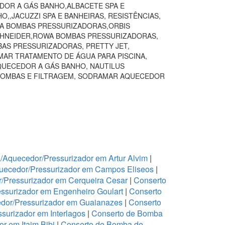
DOR A GÁS BANHO,ALBACETE SPA E
,JACUZZI SPA E BANHEIRAS, RESISTÊNCIAS,
VA BOMBAS PRESSURIZADORAS,ORBIS
SCHNEIDER,ROWA BOMBAS PRESSURIZADORAS,
BAS PRESSURIZADORAS, PRETTY JET,
AR TRATAMENTO DE ÁGUA PARA PISCINA,
QUECEDOR A GÁS BANHO, NAUTILUS
BOMBAS E FILTRAGEM, SODRAMAR AQUECEDOR
Aquecedor/Pressurizador em Artur Alvim
|
uecedor/Pressurizador em Campos Eliseos
|
/Pressurizador em Cerqueira Cesar
|
Conserto
ssurizador em Engenheiro Goulart
|
Conserto
dor/Pressurizador em Guaianazes
|
Conserto
urizador em Interlagos
|
Conserto de Bomba
r em Itaim Bibi
|
Conserto de Bomba de