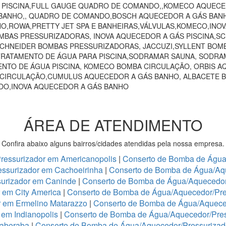
O PISCINA,FULL GAUGE QUADRO DE COMANDO,,KOMECO AQUECE
ANHO,, QUADRO DE COMANDO,BOSCH AQUECEDOR A GÁS BANHO,
HO,ROWA,PRETTY JET SPA E BANHEIRAS,VÁLVULAS,KOMECO,INO
MBAS PRESSURIZADORAS, INOVA AQUECEDOR A GÁS PISCINA,
 SCHNEIDER BOMBAS PRESSURIZADORAS, JACCUZI,SYLLENT BOM
RATAMENTO DE ÁGUA PARA PISCINA,SODRAMAR SAUNA, SODRAM
NTO DE ÁGUA PISCINA, KOMECO BOMBA CIRCULAÇÃO, ORBIS A
 CIRCULAÇÃO,CUMULUS AQUECEDOR A GÁS BANHO, ALBACETE 
NDO,INOVA AQUECEDOR A GÁS BANHO
ÁREA DE ATENDIMENTO
Confira abaixo alguns bairros/cidades atendidas pela nossa empresa.
ressurizador em Americanopolis
|
Conserto de Bomba de Água/
ssurizador em Cachoeirinha
|
Conserto de Bomba de Água/Aq
urizador em Caninde
|
Conserto de Bomba de Água/Aquecedor
 em City America
|
Conserto de Bomba de Água/Aquecedor/Pre
r em Ermelino Matarazzo
|
Conserto de Bomba de Água/Aquece
em Indianopolis
|
Conserto de Bomba de Água/Aquecedor/Press
taberaba
|
Conserto de Bomba de Água/Aquecedor/Pressurizado