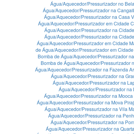
Água/Aquecedor/Pressurizador no Bela
Água/Aquecedor/Pressurizador na Cangai
Água/Aquecedor/Pressurizador na Casa 
Água/Aquecedor/Pressurizador em Cidade C
Água/Aquecedor/Pressurizador na Cidade
Água/Aquecedor/Pressurizador na Cidad
Água/Aquecedor/Pressurizador em Cidade 
de Água/Aquecedor/Pressurizador em Cidade
Bomba de Água/Aquecedor/Pressurizador na
Bomba de Água/Aquecedor/Pressurizador n
Água/Aquecedor/Pressurizador na Fazenda A
Água/Aquecedor/Pressurizador na Gra
Água/Aquecedor/Pressurizador na La
Água/Aquecedor/Pressurizador na
Água/Aquecedor/Pressurizador na Mooca
Água/Aquecedor/Pressurizador na Mova Pira
Água/Aquecedor/Pressurizador na Vila Ma
Água/Aquecedor/Pressurizador na Pen
Água/Aquecedor/Pressurizador na Po
Água/Aquecedor/Pressurizador na Quart