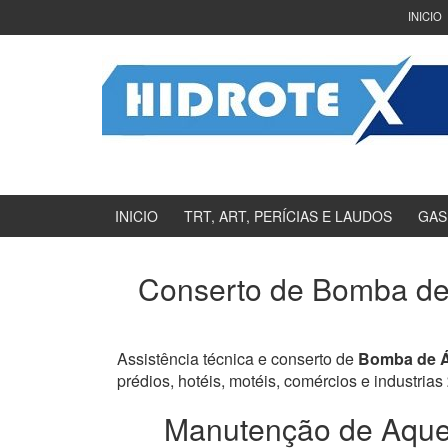
Ir
Pular
INICIO
para
para
o
menu
Conteúdo
principal
INICIO
TRT, ART, PERÍCIAS E LAUDOS
GAS
Conserto de Bomba de
Assistência técnica e conserto de
Bomba de Á
prédios, hotéis, motéis, comércios e industrias
Manutenção de Aquec