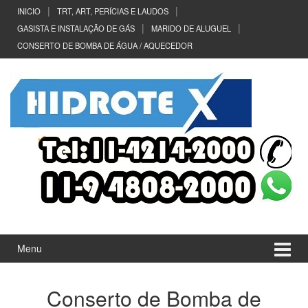
Ir
Pular
INICIO
TRT, ART, PERÍCIAS E LAUDOS
para
para
GASISTA E INSTALAÇÃO DE GÁS
MARIDO DE ALUGUEL
o
menu
CONSERTO DE BOMBA DE ÁGUA / AQUECEDOR
Conteúdo
principal
Menu
Conserto de Bomba de