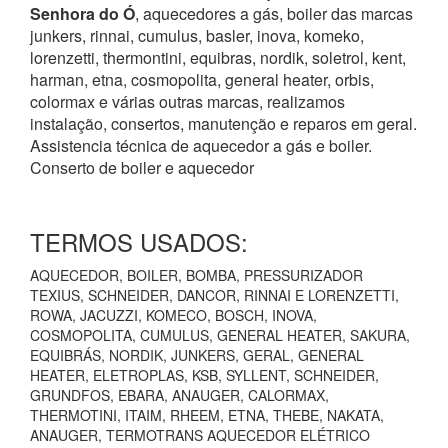
Senhora do Ó
, aquecedores a gás, boiler das marcas
junkers, rinnai, cumulus, basler, inova, komeko,
lorenzetti, thermontini, equibras, nordik, soletrol, kent,
harman, etna, cosmopolita, general heater, orbis,
colormax e várias outras marcas, realizamos
instalação, consertos, manutenção e reparos em geral.
Assistencia técnica de aquecedor a gás e boiler.
Conserto de boiler e aquecedor
TERMOS USADOS:
AQUECEDOR, BOILER, BOMBA, PRESSURIZADOR
TEXIUS, SCHNEIDER, DANCOR, RINNAI E LORENZETTI,
ROWA, JACUZZI, KOMECO, BOSCH, INOVA,
COSMOPOLITA, CUMULUS, GENERAL HEATER, SAKURA,
EQUIBRÁS, NORDIK, JUNKERS, GERAL, GENERAL
HEATER, ELETROPLAS, KSB, SYLLENT, SCHNEIDER,
GRUNDFOS, EBARA, ANAUGER, CALORMAX,
THERMOTINI, ITAIM, RHEEM, ETNA, THEBE, NAKATA,
ANAUGER, TERMOTRANS AQUECEDOR ELÉTRICO