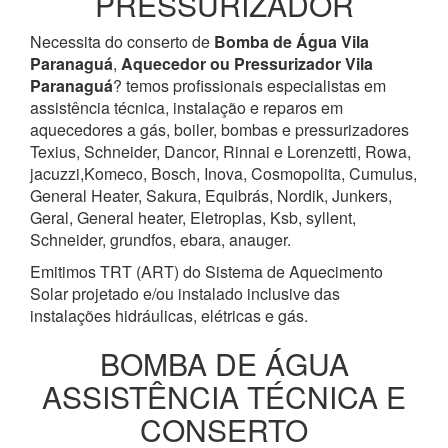
PRESSURIZADOR
Necessita do conserto de
Bomba de Água
Vila
Paranaguá
,
Aquecedor ou Pressurizador
Vila
Paranaguá
? temos profissionais especialistas em
assistência técnica, instalação e reparos em
aquecedores a gás, boiler, bombas e pressurizadores
Texius, Schneider, Dancor, Rinnai e Lorenzetti, Rowa,
jacuzzi,Komeco, Bosch, Inova, Cosmopolita, Cumulus,
General Heater, Sakura, Equibrás, Nordik, Junkers,
Geral, General heater, Eletroplas, Ksb, syllent,
Schneider, grundfos, ebara, anauger.
Emitimos TRT (ART) do Sistema de Aquecimento
Solar projetado e/ou instalado inclusive das
instalações hidráulicas, elétricas e gás.
BOMBA DE ÁGUA
ASSISTÊNCIA TÉCNICA E
CONSERTO