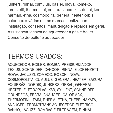
junkers, rinnai, cumulus, basler, inova, komeko,
lorenzetti, thermontini, equibras, nordik, soletrol, kent,
harman, etna, cosmopolita, general heater, orbis,
colormax e várias outras marcas, realizamos
instalação, consertos, manutenção e reparos em geral.
Assistencia técnica de aquecedor a gás e boiler.
Conserto de boiler e aquecedor
TERMOS USADOS:
AQUECEDOR, BOILER, BOMBA, PRESSURIZADOR
TEXIUS, SCHNEIDER, DANCOR, RINNAI E LORENZETTI,
ROWA, JACUZZI, KOMECO, BOSCH, INOVA,
COSMOPOLITA, CUMULUS, GENERAL HEATER, SAKURA,
EQUIBRÁS, NORDIK, JUNKERS, GERAL, GENERAL
HEATER, ELETROPLAS, KSB, SYLLENT, SCHNEIDER,
GRUNDFOS, EBARA, ANAUGER, CALORMAX,
THERMOTINI, ITAIM, RHEEM, ETNA, THEBE, NAKATA,
ANAUGER, TERMOTRANS AQUECEDOR ELÉTRICO
BANHO, JACUZZI BOMBAS E FILTRAGEM, RINNAI