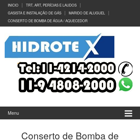
Ir
Pular
INICIO
TRT, ART, PERÍCIAS E LAUDOS
para
para
GASISTA E INSTALAÇÃO DE GÁS
MARIDO DE ALUGUEL
o
menu
CONSERTO DE BOMBA DE ÁGUA / AQUECEDOR
Conteúdo
principal
Menu
Conserto de Bomba de