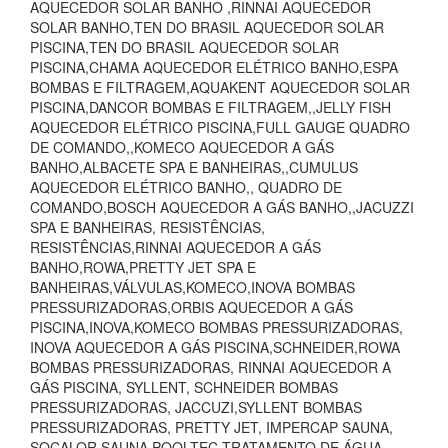
AQUECEDOR SOLAR BANHO ,RINNAI AQUECEDOR
SOLAR BANHO,TEN DO BRASIL AQUECEDOR SOLAR
PISCINA,TEN DO BRASIL AQUECEDOR SOLAR
PISCINA,CHAMA AQUECEDOR ELÉTRICO BANHO,ESPA
BOMBAS E FILTRAGEM,AQUAKENT AQUECEDOR SOLAR
PISCINA,DANCOR BOMBAS E FILTRAGEM,,JELLY FISH
AQUECEDOR ELÉTRICO PISCINA,FULL GAUGE QUADRO
DE COMANDO,,KOMECO AQUECEDOR A GÁS
BANHO,ALBACETE SPA E BANHEIRAS,,CUMULUS
AQUECEDOR ELÉTRICO BANHO,, QUADRO DE
COMANDO,BOSCH AQUECEDOR A GÁS BANHO,,JACUZZI
SPA E BANHEIRAS, RESISTÊNCIAS,
RESISTÊNCIAS,RINNAI AQUECEDOR A GÁS
BANHO,ROWA,PRETTY JET SPA E
BANHEIRAS,VÁLVULAS,KOMECO,INOVA BOMBAS
PRESSURIZADORAS,ORBIS AQUECEDOR A GÁS
PISCINA,INOVA,KOMECO BOMBAS PRESSURIZADORAS,
INOVA AQUECEDOR A GÁS PISCINA,SCHNEIDER,ROWA
BOMBAS PRESSURIZADORAS, RINNAI AQUECEDOR A
GÁS PISCINA, SYLLENT, SCHNEIDER BOMBAS
PRESSURIZADORAS, JACCUZI,SYLLENT BOMBAS
PRESSURIZADORAS, PRETTY JET, IMPERCAP SAUNA,
SOCALOR SAUNA,POOLTEC TRATAMENTO DE ÁGUA