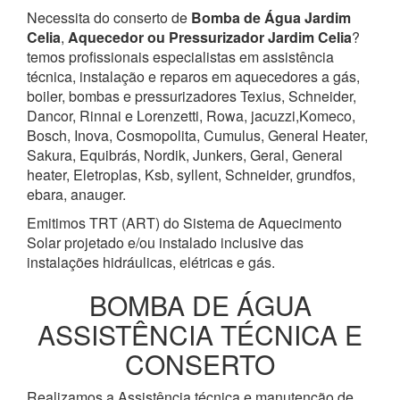
Necessita do conserto de
Bomba de Água
Jardim
Celia
,
Aquecedor ou Pressurizador
Jardim Celia
?
temos profissionais especialistas em assistência
técnica, instalação e reparos em aquecedores a gás,
boiler, bombas e pressurizadores Texius, Schneider,
Dancor, Rinnai e Lorenzetti, Rowa, jacuzzi,Komeco,
Bosch, Inova, Cosmopolita, Cumulus, General Heater,
Sakura, Equibrás, Nordik, Junkers, Geral, General
heater, Eletroplas, Ksb, syllent, Schneider, grundfos,
ebara, anauger.
Emitimos TRT (ART) do Sistema de Aquecimento
Solar projetado e/ou instalado inclusive das
instalações hidráulicas, elétricas e gás.
BOMBA DE ÁGUA
ASSISTÊNCIA TÉCNICA E
CONSERTO
Realizamos a Assistência técnica e manutenção de