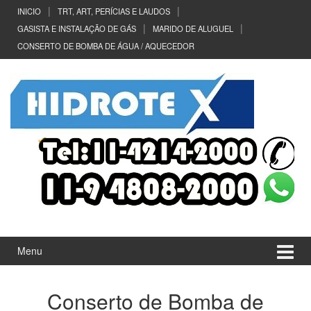
Ir
Pular
INICIO
TRT, ART, PERÍCIAS E LAUDOS
para
para
GASISTA E INSTALAÇÃO DE GÁS
MARIDO DE ALUGUEL
o
menu
CONSERTO DE BOMBA DE ÁGUA / AQUECEDOR
Conteúdo
principal
Menu
Conserto de Bomba de