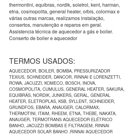
thermontini, equibras, nordik, soletrol, kent, harman,
etna, cosmopolita, general heater, orbis, colormax e
várias outras marcas, realizamos instalação,
consertos, manutenção e reparos em geral.
Assistencia técnica de aquecedor a gás e boiler.
Conserto de boiler e aquecedor
TERMOS USADOS:
AQUECEDOR, BOILER, BOMBA, PRESSURIZADOR
TEXIUS, SCHNEIDER, DANCOR, RINNAI E LORENZETTI,
ROWA, JACUZZI, KOMECO, BOSCH, INOVA,
COSMOPOLITA, CUMULUS, GENERAL HEATER, SAKURA,
EQUIBRÁS, NORDIK, JUNKERS, GERAL, GENERAL
HEATER, ELETROPLAS, KSB, SYLLENT, SCHNEIDER,
GRUNDFOS, EBARA, ANAUGER, CALORMAX,
THERMOTINI, ITAIM, RHEEM, ETNA, THEBE, NAKATA,
ANAUGER, TERMOTRANS AQUECEDOR ELÉTRICO
BANHO, JACUZZI BOMBAS E FILTRAGEM, RINNAI
AQUECEDOR SOLAR BANHO ,RINNAI AQUECEDOR