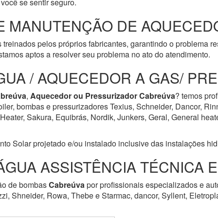
você se sentir seguro.
E MANUTENÇÃO DE AQUECEDO
 treinados pelos próprios fabricantes, garantindo o problema r
tamos aptos a resolver seu problema no ato do atendimento.
GUA / AQUECEDOR A GAS/ PR
breúva
,
Aquecedor ou Pressurizador
Cabreúva
? temos prof
iler, bombas e pressurizadores Texius, Schneider, Dancor, Rin
ater, Sakura, Equibrás, Nordik, Junkers, Geral, General heater,
Solar projetado e/ou instalado inclusive das instalações hidrá
ÁGUA ASSISTÊNCIA TÉCNICA 
ção de bombas
Cabreúva
por profissionais especializados e au
zzi, Shneider, Rowa, Thebe e Starmac, dancor, Syllent, Eletrop