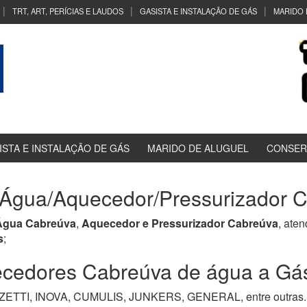
TRT, ART, PERÍCIAS E LAUDOS
GASISTA E INSTALAÇÃO DE GÁS
MARIDO 
ISTA E INSTALAÇÃO DE GÁS
MARIDO DE ALUGUEL
CONSER
Água/Aquecedor/Pressurizador C
Água Cabreúva
,
Aquecedor e Pressurizador Cabreúva
, ate
s
;
edores Cabreúva de água a Gás, 
TI, INOVA, CUMULIS, JUNKERS, GENERAL, entre outras. M