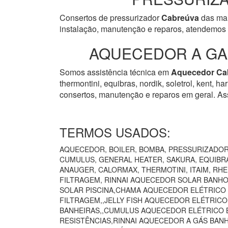
Consertos de pressurizador
Cabreúva
das mar
instalação, manutenção e reparos, atendemos 
AQUECEDOR A GAS
Somos assistência técnica em
Aquecedor
Ca
thermontini, equibras, nordik, soletrol, kent, 
consertos, manutenção e reparos em geral. Ass
TERMOS USADOS:
AQUECEDOR, BOILER, BOMBA, PRESSURIZADOR 
CUMULUS, GENERAL HEATER, SAKURA, EQUIBRÁ
ANAUGER, CALORMAX, THERMOTINI, ITAIM, RH
FILTRAGEM, RINNAI AQUECEDOR SOLAR BANHO
SOLAR PISCINA,CHAMA AQUECEDOR ELÉTRICO
FILTRAGEM,,JELLY FISH AQUECEDOR ELÉTRIC
BANHEIRAS,,CUMULUS AQUECEDOR ELÉTRICO B
RESISTÊNCIAS,RINNAI AQUECEDOR A GÁS BAN