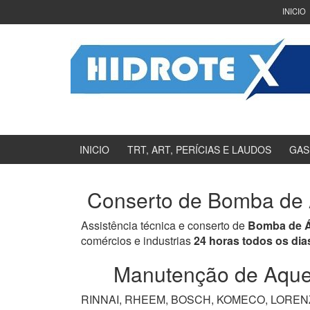
Ir
Pular
INICIO
para
para
o
menu
Conteúdo
principal
INICIO
TRT, ART, PERÍCIAS E LAUDOS
GAS
Conserto de Bomba de 
Assistência técnica e conserto de
Bomba de 
comércios e industrias
24 horas todos os dia
Manutenção de Aquec
RINNAI, RHEEM, BOSCH, KOMECO, LORENZET