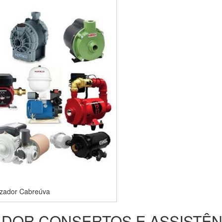
izador Cabreúva
DOR CONSERTOS E ASSISTÊN