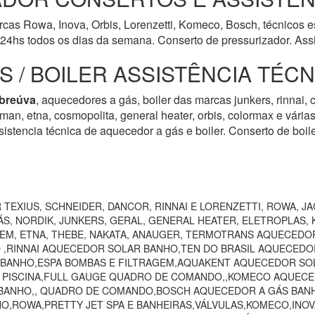
cas Rowa, Inova, Orbis, Lorenzetti, Komeco, Bosch, técnicos es
24hs todos os dias da semana. Conserto de pressurizador. Assi
 / BOILER ASSISTÊNCIA TÉC
breúva
, aquecedores a gás, boiler das marcas junkers, rinnai, c
harman, etna, cosmopolita, general heater, orbis, colormax e vári
istencia técnica de aquecedor a gás e boiler. Conserto de boil
TEXIUS, SCHNEIDER, DANCOR, RINNAI E LORENZETTI, ROWA, JA
S, NORDIK, JUNKERS, GERAL, GENERAL HEATER, ELETROPLAS, K
EEM, ETNA, THEBE, NAKATA, ANAUGER, TERMOTRANS AQUECEDO
 ,RINNAI AQUECEDOR SOLAR BANHO,TEN DO BRASIL AQUECEDO
 BANHO,ESPA BOMBAS E FILTRAGEM,AQUAKENT AQUECEDOR SOL
O PISCINA,FULL GAUGE QUADRO DE COMANDO,,KOMECO AQUECE
ANHO,, QUADRO DE COMANDO,BOSCH AQUECEDOR A GÁS BANHO,
HO,ROWA,PRETTY JET SPA E BANHEIRAS,VÁLVULAS,KOMECO,INO