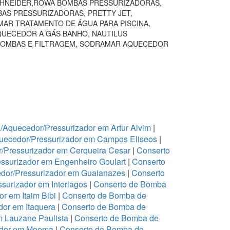
SCHNEIDER,ROWA BOMBAS PRESSURIZADORAS,
BAS PRESSURIZADORAS, PRETTY JET,
AR TRATAMENTO DE ÁGUA PARA PISCINA,
QUECEDOR A GÁS BANHO, NAUTILUS
BOMBAS E FILTRAGEM, SODRAMAR AQUECEDOR
Aquecedor/Pressurizador em Artur Alvim
|
uecedor/Pressurizador em Campos Eliseos
|
/Pressurizador em Cerqueira Cesar
|
Conserto
ssurizador em Engenheiro Goulart
|
Conserto
dor/Pressurizador em Guaianazes
|
Conserto
urizador em Interlagos
|
Conserto de Bomba
r em Itaim Bibi
|
Conserto de Bomba de
or em Itaquera
|
Conserto de Bomba de
m Lauzane Paulista
|
Conserto de Bomba de
ador em Moema
|
Conserto de Bomba de