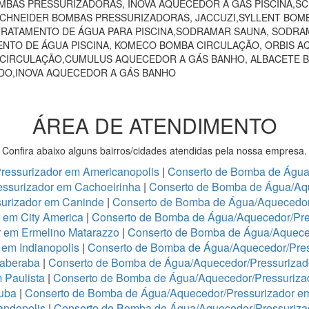
MBAS PRESSURIZADORAS, INOVA AQUECEDOR A GÁS PISCINA,
 SCHNEIDER BOMBAS PRESSURIZADORAS, JACCUZI,SYLLENT BOM
RATAMENTO DE ÁGUA PARA PISCINA,SODRAMAR SAUNA, SODRAM
NTO DE ÁGUA PISCINA, KOMECO BOMBA CIRCULAÇÃO, ORBIS A
 CIRCULAÇÃO,CUMULUS AQUECEDOR A GÁS BANHO, ALBACETE 
NDO,INOVA AQUECEDOR A GÁS BANHO
ÁREA DE ATENDIMENTO
Confira abaixo alguns bairros/cidades atendidas pela nossa empresa.
ressurizador em Americanopolis
|
Conserto de Bomba de Água/
ssurizador em Cachoeirinha
|
Conserto de Bomba de Água/Aq
urizador em Caninde
|
Conserto de Bomba de Água/Aquecedor
 em City America
|
Conserto de Bomba de Água/Aquecedor/Pre
r em Ermelino Matarazzo
|
Conserto de Bomba de Água/Aquece
em Indianopolis
|
Conserto de Bomba de Água/Aquecedor/Press
taberaba
|
Conserto de Bomba de Água/Aquecedor/Pressurizado
 Paulista
|
Conserto de Bomba de Água/Aquecedor/Pressurizad
tuba
|
Conserto de Bomba de Água/Aquecedor/Pressurizador e
andopolis
|
Conserto de Bomba de Água/Aquecedor/Pressuriz