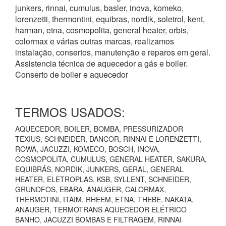
junkers, rinnai, cumulus, basler, inova, komeko,
lorenzetti, thermontini, equibras, nordik, soletrol, kent,
harman, etna, cosmopolita, general heater, orbis,
colormax e várias outras marcas, realizamos
instalação, consertos, manutenção e reparos em geral.
Assistencia técnica de aquecedor a gás e boiler.
Conserto de boiler e aquecedor
TERMOS USADOS:
AQUECEDOR, BOILER, BOMBA, PRESSURIZADOR
TEXIUS, SCHNEIDER, DANCOR, RINNAI E LORENZETTI,
ROWA, JACUZZI, KOMECO, BOSCH, INOVA,
COSMOPOLITA, CUMULUS, GENERAL HEATER, SAKURA,
EQUIBRÁS, NORDIK, JUNKERS, GERAL, GENERAL
HEATER, ELETROPLAS, KSB, SYLLENT, SCHNEIDER,
GRUNDFOS, EBARA, ANAUGER, CALORMAX,
THERMOTINI, ITAIM, RHEEM, ETNA, THEBE, NAKATA,
ANAUGER, TERMOTRANS AQUECEDOR ELÉTRICO
BANHO, JACUZZI BOMBAS E FILTRAGEM, RINNAI