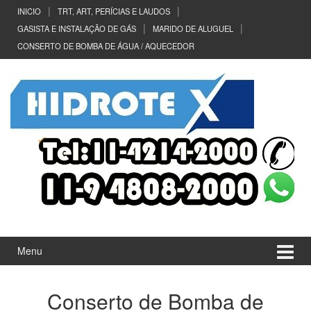
Ir
Pular
INICIO
TRT, ART, PERÍCIAS E LAUDOS
para
para
GASISTA E INSTALAÇÃO DE GÁS
MARIDO DE ALUGUEL
o
menu
CONSERTO DE BOMBA DE ÁGUA / AQUECEDOR
Conteúdo
principal
Menu
Conserto de Bomba de