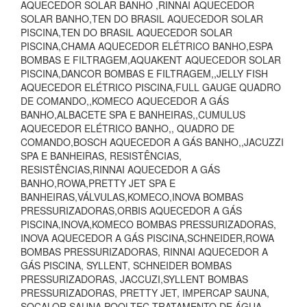
AQUECEDOR SOLAR BANHO ,RINNAI AQUECEDOR
SOLAR BANHO,TEN DO BRASIL AQUECEDOR SOLAR
PISCINA,TEN DO BRASIL AQUECEDOR SOLAR
PISCINA,CHAMA AQUECEDOR ELÉTRICO BANHO,ESPA
BOMBAS E FILTRAGEM,AQUAKENT AQUECEDOR SOLAR
PISCINA,DANCOR BOMBAS E FILTRAGEM,,JELLY FISH
AQUECEDOR ELÉTRICO PISCINA,FULL GAUGE QUADRO
DE COMANDO,,KOMECO AQUECEDOR A GÁS
BANHO,ALBACETE SPA E BANHEIRAS,,CUMULUS
AQUECEDOR ELÉTRICO BANHO,, QUADRO DE
COMANDO,BOSCH AQUECEDOR A GÁS BANHO,,JACUZZI
SPA E BANHEIRAS, RESISTÊNCIAS,
RESISTÊNCIAS,RINNAI AQUECEDOR A GÁS
BANHO,ROWA,PRETTY JET SPA E
BANHEIRAS,VÁLVULAS,KOMECO,INOVA BOMBAS
PRESSURIZADORAS,ORBIS AQUECEDOR A GÁS
PISCINA,INOVA,KOMECO BOMBAS PRESSURIZADORAS,
INOVA AQUECEDOR A GÁS PISCINA,SCHNEIDER,ROWA
BOMBAS PRESSURIZADORAS, RINNAI AQUECEDOR A
GÁS PISCINA, SYLLENT, SCHNEIDER BOMBAS
PRESSURIZADORAS, JACCUZI,SYLLENT BOMBAS
PRESSURIZADORAS, PRETTY JET, IMPERCAP SAUNA,
SOCALOR SAUNA,POOLTEC TRATAMENTO DE ÁGUA