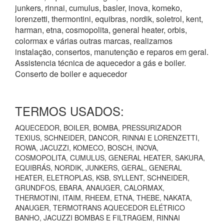
junkers, rinnai, cumulus, basler, inova, komeko,
lorenzetti, thermontini, equibras, nordik, soletrol, kent,
harman, etna, cosmopolita, general heater, orbis,
colormax e várias outras marcas, realizamos
instalação, consertos, manutenção e reparos em geral.
Assistencia técnica de aquecedor a gás e boiler.
Conserto de boiler e aquecedor
TERMOS USADOS:
AQUECEDOR, BOILER, BOMBA, PRESSURIZADOR
TEXIUS, SCHNEIDER, DANCOR, RINNAI E LORENZETTI,
ROWA, JACUZZI, KOMECO, BOSCH, INOVA,
COSMOPOLITA, CUMULUS, GENERAL HEATER, SAKURA,
EQUIBRÁS, NORDIK, JUNKERS, GERAL, GENERAL
HEATER, ELETROPLAS, KSB, SYLLENT, SCHNEIDER,
GRUNDFOS, EBARA, ANAUGER, CALORMAX,
THERMOTINI, ITAIM, RHEEM, ETNA, THEBE, NAKATA,
ANAUGER, TERMOTRANS AQUECEDOR ELÉTRICO
BANHO, JACUZZI BOMBAS E FILTRAGEM, RINNAI