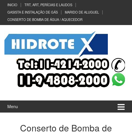
Ir
Pular
INICIO
TRT, ART, PERÍCIAS E LAUDOS
para
para
GASISTA E INSTALAÇÃO DE GÁS
MARIDO DE ALUGUEL
o
menu
CONSERTO DE BOMBA DE ÁGUA / AQUECEDOR
Conteúdo
principal
Menu
Conserto de Bomba de