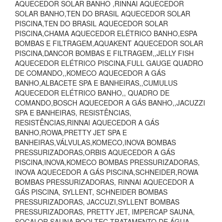
AQUECEDOR SOLAR BANHO ,RINNAI AQUECEDOR
SOLAR BANHO,TEN DO BRASIL AQUECEDOR SOLAR
PISCINA,TEN DO BRASIL AQUECEDOR SOLAR
PISCINA,CHAMA AQUECEDOR ELÉTRICO BANHO,ESPA
BOMBAS E FILTRAGEM,AQUAKENT AQUECEDOR SOLAR
PISCINA,DANCOR BOMBAS E FILTRAGEM,,JELLY FISH
AQUECEDOR ELÉTRICO PISCINA,FULL GAUGE QUADRO
DE COMANDO,,KOMECO AQUECEDOR A GÁS
BANHO,ALBACETE SPA E BANHEIRAS,,CUMULUS
AQUECEDOR ELÉTRICO BANHO,, QUADRO DE
COMANDO,BOSCH AQUECEDOR A GÁS BANHO,,JACUZZI
SPA E BANHEIRAS, RESISTÊNCIAS,
RESISTÊNCIAS,RINNAI AQUECEDOR A GÁS
BANHO,ROWA,PRETTY JET SPA E
BANHEIRAS,VÁLVULAS,KOMECO,INOVA BOMBAS
PRESSURIZADORAS,ORBIS AQUECEDOR A GÁS
PISCINA,INOVA,KOMECO BOMBAS PRESSURIZADORAS,
INOVA AQUECEDOR A GÁS PISCINA,SCHNEIDER,ROWA
BOMBAS PRESSURIZADORAS, RINNAI AQUECEDOR A
GÁS PISCINA, SYLLENT, SCHNEIDER BOMBAS
PRESSURIZADORAS, JACCUZI,SYLLENT BOMBAS
PRESSURIZADORAS, PRETTY JET, IMPERCAP SAUNA,
SOCALOR SAUNA,POOLTEC TRATAMENTO DE ÁGUA