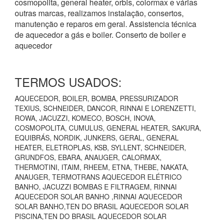
cosmopolita, general heater, orbis, colormax e várias
outras marcas, realizamos instalação, consertos,
manutenção e reparos em geral. Assistencia técnica
de aquecedor a gás e boiler. Conserto de boiler e
aquecedor
TERMOS USADOS:
AQUECEDOR, BOILER, BOMBA, PRESSURIZADOR
TEXIUS, SCHNEIDER, DANCOR, RINNAI E LORENZETTI,
ROWA, JACUZZI, KOMECO, BOSCH, INOVA,
COSMOPOLITA, CUMULUS, GENERAL HEATER, SAKURA,
EQUIBRÁS, NORDIK, JUNKERS, GERAL, GENERAL
HEATER, ELETROPLAS, KSB, SYLLENT, SCHNEIDER,
GRUNDFOS, EBARA, ANAUGER, CALORMAX,
THERMOTINI, ITAIM, RHEEM, ETNA, THEBE, NAKATA,
ANAUGER, TERMOTRANS AQUECEDOR ELÉTRICO
BANHO, JACUZZI BOMBAS E FILTRAGEM, RINNAI
AQUECEDOR SOLAR BANHO ,RINNAI AQUECEDOR
SOLAR BANHO,TEN DO BRASIL AQUECEDOR SOLAR
PISCINA,TEN DO BRASIL AQUECEDOR SOLAR