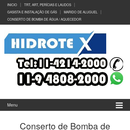
Ir
Pular
INICIO
TRT, ART, PERÍCIAS E LAUDOS
para
para
GASISTA E INSTALAÇÃO DE GÁS
MARIDO DE ALUGUEL
o
menu
CONSERTO DE BOMBA DE ÁGUA / AQUECEDOR
Conteúdo
principal
Menu
Conserto de Bomba de