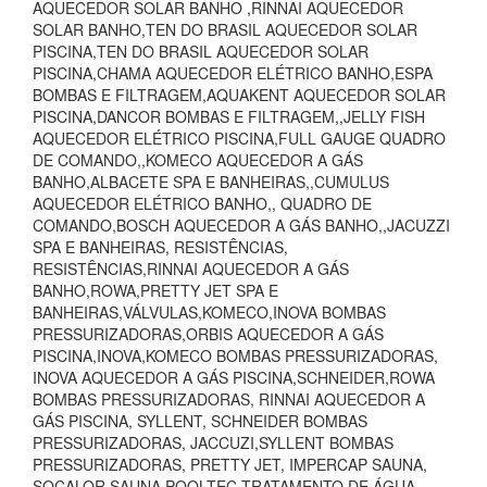
AQUECEDOR SOLAR BANHO ,RINNAI AQUECEDOR
SOLAR BANHO,TEN DO BRASIL AQUECEDOR SOLAR
PISCINA,TEN DO BRASIL AQUECEDOR SOLAR
PISCINA,CHAMA AQUECEDOR ELÉTRICO BANHO,ESPA
BOMBAS E FILTRAGEM,AQUAKENT AQUECEDOR SOLAR
PISCINA,DANCOR BOMBAS E FILTRAGEM,,JELLY FISH
AQUECEDOR ELÉTRICO PISCINA,FULL GAUGE QUADRO
DE COMANDO,,KOMECO AQUECEDOR A GÁS
BANHO,ALBACETE SPA E BANHEIRAS,,CUMULUS
AQUECEDOR ELÉTRICO BANHO,, QUADRO DE
COMANDO,BOSCH AQUECEDOR A GÁS BANHO,,JACUZZI
SPA E BANHEIRAS, RESISTÊNCIAS,
RESISTÊNCIAS,RINNAI AQUECEDOR A GÁS
BANHO,ROWA,PRETTY JET SPA E
BANHEIRAS,VÁLVULAS,KOMECO,INOVA BOMBAS
PRESSURIZADORAS,ORBIS AQUECEDOR A GÁS
PISCINA,INOVA,KOMECO BOMBAS PRESSURIZADORAS,
INOVA AQUECEDOR A GÁS PISCINA,SCHNEIDER,ROWA
BOMBAS PRESSURIZADORAS, RINNAI AQUECEDOR A
GÁS PISCINA, SYLLENT, SCHNEIDER BOMBAS
PRESSURIZADORAS, JACCUZI,SYLLENT BOMBAS
PRESSURIZADORAS, PRETTY JET, IMPERCAP SAUNA,
SOCALOR SAUNA,POOLTEC TRATAMENTO DE ÁGUA