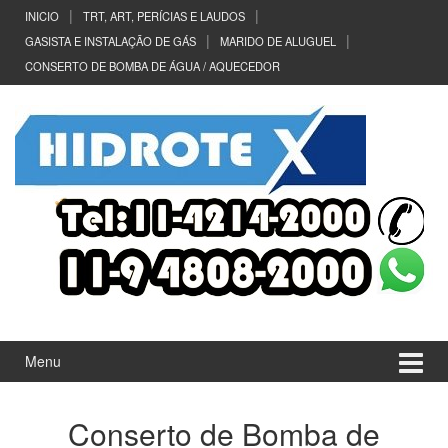
Ir
Pular
INICIO
TRT, ART, PERÍCIAS E LAUDOS
para
para
GASISTA E INSTALAÇÃO DE GÁS
MARIDO DE ALUGUEL
o
menu
CONSERTO DE BOMBA DE ÁGUA / AQUECEDOR
Conteúdo
principal
Menu
Conserto de Bomba de