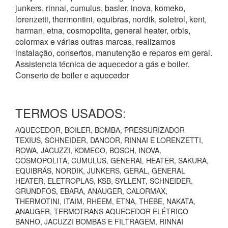
junkers, rinnai, cumulus, basler, inova, komeko,
lorenzetti, thermontini, equibras, nordik, soletrol, kent,
harman, etna, cosmopolita, general heater, orbis,
colormax e várias outras marcas, realizamos
instalação, consertos, manutenção e reparos em geral.
Assistencia técnica de aquecedor a gás e boiler.
Conserto de boiler e aquecedor
TERMOS USADOS:
AQUECEDOR, BOILER, BOMBA, PRESSURIZADOR
TEXIUS, SCHNEIDER, DANCOR, RINNAI E LORENZETTI,
ROWA, JACUZZI, KOMECO, BOSCH, INOVA,
COSMOPOLITA, CUMULUS, GENERAL HEATER, SAKURA,
EQUIBRÁS, NORDIK, JUNKERS, GERAL, GENERAL
HEATER, ELETROPLAS, KSB, SYLLENT, SCHNEIDER,
GRUNDFOS, EBARA, ANAUGER, CALORMAX,
THERMOTINI, ITAIM, RHEEM, ETNA, THEBE, NAKATA,
ANAUGER, TERMOTRANS AQUECEDOR ELÉTRICO
BANHO, JACUZZI BOMBAS E FILTRAGEM, RINNAI