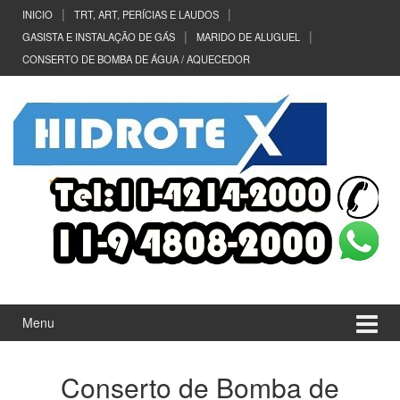
Ir
Pular
INICIO
TRT, ART, PERÍCIAS E LAUDOS
para
para
GASISTA E INSTALAÇÃO DE GÁS
MARIDO DE ALUGUEL
o
menu
CONSERTO DE BOMBA DE ÁGUA / AQUECEDOR
Conteúdo
principal
Menu
Conserto de Bomba de