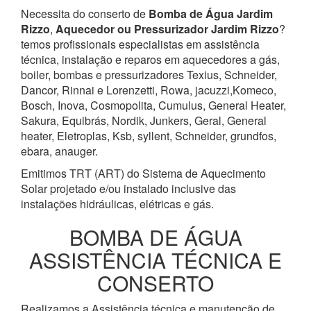
Necessita do conserto de
Bomba de Água
Jardim
Rizzo
,
Aquecedor ou Pressurizador
Jardim Rizzo
?
temos profissionais especialistas em assistência
técnica, instalação e reparos em aquecedores a gás,
boiler, bombas e pressurizadores Texius, Schneider,
Dancor, Rinnai e Lorenzetti, Rowa, jacuzzi,Komeco,
Bosch, Inova, Cosmopolita, Cumulus, General Heater,
Sakura, Equibrás, Nordik, Junkers, Geral, General
heater, Eletroplas, Ksb, syllent, Schneider, grundfos,
ebara, anauger.
Emitimos TRT (ART) do Sistema de Aquecimento
Solar projetado e/ou instalado inclusive das
instalações hidráulicas, elétricas e gás.
BOMBA DE ÁGUA
ASSISTÊNCIA TÉCNICA E
CONSERTO
Realizamos a Assistência técnica e manutenção de