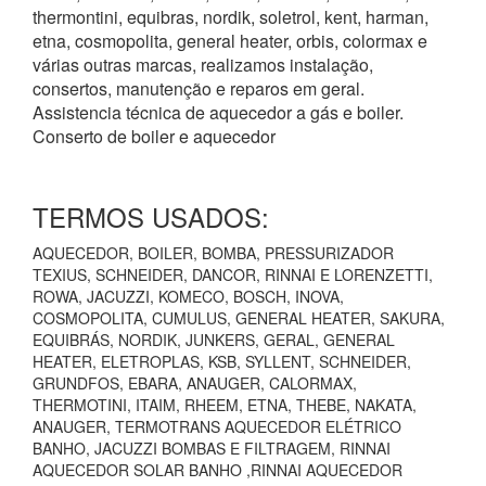
thermontini, equibras, nordik, soletrol, kent, harman,
etna, cosmopolita, general heater, orbis, colormax e
várias outras marcas, realizamos instalação,
consertos, manutenção e reparos em geral.
Assistencia técnica de aquecedor a gás e boiler.
Conserto de boiler e aquecedor
TERMOS USADOS:
AQUECEDOR, BOILER, BOMBA, PRESSURIZADOR
TEXIUS, SCHNEIDER, DANCOR, RINNAI E LORENZETTI,
ROWA, JACUZZI, KOMECO, BOSCH, INOVA,
COSMOPOLITA, CUMULUS, GENERAL HEATER, SAKURA,
EQUIBRÁS, NORDIK, JUNKERS, GERAL, GENERAL
HEATER, ELETROPLAS, KSB, SYLLENT, SCHNEIDER,
GRUNDFOS, EBARA, ANAUGER, CALORMAX,
THERMOTINI, ITAIM, RHEEM, ETNA, THEBE, NAKATA,
ANAUGER, TERMOTRANS AQUECEDOR ELÉTRICO
BANHO, JACUZZI BOMBAS E FILTRAGEM, RINNAI
AQUECEDOR SOLAR BANHO ,RINNAI AQUECEDOR