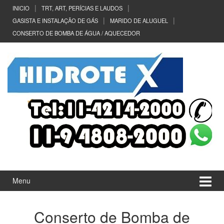
Ir
Pular
INICIO
TRT, ART, PERÍCIAS E LAUDOS
para
para
GASISTA E INSTALAÇÃO DE GÁS
MARIDO DE ALUGUEL
o
menu
CONSERTO DE BOMBA DE ÁGUA / AQUECEDOR
Conteúdo
principal
Menu
Conserto de Bomba de