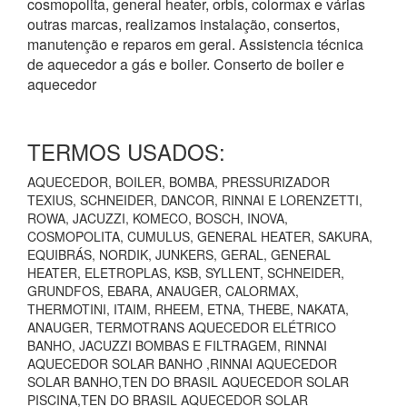
cosmopolita, general heater, orbis, colormax e várias
outras marcas, realizamos instalação, consertos,
manutenção e reparos em geral. Assistencia técnica
de aquecedor a gás e boiler. Conserto de boiler e
aquecedor
TERMOS USADOS:
AQUECEDOR, BOILER, BOMBA, PRESSURIZADOR
TEXIUS, SCHNEIDER, DANCOR, RINNAI E LORENZETTI,
ROWA, JACUZZI, KOMECO, BOSCH, INOVA,
COSMOPOLITA, CUMULUS, GENERAL HEATER, SAKURA,
EQUIBRÁS, NORDIK, JUNKERS, GERAL, GENERAL
HEATER, ELETROPLAS, KSB, SYLLENT, SCHNEIDER,
GRUNDFOS, EBARA, ANAUGER, CALORMAX,
THERMOTINI, ITAIM, RHEEM, ETNA, THEBE, NAKATA,
ANAUGER, TERMOTRANS AQUECEDOR ELÉTRICO
BANHO, JACUZZI BOMBAS E FILTRAGEM, RINNAI
AQUECEDOR SOLAR BANHO ,RINNAI AQUECEDOR
SOLAR BANHO,TEN DO BRASIL AQUECEDOR SOLAR
PISCINA,TEN DO BRASIL AQUECEDOR SOLAR