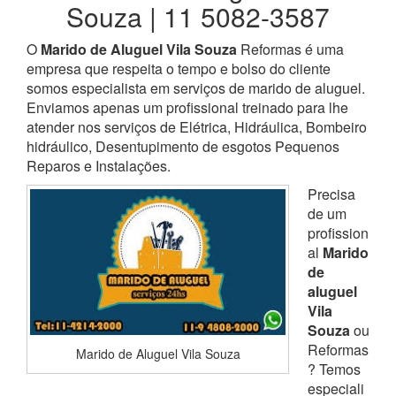
Souza | 11 5082-3587
O
Marido de Aluguel Vila Souza
Reformas é uma
empresa que respeita o tempo e bolso do cliente
somos especialista em serviços de marido de aluguel.
Enviamos apenas um profissional treinado para lhe
atender nos serviços de Elétrica, Hidráulica, Bombeiro
hidráulico, Desentupimento de esgotos Pequenos
Reparos e Instalações.
Precisa
de um
profission
al
Marido
de
aluguel
Vila
Souza
ou
Reformas
Marido de Aluguel Vila Souza
? Temos
especiali