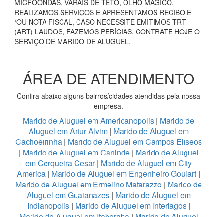
MICROONDAS, VARAIS DE TETO, OLHO MÁGICO.
REALIZAMOS SERVIÇOS E APRESENTAMOS RECIBO E
/OU NOTA FISCAL, CASO NECESSITE EMITIMOS TRT
(ART) LAUDOS, FAZEMOS PERÍCIAS, CONTRATE HOJE O
SERVIÇO DE MARIDO DE ALUGUEL.
ÁREA DE ATENDIMENTO
Confira abaixo alguns bairros/cidades atendidas pela nossa
empresa.
Marido de Aluguel em Americanopolis
|
Marido de
Aluguel em Artur Alvim
|
Marido de Aluguel em
Cachoeirinha
|
Marido de Aluguel em Campos Eliseos
|
Marido de Aluguel em Caninde
|
Marido de Aluguel
em Cerqueira Cesar
|
Marido de Aluguel em City
America
|
Marido de Aluguel em Engenheiro Goulart
|
Marido de Aluguel em Ermelino Matarazzo
|
Marido de
Aluguel em Guaianazes
|
Marido de Aluguel em
Indianopolis
|
Marido de Aluguel em Interlagos
|
Marido de Aluguel em Itaberaba
|
Marido de Aluguel