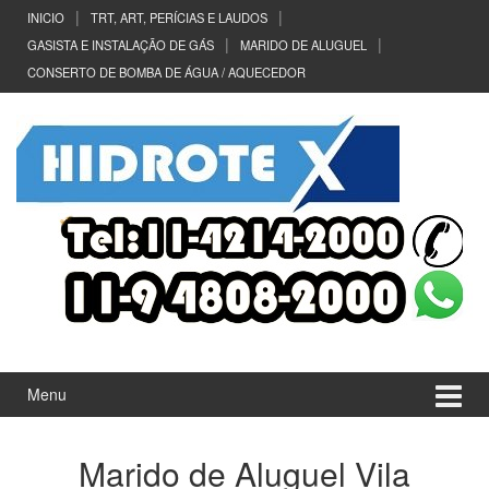
Ir
Pular
INICIO
TRT, ART, PERÍCIAS E LAUDOS
para
para
GASISTA E INSTALAÇÃO DE GÁS
MARIDO DE ALUGUEL
o
menu
CONSERTO DE BOMBA DE ÁGUA / AQUECEDOR
Conteúdo
principal
Menu
Marido de Aluguel Vila