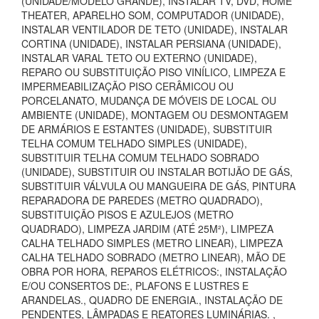
(UNIDADE/MODELO GRANDE), INSTALAR TV, DVD, HOME
THEATER, APARELHO SOM, COMPUTADOR (UNIDADE),
INSTALAR VENTILADOR DE TETO (UNIDADE), INSTALAR
CORTINA (UNIDADE), INSTALAR PERSIANA (UNIDADE),
INSTALAR VARAL TETO OU EXTERNO (UNIDADE),
REPARO OU SUBSTITUIÇÃO PISO VINÍLICO, LIMPEZA E
IMPERMEABILIZAÇÃO PISO CERÂMICOU OU
PORCELANATO, MUDANÇA DE MÓVEIS DE LOCAL OU
AMBIENTE (UNIDADE), MONTAGEM OU DESMONTAGEM
DE ARMÁRIOS E ESTANTES (UNIDADE), SUBSTITUIR
TELHA COMUM TELHADO SIMPLES (UNIDADE),
SUBSTITUIR TELHA COMUM TELHADO SOBRADO
(UNIDADE), SUBSTITUIR OU INSTALAR BOTIJÃO DE GÁS,
SUBSTITUIR VÁLVULA OU MANGUEIRA DE GÁS, PINTURA
REPARADORA DE PAREDES (METRO QUADRADO),
SUBSTITUIÇÃO PISOS E AZULEJOS (METRO
QUADRADO), LIMPEZA JARDIM (ATÉ 25M²), LIMPEZA
CALHA TELHADO SIMPLES (METRO LINEAR), LIMPEZA
CALHA TELHADO SOBRADO (METRO LINEAR), MÃO DE
OBRA POR HORA, REPAROS ELÉTRICOS:, INSTALAÇÃO
E/OU CONSERTOS DE:, PLAFONS E LUSTRES E
ARANDELAS., QUADRO DE ENERGIA., INSTALAÇÃO DE
PENDENTES, LÂMPADAS E REATORES LUMINÁRIAS. ,