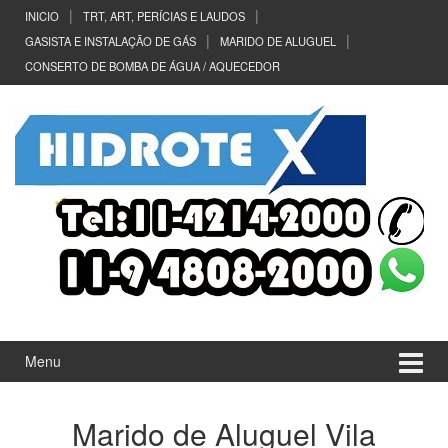
Ir
Pular
INICIO
TRT, ART, PERÍCIAS E LAUDOS
para
para
GASISTA E INSTALAÇÃO DE GÁS
MARIDO DE ALUGUEL
o
menu
CONSERTO DE BOMBA DE ÁGUA / AQUECEDOR
Conteúdo
principal
Menu
Marido de Aluguel Vila