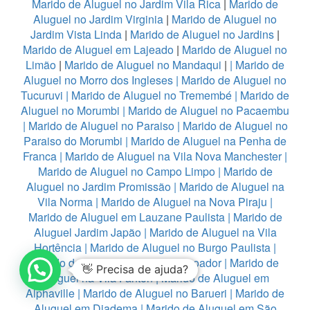
Marido de Aluguel no Jardim Vila Rica
|
Marido de
Aluguel no Jardim Virginia
|
Marido de Aluguel no
Jardim Vista Linda
|
Marido de Aluguel no Jardins
|
Marido de Aluguel em Lajeado
|
Marido de Aluguel no
Limão
|
Marido de Aluguel no Mandaqui
|
|
Marido de
Aluguel no Morro dos Ingleses
|
Marido de Aluguel no
Tucuruvi
|
Marido de Aluguel no Tremembé
|
Marido de
Aluguel no Morumbi
|
Marido de Aluguel no Pacaembu
|
Marido de Aluguel no Paraiso
|
Marido de Aluguel no
Paraiso do Morumbi
|
Marido de Aluguel na Penha de
Franca
|
Marido de Aluguel na Vila Nova Manchester
|
Marido de Aluguel no Campo Limpo
|
Marido de
Aluguel no Jardim Promissão
|
Marido de Aluguel na
Vila Norma
|
Marido de Aluguel na Nova Piraju
|
Marido de Aluguel em Lauzane Paulista
|
Marido de
Aluguel Jardim Japão
|
Marido de Aluguel na Vila
Hortência
|
Marido de Aluguel no Burgo Paulista
|
Marido de Aluguel no Jardim Arpoador
|
Marido de
👋 Precisa de ajuda?
Aluguel na Vila Fanton
|
Marido de Aluguel em
Alphaville
|
Marido de Aluguel no Barueri
|
Marido de
Aluguel em Diadema
|
Marido de Aluguel em São