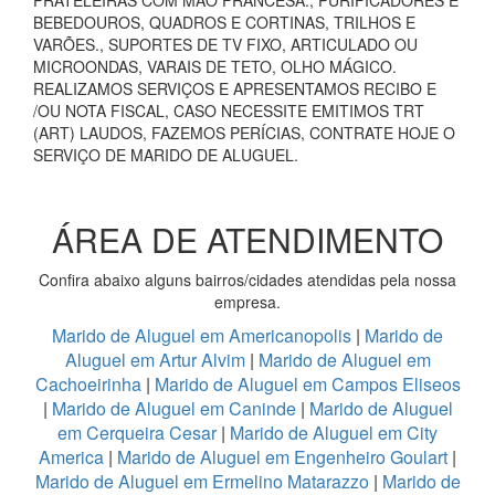
PRATELEIRAS COM MÃO FRANCESA., PURIFICADORES E
BEBEDOUROS, QUADROS E CORTINAS, TRILHOS E
VARÕES., SUPORTES DE TV FIXO, ARTICULADO OU
MICROONDAS, VARAIS DE TETO, OLHO MÁGICO.
REALIZAMOS SERVIÇOS E APRESENTAMOS RECIBO E
/OU NOTA FISCAL, CASO NECESSITE EMITIMOS TRT
(ART) LAUDOS, FAZEMOS PERÍCIAS, CONTRATE HOJE O
SERVIÇO DE MARIDO DE ALUGUEL.
ÁREA DE ATENDIMENTO
Confira abaixo alguns bairros/cidades atendidas pela nossa
empresa.
Marido de Aluguel em Americanopolis
|
Marido de
Aluguel em Artur Alvim
|
Marido de Aluguel em
Cachoeirinha
|
Marido de Aluguel em Campos Eliseos
|
Marido de Aluguel em Caninde
|
Marido de Aluguel
em Cerqueira Cesar
|
Marido de Aluguel em City
America
|
Marido de Aluguel em Engenheiro Goulart
|
Marido de Aluguel em Ermelino Matarazzo
|
Marido de