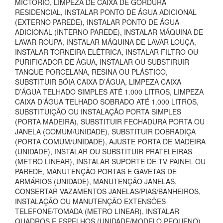
MICTÓRIO, LIMPEZA DE CAIXA DE GORDURA
RESIDENCIAL, INSTALAR PONTO DE ÁGUA ADICIONAL
(EXTERNO PAREDE), INSTALAR PONTO DE ÁGUA
ADICIONAL (INTERNO PAREDE), INSTALAR MÁQUINA DE
LAVAR ROUPA, INSTALAR MÁQUINA DE LAVAR LOUÇA,
INSTALAR TORNEIRA ELÉTRICA, INSTALAR FILTRO OU
PURIFICADOR DE ÁGUA, INSTALAR OU SUBSTIRUIR
TANQUE PORCELANA, RESINA OU PLÁSTICO,
SUBSTITUIR BÓIA CAIXA D’ÁGUA, LIMPEZA CAIXA
D’ÁGUA TELHADO SIMPLES ATÉ 1.000 LITROS, LIMPEZA
CAIXA D’ÁGUA TELHADO SOBRADO ATÉ 1.000 LITROS,
SUBSTITUIÇÃO OU INSTALAÇÃO PORTA SIMPLES
(PORTA MADEIRA), SUBSTITUIR FECHADURA PORTA OU
JANELA (COMUM/UNIDADE), SUBSTITUIR DOBRADIÇA
(PORTA COMUM/UNIDADE), AJUSTE PORTA DE MADEIRA
(UNIDADE), INSTALAR OU SUBSTITUIR PRATELEIRAS
(METRO LINEAR), INSTALAR SUPORTE DE TV PAINEL OU
PAREDE, MANUTENÇÃO PORTAS E GAVETAS DE
ARMÁRIOS (UNIDADE), MANUTENÇÃO JANELAS,
CONSERTAR VAZAMENTOS JANELAS/PIAS/BANHEIROS,
INSTALAÇÃO OU MANUTENÇÃO EXTENSÕES
TELEFONE/TOMADA (METRO LINEAR), INSTALAR
QUADROS E ESPELHOS (UNIDADE/MODELO PEQUENO),