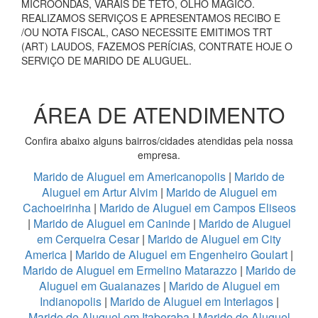
MICROONDAS, VARAIS DE TETO, OLHO MÁGICO.
REALIZAMOS SERVIÇOS E APRESENTAMOS RECIBO E
/OU NOTA FISCAL, CASO NECESSITE EMITIMOS TRT
(ART) LAUDOS, FAZEMOS PERÍCIAS, CONTRATE HOJE O
SERVIÇO DE MARIDO DE ALUGUEL.
ÁREA DE ATENDIMENTO
Confira abaixo alguns bairros/cidades atendidas pela nossa
empresa.
Marido de Aluguel em Americanopolis
|
Marido de
Aluguel em Artur Alvim
|
Marido de Aluguel em
Cachoeirinha
|
Marido de Aluguel em Campos Eliseos
|
Marido de Aluguel em Caninde
|
Marido de Aluguel
em Cerqueira Cesar
|
Marido de Aluguel em City
America
|
Marido de Aluguel em Engenheiro Goulart
|
Marido de Aluguel em Ermelino Matarazzo
|
Marido de
Aluguel em Guaianazes
|
Marido de Aluguel em
Indianopolis
|
Marido de Aluguel em Interlagos
|
Marido de Aluguel em Itaberaba
|
Marido de Aluguel