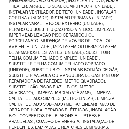
(UNIDADE/MODELO GRANDE), INSTALAR TV, DVD, HOME
THEATER, APARELHO SOM, COMPUTADOR (UNIDADE),
INSTALAR VENTILADOR DE TETO (UNIDADE), INSTALAR
CORTINA (UNIDADE), INSTALAR PERSIANA (UNIDADE),
INSTALAR VARAL TETO OU EXTERNO (UNIDADE),
REPARO OU SUBSTITUIÇÃO PISO VINÍLICO, LIMPEZA E
IMPERMEABILIZAÇÃO PISO CERÂMICOU OU
PORCELANATO, MUDANÇA DE MÓVEIS DE LOCAL OU
AMBIENTE (UNIDADE), MONTAGEM OU DESMONTAGEM
DE ARMÁRIOS E ESTANTES (UNIDADE), SUBSTITUIR
TELHA COMUM TELHADO SIMPLES (UNIDADE),
SUBSTITUIR TELHA COMUM TELHADO SOBRADO
(UNIDADE), SUBSTITUIR OU INSTALAR BOTIJÃO DE GÁS,
SUBSTITUIR VÁLVULA OU MANGUEIRA DE GÁS, PINTURA
REPARADORA DE PAREDES (METRO QUADRADO),
SUBSTITUIÇÃO PISOS E AZULEJOS (METRO
QUADRADO), LIMPEZA JARDIM (ATÉ 25M²), LIMPEZA
CALHA TELHADO SIMPLES (METRO LINEAR), LIMPEZA
CALHA TELHADO SOBRADO (METRO LINEAR), MÃO DE
OBRA POR HORA, REPAROS ELÉTRICOS:, INSTALAÇÃO
E/OU CONSERTOS DE:, PLAFONS E LUSTRES E
ARANDELAS., QUADRO DE ENERGIA., INSTALAÇÃO DE
PENDENTES, LÂMPADAS E REATORES LUMINÁRIAS. ,